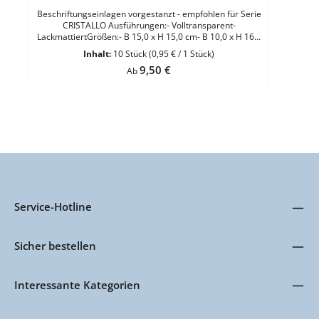
Beschriftungseinlagen vorgestanzt - empfohlen für Serie
Besc
CRISTALLO Ausführungen:- Volltransparent-
3 Gr
LackmattiertGrößen:- B 15,0 x H 15,0 cm- B 10,0 x H 16,0
cm- B 16,0 x H 10,0 cmMaterial: Polyesterfolie 1 VE = 10
Inhalt:
10 Stück
(0,95 € / 1 Stück)
Stück
Regulärer Preis:
9,50 €
Ab
Service-Hotline
Sicher bestellen
Interessante Kategorien