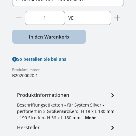
Produkt Anzahl: Gib den gewünschten Wert ein o
VE
In den Warenkorb
So bestellen Sie bei uns
Produktnummer:
B20200020.1
Produktinformationen
Beschriftungsetiketten - für System Silver -
perforiert in 3 GrößenGrößen:- H 18 x L 180 mm
- 190 Streifen- H 36 x L 180 mm…
Mehr
Hersteller