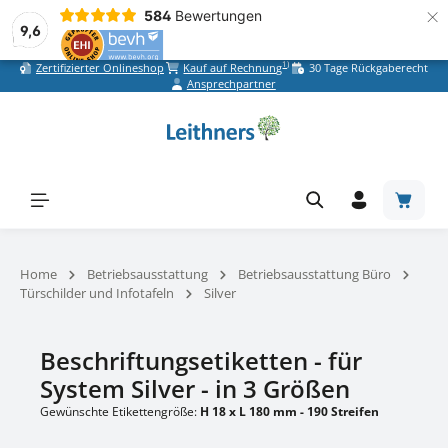
×
584
Bewertungen
9,6
1)
Zertifizierter Onlineshop
Kauf auf Rechnung
30 Tage Rückgaberecht
Zum Hauptinhalt springen
Ansprechpartner
Warenk
Home
Betriebsausstattung
Betriebsausstattung Büro
Türschilder und Infotafeln
Silver
Beschriftungsetiketten - für
System Silver - in 3 Größen
Gewünschte Etikettengröße:
H 18 x L 180 mm - 190 Streifen