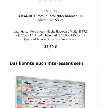
Durchschnittliche Bewertung von 0 von 5 Sternen
B40121600
ATLANTIC Türschild - schlichter Rahmen - in
Aluminium-Optik
patentierter Verschluss - flache Bauweise Maße: B 17,9
x H 15,4 x T 1,3 cmEinlagemaß: B 15,0 x H 15,0 cm -
QuadratMaterial: KunststoffVerschluss:
KlemmverschlussEinsatzbereich: InnenbereichFarbe:
Regulärer Preis:
33,50 €
SilberBefestigung: mit SchraubenLieferumfang: inkl.
BefestigungsmaterialMehr hilfreiche Informationen zur
Anwendung finden Sie auf unserer Ratgeberseite!
Produktgalerie überspringen
Das könnte auch interessant sein
Durc
Fl
A