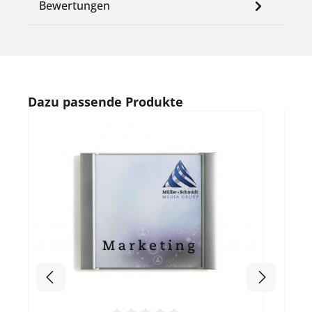
Bewertungen
Produktgalerie überspringen
Dazu passende Produkte
Durc
B
Bes
Grö