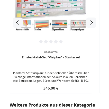
1
Hell
B
S
Durchschnittliche Bewertung von 0 von 5 Sternen
O20204750
Einstecktafel-Set "Visiplan" - Starterset
Plantafel-Set "Visiplan" für den schnellen Überblick über
wichtige Informationen der Abläufe in allen Bereichen
wie Betrieben, Lager, Büros und Werkstatt Größe: B 100
x H 58 cmFarbe: GrauSchienenanzahl: 31Einstecktiefe:
Regulärer Preis:
346,00 €
12 mmSichtrand: 18 mmEigenschaft: Klemmwirkung
Set-Inhalt: Einstecktafel "Visiplan" 50 Stück
Bezeichnungsschilder in Weiss 50 Stück
Bezeichnungsstreifen in Weiss 50 Stück transparente
Produktgalerie überspringen
Weitere Produkte aus dieser Kategorie
Signalschilder in Rot 50 Stück transparente
Planungssignale in Rot