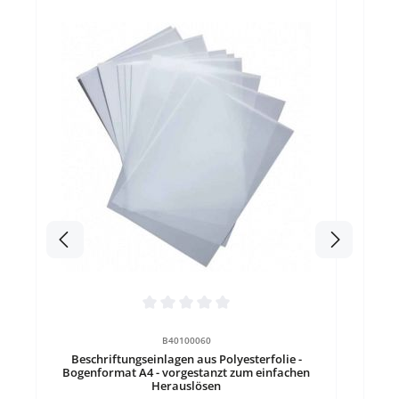
Durchschnittliche Bewertung von 0 von 5 Sternen
Durc
B40100060
Beschriftungseinlagen aus Polyesterfolie -
Be
Bogenformat A4 - vorgestanzt zum einfachen
Herauslösen