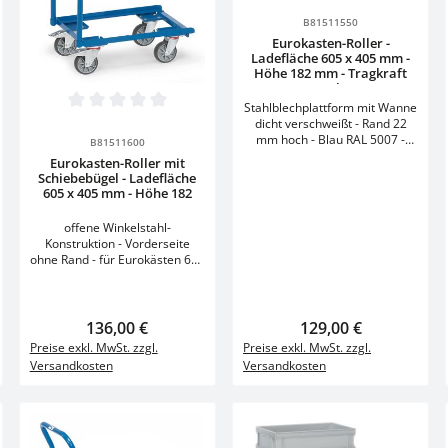
Durchschnittliche Bewertung v
Stück
B81511550
Eurokasten-Roller -
Ladefläche 605 x 405 mm -
Höhe 182 mm - Tragkraft
250 kg
 Gib den gewünschten Wert ein oder ben
g von 0 von 5 Sternen
Stahlblechplattform mit Wanne
Produkt Anzahl: Gib den gewünschten
Durchschnittliche Bewertung von 0 von 5 Sternen
dicht verschweißt - Rand 22
Stück
mm hoch - Blau RAL 5007 -
B81511600
en Wert ein oder benutze die Schaltflä
Made in Germany Technische
Eurokasten-Roller mit
Daten Einheit Modell 13585
Schiebebügel - Ladefläche
Nutzflächenlänge mm 605
605 x 405 mm - Höhe 182
Nutzflächenbreite mm 408
mm
Ladeflächenhöhe mm 182
offene Winkelstahl-
Gesamttragkraft kg 250
Konstruktion - Vorderseite
Gesamtlänge mm 615
ohne Rand - für Eurokästen 600
Gesamtbreite mm 415
x 400 mm - Made in Germany
Gesamthöhe mm 204
Technische Daten Einheit
Bereifung TPE Radgröße mm
Modell 13587
125 Eigengewicht kg 13
Nutzflächenlänge mm 610
Regulärer Preis:
136,00 €
Regulärer Preis:
129,00 €
Garantie: 10 Jahre
Nutzflächenbreite mm 408
Preise exkl. MwSt. zzgl.
Preise exkl. MwSt. zzgl.
Ladeflächenhöhe mm 182
Versandkosten
Versandkosten
Gesamttragkraft kg 250
Gesamtlänge mm 716
Gesamtbreite mm 414
Gesamthöhe mm 970
Bereifung TPE Radgröße mm