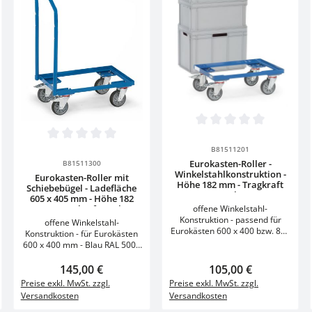
125 Eigengewicht kg 11
Garantie: 10 Jahre
 Gib den gewünschten Wert ein oder ben
g von 0 von 5 Sternen
Durchschnittliche Bewertung v
en Wert ein oder benutze die Schaltflä
Details
Produkt Anzahl: Gib den gewünschten
Durchschnittliche Bewertung von 0 von 5 Sternen
B81511201
Stück
Eurokasten-Roller -
B81511300
Winkelstahlkonstruktion -
Eurokasten-Roller mit
Höhe 182 mm - Tragkraft
Schiebebügel - Ladefläche
250 kg
605 x 405 mm - Höhe 182
mm - Tragkraft 250 kg
offene Winkelstahl-
Konstruktion - passend für
offene Winkelstahl-
Eurokästen 600 x 400 bzw. 800
Konstruktion - für Eurokästen
x 600 mm - Made in Germany
600 x 400 mm - Blau RAL 5007
Technische Daten Einheit
- Made in Germany
Modell Modell 13580 13680
Technische Daten Einheit
Regulärer Preis:
145,00 €
Regulärer Preis:
105,00 €
Nutzflächenlänge mm 605 810
Modell 135800
Preise exkl. MwSt. zzgl.
Preise exkl. MwSt. zzgl.
Nutzflächenbreite mm 408 610
Nutzflächenlänge mm 605
Versandkosten
Versandkosten
Ladeflächenhöhe mm 182 182
Nutzflächenbreite mm 408
Gesamttragkraft kg 250 250
Ladeflächenhöhe mm 182