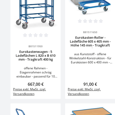
Produkt Anzahl:
Durchschnittliche Bewertun
Stück
B81511650
Eurokasten-Roller -
Produkt Anzahl: Gib den gewünscht
Durchschnittliche Bewertung von 0 von 5 Sternen
Ladefläche 605 x 405 mm -
Stück
Höhe 145 mm - Tragkraft
B81511950
250 kg
Eurokastenwagen - 5
aus Kunststoff - offene
Ladeflächen L 820 x B 610
Winkelstahl-Konstruktion - für
mm - Tragkraft 400 kg
Eurokästen 600 x 400 mm -
Made in Germany Technische
offene Rahmen -
Daten Einheit Modell 13590
Etagenrahmen schräg
Nutzflächenlänge mm 605
einbaubar - passend für 10
Nutzflächenbreite mm 408
Eurokästen 600 x 400 mm -
Ladeflächenhöhe mm 145
Regulärer Preis:
667,00 €
Regulärer Preis:
91,00 €
Made in Germany Technische
Gesamttragkraft kg 250
Daten Einheit Modell 1370
Preise exkl. MwSt. zzgl.
Preise exkl. MwSt. zzgl.
Gesamtlänge mm 621
Nutzflächenlänge mm 820
Versandkosten
Versandkosten
Gesamtbreite mm 421
Nutzflächenbreite mm 610
Gesamthöhe mm 165
Etagenhöhen mm 298 / 598 /
Bereifung Polyamid Radgröße
898 / 1198 / 1498
mm 100 Eigengewicht kg 4
Gesamttragkraft kg 400
Garantie: 10 Jahre
Tragkraft pro Etage kg 80