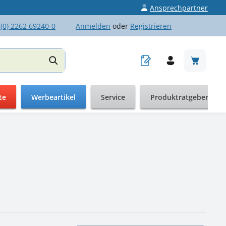
Ansprechpartner
 (0) 2262 69240-0
Anmelden
oder
Registrieren
Warenkor
te
Werbeartikel
Service
Produktratgeber