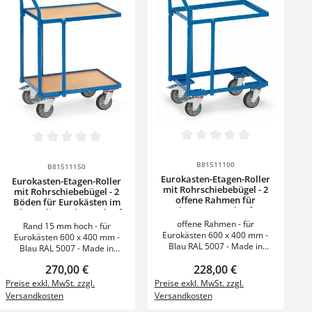
Garantie: 10 Jahre
utze die Schaltflächen um die Anzahl zu
on 0 von 5 Sternen
chen um die Anzahl zu erhöhen oder zu r
 Wert ein oder benutze die Schaltfläch
Produkt Anzahl: Gi
Produkt Anzahl: Gib den gewünschten W
Durchschnittliche Bewertung von 
Durchschnittliche Bewertung von 0 von 5 Sternen
Stück
Stück
B81511100
B81511150
Eurokasten-Etagen-Roller
Eurokasten-Etagen-Roller
mit Rohrschiebebügel - 2
mit Rohrschiebebügel - 2
offene Rahmen für
Böden für Eurokästen im
Eurokästen - Tragkraft 250
Rahmen liegend - Tragkraft
kg
250 kg
offene Rahmen - für
Rand 15 mm hoch - für
Eurokästen 600 x 400 mm -
Eurokästen 600 x 400 mm -
Blau RAL 5007 - Made in
Blau RAL 5007 - Made in
Germany Technische Daten
Germany Technische Daten
Regulärer Preis:
270,00 €
Regulärer Preis:
228,00 €
Einheit Modell 135600
Einheit Modell 135610
Nutzflächenlänge mm 605
Nutzflächenlänge mm 605
Preise exkl. MwSt. zzgl.
Preise exkl. MwSt. zzgl.
Nutzflächenbreite mm 408
Nutzflächenbreite mm 408
Versandkosten
Versandkosten
Etagenhöhen mm 182 / 712
Etagenhöhen mm 194 / 724