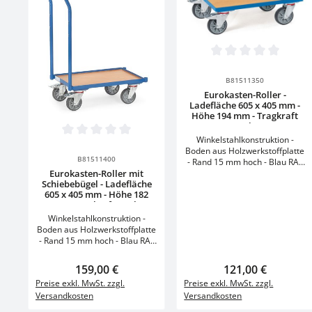
Gesamtlänge mm 935
Gesamtbreite mm 666
Gesamthöhe mm 1686
Bereifung TPE Radgröße mm
160 x 40 Eigengewicht kg 59
Produkt Anzahl:
Garantie: 10 Jahre
Durchschnittliche Bewertun
Stück
B81511350
Eurokasten-Roller -
Ladefläche 605 x 405 mm -
Höhe 194 mm - Tragkraft
250 kg
Produkt Anzahl: Gib den gewünscht
Winkelstahlkonstruktion -
Durchschnittliche Bewertung von 0 von 5 Sternen
Stück
Boden aus Holzwerkstoffplatte
B81511400
- Rand 15 mm hoch - Blau RAL
5007 - Made in Germany
Eurokasten-Roller mit
Schiebebügel - Ladefläche
Technische Daten Einheit
605 x 405 mm - Höhe 182
Modell 13581
mm - Tragkraft 250 kg
Nutzflächenlänge mm 605
Nutzflächenbreite mm 408
Winkelstahlkonstruktion -
Ladeflächenhöhe mm 194
Boden aus Holzwerkstoffplatte
Gesamttragkraft kg 250
- Rand 15 mm hoch - Blau RAL
Gesamtlänge mm 611
5007 - Made in Germany
Gesamtbreite mm 414
Technische Daten Einheit
Regulärer Preis:
159,00 €
Regulärer Preis:
121,00 €
Gesamthöhe mm 209
Modell 135810
Preise exkl. MwSt. zzgl.
Preise exkl. MwSt. zzgl.
Bereifung TPE Radgröße mm
Nutzflächenlänge mm 605
125 Eigengewicht kg 11
Versandkosten
Versandkosten
Nutzflächenbreite mm 408
Garantie: 10 Jahre
Ladeflächenhöhe mm 182