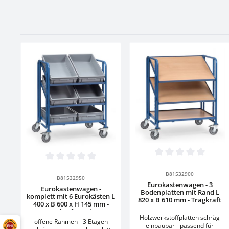
Produkt Anzahl:
Produkt Anzahl: Gib den gewünscht
Durchschnittliche Bewertun
Stück
Durchschnittliche Bewertung von 0 von 5 Sternen
Stück
B81532900
B81532950
Eurokastenwagen - 3
Eurokastenwagen -
Bodenplatten mit Rand L
komplett mit 6 Eurokästen L
820 x B 610 mm - Tragkraft
400 x B 600 x H 145 mm -
250 kg
Tragkraft 250 kg
Holzwerkstoffplatten schräg
offene Rahmen - 3 Etagen
einbaubar - passend für