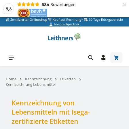
×
584
Bewertungen
9,6
1)
Zertifizierter Onlineshop
Kauf auf Rechnung
30 Tage Rückgaberecht
Zum Hauptinhalt springen
Ansprechpartner
Warenk
Home
Kennzeichnung
Etiketten
Kennzeichnung Lebensmittel
Kennzeichnung von
Lebensmitteln mit Isega-
zertifizierte Etiketten