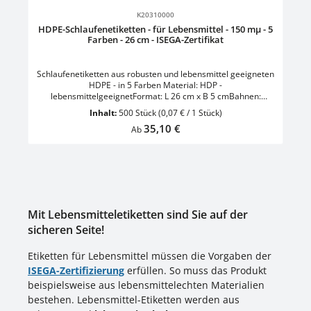
Durchschnittliche Bewertung von 0 von 5 Sternen
K20310000
HDPE-Schlaufenetiketten - für Lebensmittel - 150 mµ - 5
Farben - 26 cm - ISEGA-Zertifikat
Schlaufenetiketten aus robusten und lebensmittel geeigneten
HDPE - in 5 Farben Material: HDP -
lebensmittelgeeignetFormat: L 26 cm x B 5 cmBahnen:
einbahnigKern: 50 mmStärke: 150 µLieferform: Rolle 1 VE = 1
Inhalt:
500 Stück
(0,07 € / 1 Stück)
Rolle mit 500 Etiketten
Regulärer Preis:
35,10 €
Ab
Mit Lebensmitteletiketten sind Sie auf der
sicheren Seite!
Etiketten für Lebensmittel müssen die Vorgaben der
ISEGA-Zertifizierung
erfüllen. So muss das Produkt
beispielsweise aus lebensmittelechten Materialien
bestehen. Lebensmittel-Etiketten werden aus