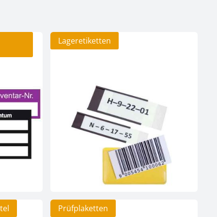
Lageretiketten
tel
Prüfplaketten