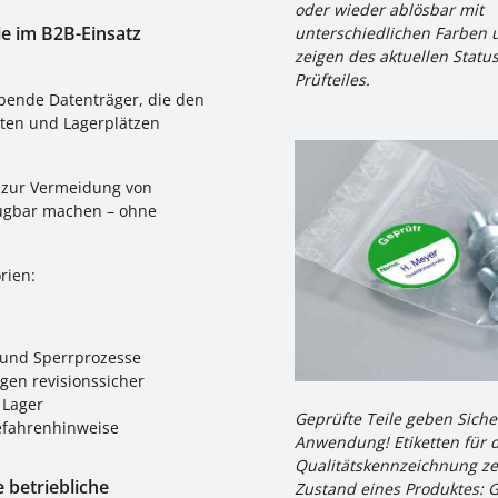
oder wieder ablösbar mit
e im B2B-Einsatz
unterschiedlichen Farben 
zeigen des aktuellen Statu
Prüfteiles.
ebende Datenträger, die den
kten und Lagerplätzen
 zur Vermeidung von
fügbar machen – ohne
rien:
 und Sperrprozesse
en revisionssicher
 Lager
Geprüfte Teile geben Siche
fahrenhinweise
Anwendung! Etiketten für d
Qualitätskennzeichnung z
 betriebliche
Zustand eines Produktes: G