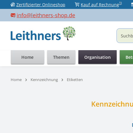
1)
Zertifizierter Onlineshop
Kauf auf Rechnung
 Hauptinhalt springen
Zur Suche springen
Zur Hauptnavigation springen
info@leithners-shop.de
Home
Themen
Organisation
Bet
Home
Kennzeichnung
Etiketten
Kennzeichnu