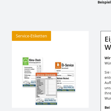
Beispie
Service-Etiketten
Service-Etiketten
E
W
Wir
Wün
Sie
ent
Auf
uns
Ihr
Wun
Bei