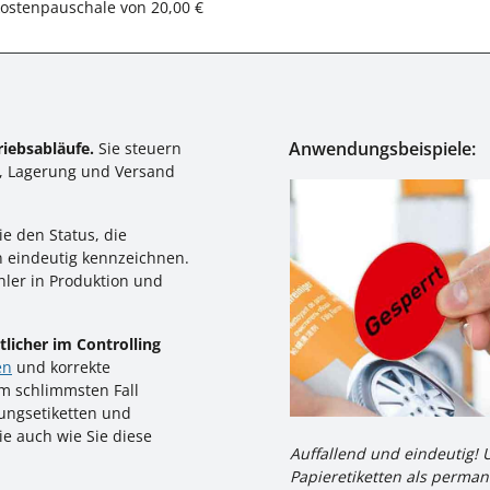
ostenpauschale von 20,00 €
Anwendungsbeispiele:
riebsabläufe.
Sie steuern
t, Lagerung und Versand
ie den Status, die
 eindeutig kennzeichnen.
hler in Produktion und
licher im Controlling
en
und korrekte
m schlimmsten Fall
ungsetiketten und
ie auch wie Sie diese
Auffallend und eindeutig! 
Papieretiketten als perma