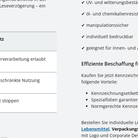
✔ UV- und witterungsbestä
 Leseverzögerung – ein
✔ öl- und chemikalienresis
✔ manipulationssicher
✔ individuell bedruckbar
tz
✔ geeignet für Innen- und
rverarbeitung erlaubt
Effiziente Beschaffung 
Kaufen Sie jetzt Kennzeich
eschränkte Nutzung
folgende Vorteile:
Kennzeichnungsetikett
Spezialfolien garantie
t stoppen
Normgerechte Kennzei
Bestellen Sie individuelle
Lebensmittel
,
Verpackungs
mit Logo und Corporate Des