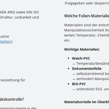
Freigegeben oder Gesperrt
 VDA 4902 sowie DIN ISO
Welche Folien-Materiali
Struktur, Lesbarkeit und
Materialien sind der entsc
Manipulationssicherheit I
wirken Temperatur, Chemik
ustrie
ein.
iketten
)
Wichtige Materialien:
Weich-PVC
→ Temperaturbeständig
Dokumentenfolie
→ selbstzerstörend b
→ verhindert Manipulat
oraussetzung für
BIO-PVC
→ unterstützt ESG- un
ätskontrolle?
Materialvorteile im Überbl
ungsinstrumente in der