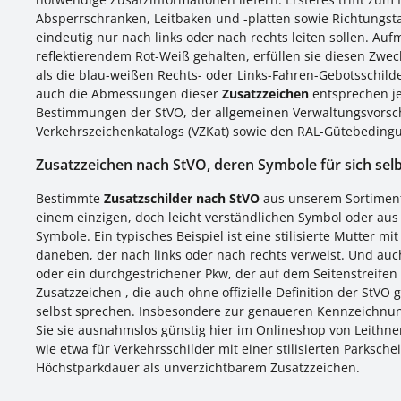
Absperrschranken, Leitbaken und -platten sowie Richtungsta
eindeutig nur nach links oder nach rechts leiten sollen. Auf
reflektierendem Rot-Weiß gehalten, erfüllen sie diesen Zwe
als die blau-weißen Rechts- oder Links-Fahren-Gebotsschild
auch die Abmessungen dieser
Zusatzzeichen
entsprechen je
Bestimmungen der StVO, der allgemeinen Verwaltungsvorschr
Verkehrszeichenkatalogs (VZKat) sowie den RAL-Gütebeding
Zusatzzeichen nach StVO, deren Symbole für sich sel
Bestimmte
Zusatzschilder nach StVO
aus unserem Sortiment
einem einzigen, doch leicht verständlichen Symbol oder aus
Symbole. Ein typisches Beispiel ist eine stilisierte Mutter mit
daneben, der nach links oder nach rechts verweist. Und auc
oder ein durchgestrichener Pkw, der auf dem Seitenstreifen 
Zusatzzeichen , die auch ohne offizielle Definition der StVO
selbst sprechen. Insbesondere zur genaueren Kennzeichnu
Sie sie ausnahmslos günstig hier im Onlineshop von Leithner
wie etwa für Verkehrsschilder mit einer stilisierten Parksch
Höchstparkdauer als unverzichtbarem Zusatzzeichen.