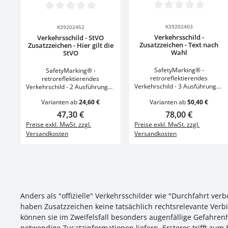
Durchschnittliche Bewertun
Durchschnittliche Bewertung von 0 von 5 Sternen
Details
Details
K39202403
K39202452
Verkehrsschild -
Verkehrsschild - StVO
Zusatzzeichen - Text nach
Zusatzzeichen - Hier gilt die
Wahl
StVO
SafetyMarking® -
SafetyMarking® -
retroreflektierendes
retroreflektierendes
Verkehrschild - 3 Ausführungen
Verkehrschild - 2 Ausführungen
- Made in Gemany Text: nach
- Made in Gemany Text: Hier
Varianten ab
24,60 €
Varianten ab
50,40 €
Wahl Verordnung: StVO
gilt die StVO Vorschrift
Größe: B 42,0 x H 23,1
Ordnungsnummer: StVO 2035
Regulärer Preis:
47,30 €
Regulärer Preis:
78,00 €
cmGröße: B 42,0 x H 31,5
Größe: B 42,0 x 23,1
Preise exkl. MwSt. zzgl.
Preise exkl. MwSt. zzgl.
cmGröße: B 60,0 x H 33,0 cm
cmGröße: B 60,0 x 33,0 cm
Versandkosten
Versandkosten
Material: Aluminium Typ
Material: Aluminium Typ
RA1/CMaterialstärke: 2,0
RA1/CMaterialstärke: 2,0
mmEigenschaft:
mmEigenschaft:
retroreflektierend -
retroreflektierendBefestigungs
individualisierbarBefestigungs
art: zum VerschraubenForm:
art: zum VerschraubenForm:
rechteckig
rechteckig Bitte geben Sie
Ihren gewünschten Text (2-
Anders als "offizielle" Verkehrsschilder wie "Durchfahrt ver
zeilig - max. 16 Zeichen pro
haben Zusatzzeichen keine tatsächlich rechtsrelevante Verb
Zeile) im Bemerkungsfeld an!
können sie im Zweifelsfall besonders augenfällige Gefahre
notwendige Zusatzinformationen liefern. Ersteres trifft zum 