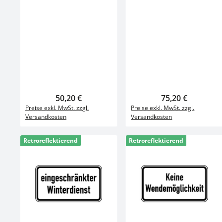
mmEigenschaft:
retroreflektierendBefestigungs
art: zum VerschraubenForm:
rechteckigFarbe: Rot / Weiss
Regulärer Preis:
50,20 €
Regulärer Preis:
75,20 €
Preise exkl. MwSt. zzgl.
Preise exkl. MwSt. zzgl.
Versandkosten
Versandkosten
Retroreflektierend
Retroreflektierend