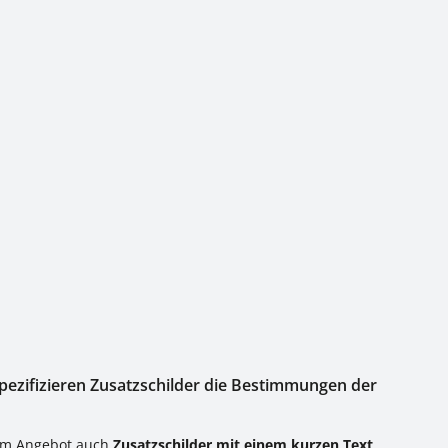
on 0 von 5 Sternen
pezifizieren Zusatzschilder die Bestimmungen der
em Angebot auch
Zusatzschilder mit einem kurzen Text
,