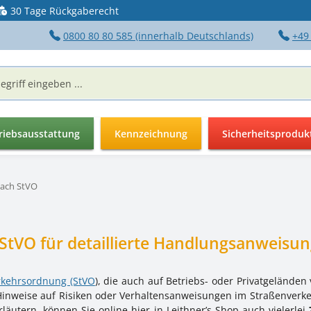
30 Tage Rückgaberecht
0800 80 80 585 (innerhalb Deutschlands)
+49
riebsausstattung
Kennzeichnung
Sicherheitsproduk
nach StVO
 StVO für detaillierte Handlungsanweisu
rkehrsordnung (StVO
), die auch auf Betriebs- oder Privatgelände
 Hinweise auf Risiken oder Verhaltensanweisungen im Straßenverk
äutern, können Sie online hier in Leithner’s Shop auch vielerlei