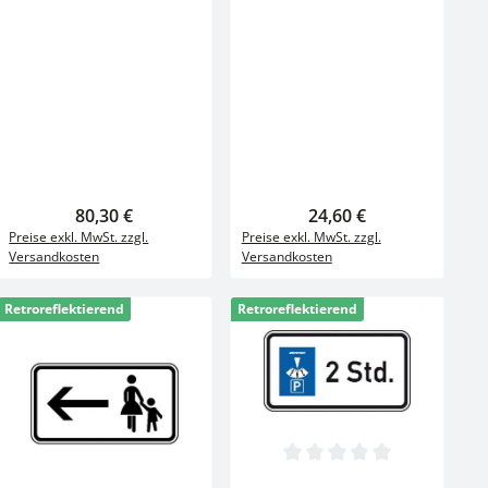
 Wert ein oder benutze die Schaltfläch
ib den gewünschten Wert ein oder benut
on 0 von 5 Sternen
Regulärer Preis:
80,30 €
Regulärer Preis:
24,60 €
Preise exkl. MwSt. zzgl.
Preise exkl. MwSt. zzgl.
Versandkosten
Versandkosten
Retroreflektierend
Retroreflektierend
Durchschnittliche Bewertung von 
Details