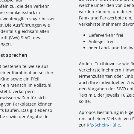
welche unter den von der 
feln zu, die den Verkehr
werden können, um deren Gü
merksamkeitsstark in
Fahr- und Parkverbote ein
ck wohlmöglich sogar besser
Verkehrsteilnehmern davo
er. Die Ausführungen wie
denfalls gleichsam allen
Lieferverkehr frei
ift (VwV)-StVO, des
Anlieger frei
ungen.
oder Land- und forstwi
bst sprechen
Andere Texthinweise wie "
 bestehen teilweise aus
Verkehrsteilnehmern Hinwe
 einer Kombination solcher
Firmenzufahrten oder Einba
 Kind sowie ein Pfeil
auch Ihre individuellen Zus
h ein Mensch im Rollstuhl
den Vorgaben der StVO ent
steht, verkörpern
Text mit, der jeweils 16 Ze
 gewissermaßen für sich
sollte.
ng von Parkplätzen können
’s kaufen. Das gilt ebenso
Apropos Gestaltung in Eige
eibe sowie der Angabe der
uns auf einer Vielzahl von
zur
Kfz-Schein-Hülle
.