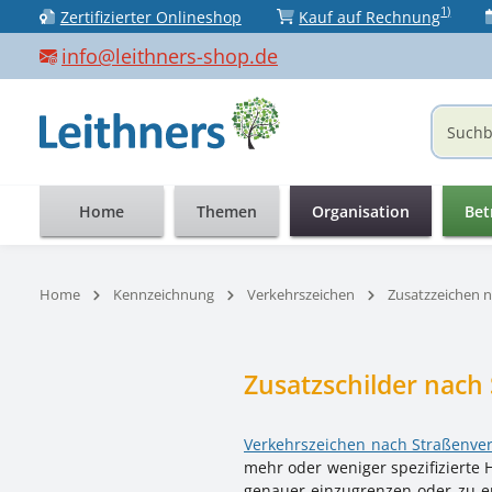
1)
Zertifizierter Onlineshop
Kauf auf Rechnung
 Hauptinhalt springen
Zur Suche springen
Zur Hauptnavigation springen
info@leithners-shop.de
Home
Themen
Organisation
Bet
Home
Kennzeichnung
Verkehrszeichen
Zusatzzeichen 
Zusatzschilder nach
Verkehrszeichen nach Straßenve
mehr oder weniger spezifizierte
genauer einzugrenzen oder zu erl