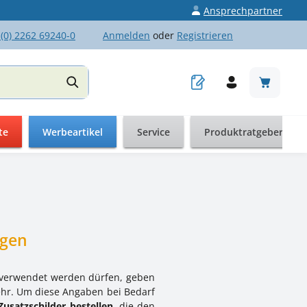
Ansprechpartner
 (0) 2262 69240-0
Anmelden
oder
Registrieren
Warenkor
te
Werbeartikel
Service
Produktratgeber
ngen
n verwendet werden dürfen, geben
ehr. Um diese Angaben bei Bedarf
Zusatzschilder bestellen
, die den