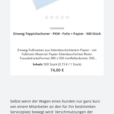
Durchschnittliche Bewertung von 0 von 5 Sternen
O20400400
Einweg-Teppichschoner - PKW - Folie + Papier - 500 Stück
Einweg-Fußmatten aus folienbeschichtetem Papier - mit
Fußmotiv Material: Papier folienbeschichtet Motiv:
FussabdrückeFormat 380 x 500 mmRollenbreite: 500
mmFarbe: Weiss/Blau VE = 500 Stück
Inhalt:
500 Stück
(0,15 € / 1 Stück)
Regulärer Preis:
74,00 €
Selbst wenn der Wagen eines Kunden nur ganz kurz
von einem Mitarbeiter an den für ihn bestimmten
Serviceplatz bewegt wird: Verschmutzungen der