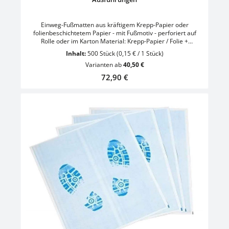
Einweg-Fußmatten aus kräftigem Krepp-Papier oder
folienbeschichtetem Papier - mit Fußmotiv - perforiert auf
Rolle oder im Karton Material: Krepp-Papier / Folie +
PapierMotiv: FussabdrückeFormat 380 x 500 mmRollenbreite:
Inhalt:
500 Stück
(0,15 € / 1 Stück)
500 mmFarbe: Weiss/Blau VE = Rolle mit 250 bzw. 500
Varianten ab
40,50 €
StückVE = Karton mit 500 Stück
Regulärer Preis:
72,90 €