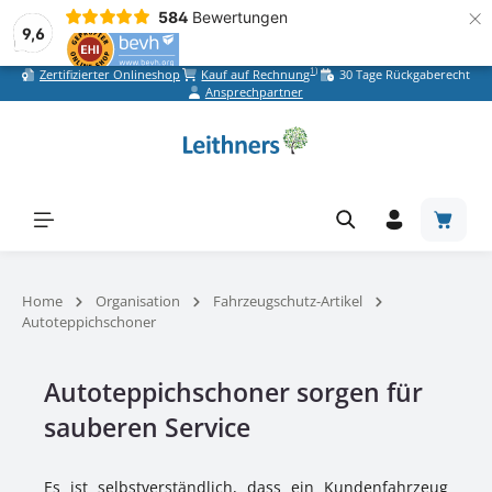
×
584
Bewertungen
9,6
1)
Zertifizierter Onlineshop
Kauf auf Rechnung
30 Tage Rückgaberecht
Zum Hauptinhalt springen
Ansprechpartner
Warenk
Home
Organisation
Fahrzeugschutz-Artikel
Autoteppichschoner
Autoteppichschoner sorgen für
sauberen Service
Es ist selbstverständlich, dass ein Kundenfahrzeug