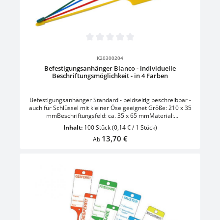
Durchschnittliche Bewertung von 0 von 5 Sternen
K20300204
Befestigungsanhänger Blanco - individuelle
Beschriftungsmöglichkeit - in 4 Farben
Befestigungsanhänger Standard - beidseitig beschreibbar -
auch für Schlüssel mit kleiner Öse geeignet Größe: 210 x 35
mmBeschriftungsfeld: ca. 35 x 65 mmMaterial:
umweltschonendes PP - PolypropylenVerpackungseinheit: in
Inhalt:
100 Stück
(0,14 € / 1 Stück)
der Entnahmebox 1 VE = 100 Stck einer Farbe
Regulärer Preis:
13,70 €
Ab