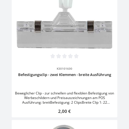
Durchschnittliche Bewertung von 0 von 5 Sternen
K30101600
Befestigungsclip - zwei Klemmen - breite Ausführung
Beweglicher Clip - zur schnellen und flexiblen Befestigung von
Werbeschildern und Preisauszeichnungen am POS
Ausführung: breitBefestigung: 2 ClipsBreite Clip 1: 22
mmBreite Clip 2: 80 mmFarbe: Transparent
Regulärer Preis:
2,00 €