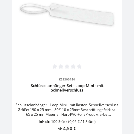
Durchschnittliche Bewertung von 0 von 5 Sternen
K21300150
Schlüsselanhänger-Set - Loop-Mini - mit
Schnellverschluss
Schlüsselanhänger - Loop-Mini - mit Raster- Schnellverschluss
Größe: 190 x 25 mm - 80/110 x 25mmBeschriftungsfeld: ca.
65 x 25 mmMaterial: Hart-PVC-FolieProduktfarbe:
WeissVerpackungseinheit: im PE-Beutel 1 VE = 100 Stück
Inhalt:
100 Stück
(0,05 € / 1 Stück)
Regulärer Preis:
4,50 €
Ab