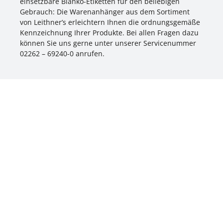
einsetzbare Blanko-Etiketten für den beliebigen
Gebrauch: Die Warenanhänger aus dem Sortiment
von Leithner’s erleichtern Ihnen die ordnungsgemäße
Kennzeichnung Ihrer Produkte. Bei allen Fragen dazu
können Sie uns gerne unter unserer Servicenummer
02262 – 69240-0 anrufen.
Sie benötigen eine kompetente Beratung! -
Wir helfen Ihnen gerne!
Mail:
info@leithners-shop.de
- Telefon +49
2262 69240 0
Ihr Onlineshop für alle Branchen
Versandhandel für Organisation, Betriebsausstattung,