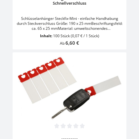
Schnellverschluss
Schlüsselanhänger Steckfix-Mini - einfache Handhabung
durch Steckverschluss Größe: 190 x 25 mmBeschriftungsfeld:
ca. 65 x 25 mmMaterial: umweltschonendes
PolypropylenVerpackungseinheit: auf Bogen - perforiert 1 VE
Inhalt:
100 Stück
(0,07 € / 1 Stück)
= 100 Stück
Regulärer Preis:
6,60 €
Ab
Durchschnittliche Bewertung von 0 von 5 Sternen