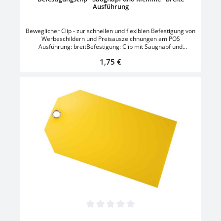
Ausführung
Beweglicher Clip - zur schnellen und flexiblen Befestigung von
Werbeschildern und Preisauszeichnungen am POS
Ausführung: breitBefestigung: Clip mit Saugnapf und
KlemmeClipbreite: 80 mmSaugnapf: ø 45 mmFarbe:
Regulärer Preis:
1,75 €
Transparent
Durchschnittliche Bewertung von 0 von 5 Sternen