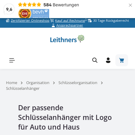
×
584
Bewertungen
9,6
1)
Zertifizierter Onlineshop
Kauf auf Rechnung
30 Tage Rückgaberecht
Zum Hauptinhalt springen
Ansprechpartner
Warenk
Home
Organisation
Schlüsselorganisation
Schlüsselanhänger
Der passende
Schlüsselanhänger mit Logo
für Auto und Haus