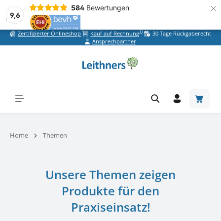
×
584
Bewertungen
9,6
1)
Zertifizierter Onlineshop
Kauf auf Rechnung
30 Tage Rückgaberecht
Zum Hauptinhalt springen
Ansprechpartner
Warenk
Home
Themen
Unsere Themen zeigen
Produkte für den
Praxiseinsatz!