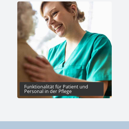
Kategoriegalerie überspringen
Funktionalität für Patient und
Üb
Personal in der Pflege
O