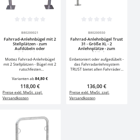
Produkt Anzahl: Gi
on 0 von 5 Sternen
Durchschnittliche Bewertung von 0 von 5 Sternen
Durchschnittliche Bewertung von 
Stück
Details
B80200021
B80200550
Fahrrad-Anlehnbügel mit 2
Fahrrad-Anlehnbügel Trust
Stellplätzen - zum
31 - Größe XL - 2
Aufdübeln oder
Anlehnplätze - zum
Einbetonieren
Aufdübeln
Mottez Fahrrad-Anlehnbügel
Einbetoniert oder aufgedübelt -
mit 2 Stellplätzen - Bügel mit 2
das Fahrradanlehnsystem
rutschfesten
TRUST bietet allen Fahrrädern
BögenAusführung: zum
einen komfortablen und
Varianten ab
84,80 €
Aufdübeln Größe:L 75 x H 75
sicheren Stellplatz - schneller,
cmGröße Bodenplatte:L 15 x B
günstiger Versand Größe: XL
Regulärer Preis:
118,00 €
Regulärer Preis:
136,00 €
15 cmMaterial: Stahlrohr
Material: Stahl -
Preise exkl. MwSt. zzgl.
Preise exkl. MwSt. zzgl.
verzinktRohrdurchmesser: 50
feuerverzinktGröße: B 1250 x H
Versandkosten
Versandkosten
mmEigenschaft:
800 x T 48
doppelseitigBefestigungsart:
mmRohrdurchmesser: 48
zum AufdübelnGewicht: 7,6 kg
mmFarbe: SilberEinparkart:
zum AnlehnenEinstellplätze: 2 -
zweiseitigEinstellwinkel: 90°
geradeKonstruktion:
verschraubt /
BausatzMontageart: zum
Aufdübeln