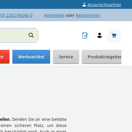
Ansprechpartner
 (0) 2262 69240-0
Anmelden
oder
Registrieren
Warenkor
te
Werbeartikel
Service
Produktratgeber
ellen.
Denken Sie an eine belebte
einen sicheren Platz, um diese
h beschädigt wird. Auch in einer