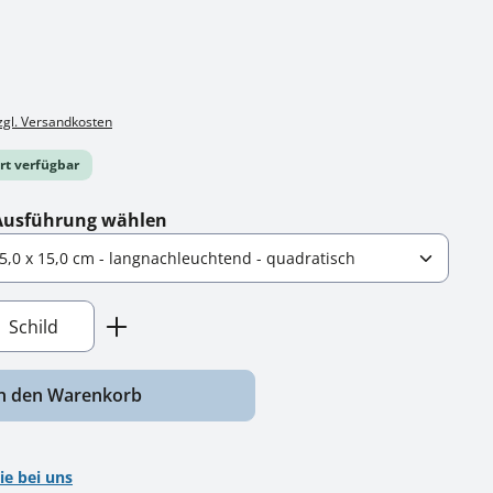
zzgl. Versandkosten
ort verfügbar
auswählen
Ausführung wählen
nzahl: Gib den gewünschten Wert ein ode
Schild
n den Warenkorb
ie bei uns