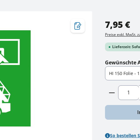
Regulärer Preis:
7,95 €
Preise exkl. MwSt. 
Lieferzeit: Sof
Gewünschte 
Produkt A
I
So bestellen S