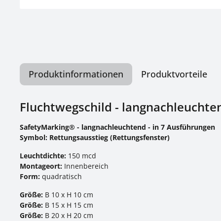
Produktinformationen
Produktvorteile
Fluchtwegschild - langnachleuchten
SafetyMarking® - langnachleuchtend - in 7 Ausführungen
Symbol:
Rettungsausstieg (Rettungsfenster)
Leuchtdichte:
150 mcd
Montageort:
Innenbereich
Form:
quadratisch
Größe:
B 10 x H 10 cm
Größe:
B 15 x H 15 cm
Größe:
B 20 x H 20 cm