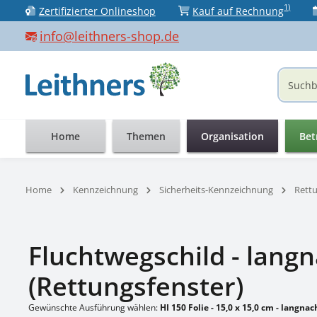
1)
Zertifizierter Onlineshop
Kauf auf Rechnung
 Hauptinhalt springen
Zur Suche springen
Zur Hauptnavigation springen
info@leithners-shop.de
Home
Themen
Organisation
Bet
Home
Kennzeichnung
Sicherheits-Kennzeichnung
Rett
Fluchtwegschild - lang
(Rettungsfenster)
Gewünschte Ausführung wählen:
HI 150 Folie - 15,0 x 15,0 cm - langn