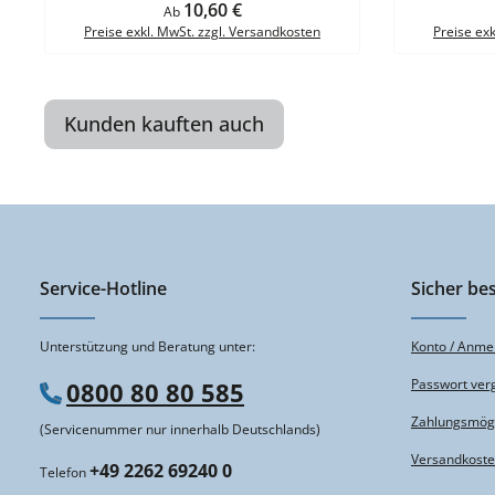
H 15 cmGröße: B 20 x H 20 cmGröße: B 30 x H
H 15 cmGröße
Regulärer Preis:
10,60 €
Ab
30 cm Material: PVC-Folie HI
30 c
Preise exkl. MwSt. zzgl. Versandkosten
Preise ex
150Materialstärke: 0,1
15
mmEigenschaften: selbstklebendBefestigungs
mmEigenschaf
art: zum Verkleben Material: Kunststoff HI 150
art: zum Verk
(Hart-PVC)Materialstärke: 1,2
(Hart
mmBefestigungsart: zum Verschrauben
mmBefesti
Kunden kauften auch
Material: Aluminium HI 150Materialstärke:
Material: A
0,56 mmBefestigungsart: zum Verschrauben
0,56 mmBefe
Service-Hotline
Sicher bes
Unterstützung und Beratung unter:
Konto / Anme
Passwort ver
0800 80 80 585
Zahlungsmögl
(Servicenummer nur innerhalb Deutschlands)
Versandkost
+49 2262 69240 0
Telefon