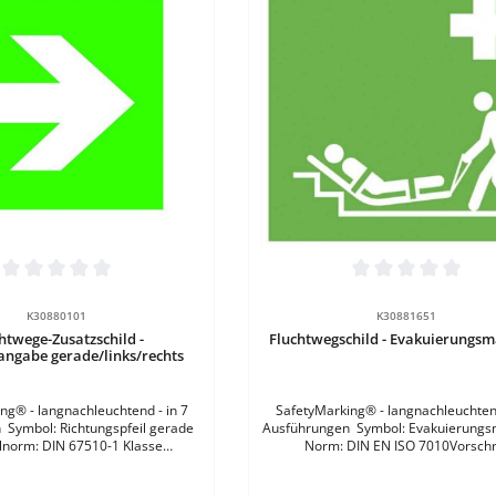
tliche Bewertung von 0 von 5 Sternen
Durchschnittliche Bewertung vo
Details
Details
K30880101
K30881651
htwege-Zusatzschild -
Fluchtwegschild - Evakuierungsm
angabe gerade/links/rechts
ng® - langnachleuchtend - in 7
SafetyMarking® - langnachleuchtend
rade
Ausführungen Symbol: Evakuierungsmatratze
lnorm: DIN 67510-1 Klasse
Norm: DIN EN ISO 7010Vorschri
ichte: 150 mcdMontageort:
Ordnungsnummer: E067Materialno
Form: quadratisch Größe: B 15 x
67510-1 Klasse CLeuchtdichte: 