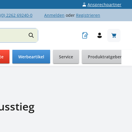
Ansprechpartner
 (0) 2262 69240-0
Anmelden
oder
Registrieren
Warenkor
te
Werbeartikel
Service
Produktratgeber
usstieg