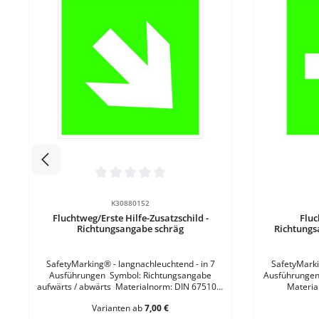
Durchschnittliche Bewertung von 0 von 5 Sternen
Durchschnit
Details
K30880152
Fluchtweg/Erste Hilfe-Zusatzschild -
Fluc
Richtungsangabe schräg
Richtungs
SafetyMarking® - langnachleuchtend - in 7
SafetyMarki
Ausführungen Symbol: Richtungsangabe
Ausführungen Symbol: Richtungspfeil ge
aufwärts / abwärts Materialnorm: DIN 67510-1
Materia
Klasse CLeuchtdichte: 150 mcdMontageort:
CLeuchtd
Varianten ab
7,00 €
InnenbereichForm: quadratisch Größe: B 15 x
Innenbereich