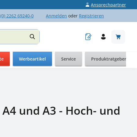
Ansprechpartner
 (0) 2262 69240-0
Anmelden
oder
Registrieren
Warenkor
te
Werbeartikel
Service
Produktratgeber
N A4 und A3 - Hoch- und