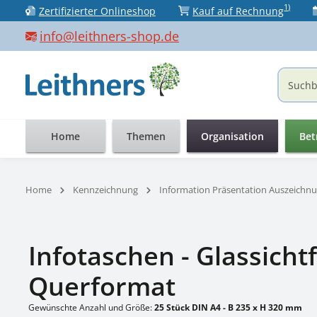
1)
Zertifizierter Onlineshop
Kauf auf Rechnung
 Hauptinhalt springen
Zur Suche springen
Zur Hauptnavigation springen
info@leithners-shop.de
Home
Themen
Organisation
Bet
Home
Kennzeichnung
Information Präsentation Auszeichn
Infotaschen - Glassicht
Querformat
Gewünschte Anzahl und Größe:
25 Stück DIN A4 - B 235 x H 320 mm