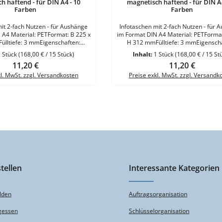
h haftend - für DIN A4 - 10
magnetisch haftend - für DIN A4
Farben
Farben
it 2-fach Nutzen - für Aushänge
Infotaschen mit 2-fach Nutzen - für 
t: B 225 x
im Format DIN A4 Material: PETFormat: B 225 x
lltiefe: 3 mmEigenschaften:
H 312 mmFülltiefe: 3 mmEigenscha
 und adhäsiv (adhäsive Folie
magnetisch und adhäsiv (adhäsive
1 Stück
(168,00 € / 15 Stück)
Inhalt:
1 Stück
(168,00 € / 15 St
inlagegröße: DIN A4 hoch oder
abziehbar)Einlagegröße: DIN A4 ho
Regulärer Preis:
11,20 €
Regulärer Preis:
11,20 €
iss - Gelb - Orange - Rot - Blau -
querFarben: Weiss - Gelb - Orange - Ro
Grün - Grau - Schwarz - Silber
Hellgrün - Grün - Grau - Schwarz - 
kl. MwSt. zzgl. Versandkosten
Preise exkl. MwSt. zzgl. Versandk
tellen
Interessante Kategorien
lden
Auftragsorganisation
gessen
Schlüsselorganisation