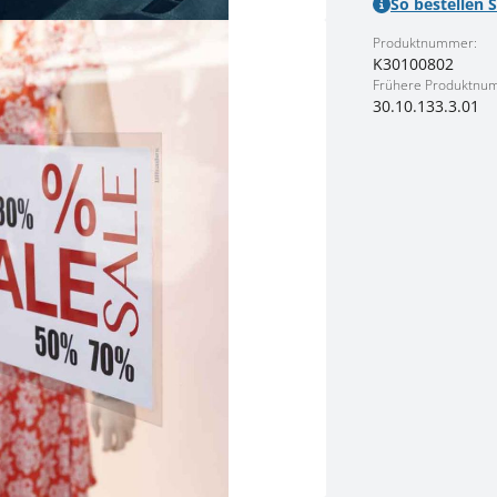
So bestellen S
Produktnummer:
K30100802
Frühere Produktnu
30.10.133.3.01