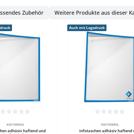
ssendes Zubehör
Weitere Produkte aus dieser K
odruck
Auch mit Logodruck
en Wert ein oder benutze die Schaltflä
tliche Bewertung von 0 von 5 Sternen
Durchschnittliche Bewertung vo
Details
Details
K30100850L
K30100880L
chen adhäsiv haftend und
Infotaschen adhäsiv haftend