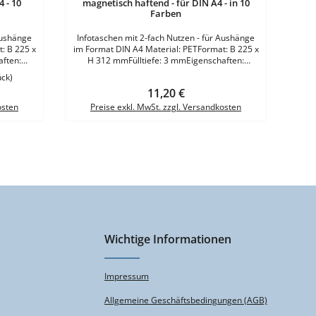
 - 10
magnetisch haftend - für DIN A4 - in 10
Farben
Aushänge
Infotaschen mit 2-fach Nutzen - für Aushänge
im Format DIN A4 Material: PETFormat: B 225 x
ften:
H 312 mmFülltiefe: 3 mmEigenschaften:
 Folie
magnetisch und adhäsiv (adhäsive Folie
ück)
ch oder
abziehbar)Einlagegröße: DIN A4 hoch oder
Regulärer Preis:
11,20 €
t - Blau -
querFarben: Weiss - Gelb - Orange - Rot - Blau -
Silber
Hellgrün - Grün - Grau - Schwarz - Silber VE = 1
osten
Preise exkl. MwSt. zzgl. Versandkosten
bzw. 5 bzw. 25 Stück
Wichtige Informationen
Impressum
Allgemeine Geschäftsbedingungen (AGB)