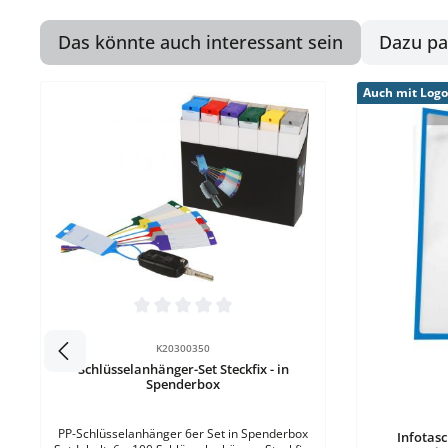
Das könnte auch interessant sein
Dazu pa
Produktgalerie überspringen
Auch mit Log
Produkt Anzahl: Gib den gewünscht
Durchschnittliche Bewertung von 0 von 5 Sternen
Box
K20300350
Schlüsselanhänger-Set Steckfix - in
Spenderbox
Durchschnit
PP-Schlüsselanhänger 6er Set in Spenderbox
Infotas