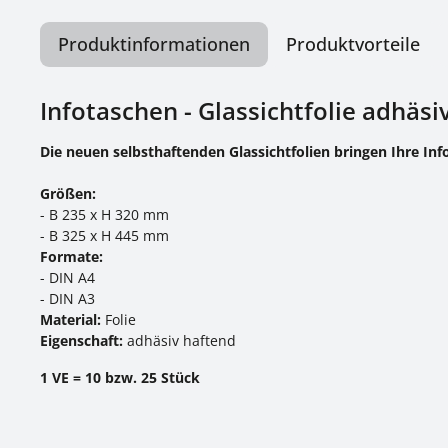
Produktinformationen
Produktvorteile
Infotaschen - Glassichtfolie adhäs
Die neuen selbsthaftenden Glassichtfolien bringen Ihre Inf
Größen:
- B 235 x H 320 mm
- B 325 x H 445 mm
Formate:
- DIN A4
- DIN A3
Material:
Folie
Eigenschaft:
adhäsiv haftend
1 VE = 10 bzw. 25 Stück