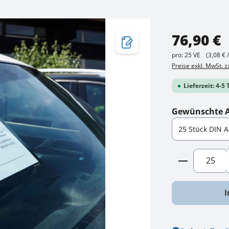
Regulärer Preis:
76,90 €
pro:
25 VE
(3,08 € 
Preise exkl. MwSt. 
Lieferzeit: 4-5
Gewünschte A
Produkt A
I