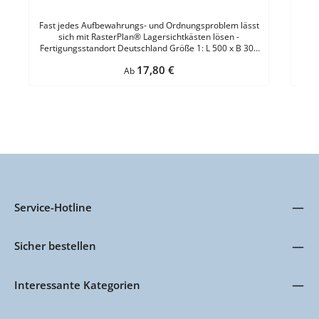
Fast jedes Aufbewahrungs- und Ordnungsproblem lässt
sich mit RasterPlan® Lagersichtkästen lösen -
Fertigungsstandort Deutschland Größe 1: L 500 x B 300
x H 250 mm Material: Polyethylen - schlag- und stossfest
Regulärer Preis:
17,80 €
Eigenschaft: Temperaturbeständig von -40° bis +80° C
Ab
VE = 5 Stück Qualitätsgarantie: 5 Jahre
Service-Hotline
Sicher bestellen
Interessante Kategorien