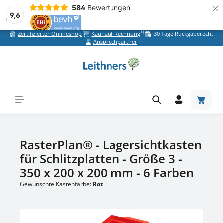
×
584
Bewertungen
9,6
1)
Zertifizierter Onlineshop
Kauf auf Rechnung
30 Tage Rückgaberecht
Zum Hauptinhalt springen
Ansprechpartner
Warenk
RasterPlan® - Lagersichtkasten
für Schlitzplatten - Größe 3 -
350 x 200 x 200 mm - 6 Farben
Gewünschte Kastenfarbe:
Rot
Bildergalerie überspringen