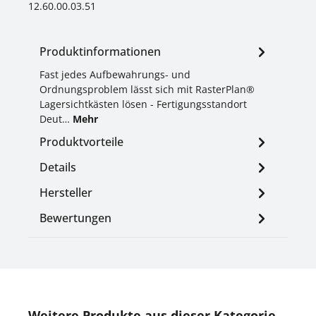
12.60.00.03.51
Produktinformationen
Fast jedes Aufbewahrungs- und
Ordnungsproblem lässt sich mit RasterPlan®
Lagersichtkästen lösen - Fertigungsstandort
Deut…
Mehr
Produktvorteile
Details
Hersteller
Bewertungen
Produktgalerie überspringen
Weitere Produkte aus dieser Kategorie