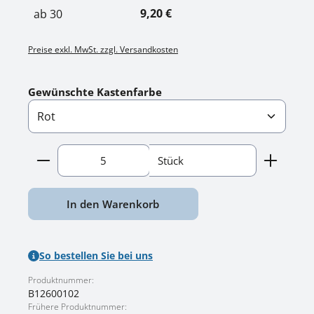
9,20 €
ab
30
Preise exkl. MwSt. zzgl. Versandkosten
auswählen
Gewünschte Kastenfarbe
Produkt Anzahl: Gib den gewünschten Wert ein o
Stück
In den Warenkorb
So bestellen Sie bei uns
Produktnummer:
B12600102
Frühere Produktnummer: