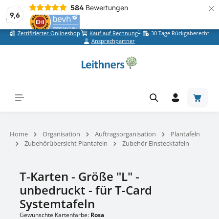
×
584
Bewertungen
9,6
1)
Zertifizierter Onlineshop
Kauf auf Rechnung
30 Tage Rückgaberecht
Zum Hauptinhalt springen
Ansprechpartner
Warenk
Home
Organisation
Auftragsorganisation
Plantafeln
Zubehörübersicht Plantafeln
Zubehör Einstecktafeln
T-Karten - Größe "L" -
unbedruckt - für T-Card
Systemtafeln
Gewünschte Kartenfarbe:
Rosa