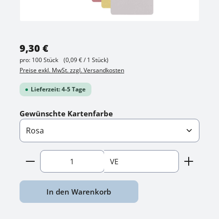
Regulärer Preis:
9,30 €
pro:
100 Stück
(0,09 € / 1 Stück)
Preise exkl. MwSt. zzgl. Versandkosten
Lieferzeit: 4-5 Tage
auswählen
Gewünschte Kartenfarbe
Produkt Anzahl: Gib den gewünschten Wert ein o
VE
In den Warenkorb