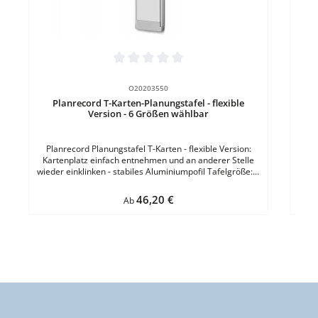
Durchschnittliche Bewertung von 0 von 5 Sternen
O20203550
Planrecord T-Karten-Planungstafel - flexible
Version - 6 Größen wählbar
Planrecord Planungstafel T-Karten - flexible Version:
Kartenplatz einfach entnehmen und an anderer Stelle
wieder einklinken - stabiles Aluminiumpofil Tafelgröße: B
84 x 510 mmAnzahl Schlitze: 20Material:
Aluminiumprofil - flexibler Kunststoffträger - mineral
Regulärer Preis:
46,20 €
Ab
verstärktes PolypropylenEigenschaft: extrem biegefähig
und formresistentIdeal geeignet für: Planungen in
nummerischer oder alphabetischer Reihenfolge Touren-
und Terminplanung, Mitarbeitereinsatz Häusliche Pflege
VE = 1 Stück