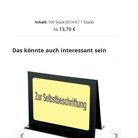
Inhalt:
100 Stück
(0,14 € / 1 Stück)
Regulärer Preis:
13,70 €
Ab
Produktgalerie überspringen
Das könnte auch interessant sein
Durc
Da
Wass
ele
An
drei