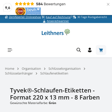
×
584
Bewertungen
9,6
1)
Zertifizierter Onlineshop
Kauf auf Rechnung
30 Tage Rückgaberecht
Zum Hauptinhalt springen
Ansprechpartner
Warenk
Home
Organisation
Schlüsselorganisation
Schlüsselanhänger
Schlaufenetiketten
Tyvek®-Schlaufen-Etiketten -
Format 220 x 13 mm - 8 Farben
Gewünschte Materialfarbe:
Grün