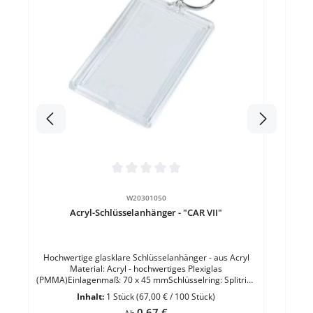
S
as
He
46/3
Tran
Durchschnittliche Bewertung von 0 von 5 Sternen
W20301050
Acryl-Schlüsselanhänger - "CAR VII"
Hochwertige glasklare Schlüsselanhänger - aus Acryl
Material: Acryl - hochwertiges Plexiglas
(PMMA)Einlagenmaß: 70 x 45 mmSchlüsselring: Splitring
25 mm - DreiecksbügelFarbe: Glasklar
Inhalt:
1 Stück
(67,00 € / 100 Stück)
TransparentHinweis: ohne Papiereinlage
Regulärer Preis:
0,67 €