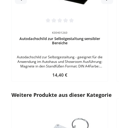
Durchschnittliche Bewertung von 0 von 5 Sternen
K30401260
Autodachschild zur Selbstgestaltung sensibler
Bereiche
Autodachschild zur Selbstgestaltung - geeignet für die
Anwendung im Autohaus und Showroom Ausführung:
Magnete in den Standfüßen Format: DIN A4Farbe:
Schwarz
Regulärer Preis:
14,40 €
Produktgalerie überspringen
Weitere Produkte aus dieser Kategorie
Durc
Acr