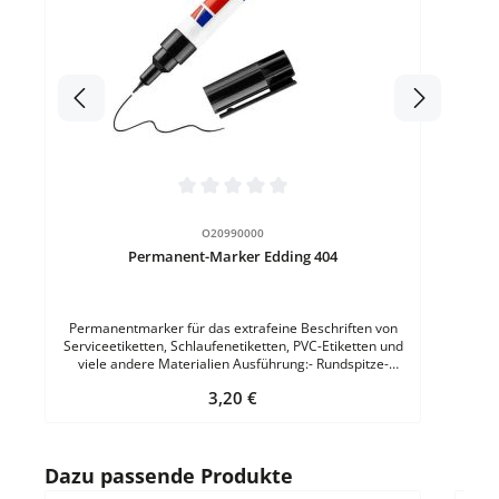
Durchschnittliche Bewertung von 0 von 5 Sternen
O20990000
Permanent-Marker Edding 404
Permanentmarker für das extrafeine Beschriften von
Serviceetiketten, Schlaufenetiketten, PVC-Etiketten und
viele andere Materialien Ausführung:- Rundspitze-
Strichbreite 0,75 mm- Farbe: Schwarz- ohne Zusatz von
Regulärer Preis:
3,20 €
Toluol/Xylol
Produktgalerie überspringen
Dazu passende Produkte