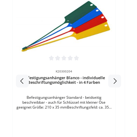
Durc
Kenn
Kun
d
Durchschnittliche Bewertung von 0 von 5 Sternen
wass
Ku
K20300204
Befestigungsanhänger Blanco - individuelle
T
Beschriftungsmöglichkeit - in 4 Farben
Befestigungsanhänger Standard - beidseitig
beschreibbar - auch für Schlüssel mit kleiner Öse
geeignet Größe: 210 x 35 mmBeschriftungsfeld: ca. 35 x
65 mmMaterial: umweltschonendes PP -
PolypropylenVerpackungseinheit: in der Entnahmebox 1
VE = 100 Stck einer Farbe