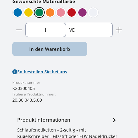
auswählen
Gewünschte Materialfarbe
Blau
Gelb
Grün
Orange
Pink
Rot
Violett
Weiss
Produkt Anzahl: Gib den gewünschten Wert ein o
VE
In den Warenkorb
So bestellen Sie bei uns
Produktnummer:
K20300405
Frühere Produktnummer:
20.30.040.5.00
Produktinformationen
Schlaufenetiketten - 2-seitig - mit
Kugelschreiber - Filzstift oder EDV-Nadeldrucker