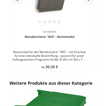
Pass
Anb
Durchschnittliche Bewertung von 0 von 5 Sternen
O21500000
Wandsortierer "BIG" - Basismodul
Basismodul für den Wandsortierer "BIG" - mit Einschub
für eine individuelle Beschriftung - passend für unser
Auftragstaschen-Programm Größe: B 262 x H 302 x T 42
mmMaterial: ABS-KunststoffFarbe: HellgrauBefestigung:
Regulärer Preis:
30,30 €
zur Wandmontage
Ab
Produktgalerie überspringen
Weitere Produkte aus dieser Kategorie
Durc