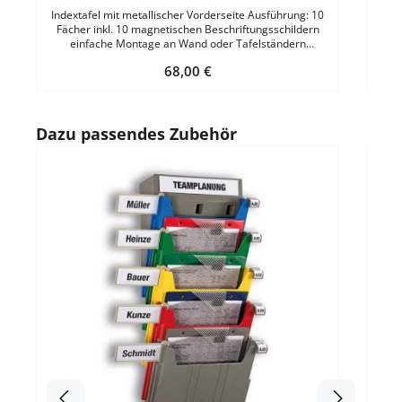
Indextafel mit metallischer Vorderseite Ausführung: 10
Fächer inkl. 10 magnetischen Beschriftungsschildern
einfache Montage an Wand oder Tafelständern
Material: robuster KunststoffGröße: B 80 x T 80 x H 750
Regulärer Preis:
68,00 €
mm
Produktgalerie überspringen
Dazu passendes Zubehör
Durc
B