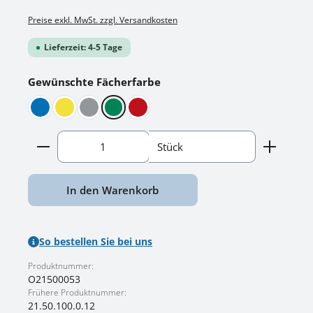
Preise exkl. MwSt. zzgl. Versandkosten
Lieferzeit: 4-5 Tage
auswählen
Gewünschte Fächerfarbe
Blau
Gelb
Grau
Grün
Rot
Produkt Anzahl: Gib den gewünschten Wert ein o
Stück
In den Warenkorb
So bestellen Sie bei uns
Produktnummer:
O21500053
Frühere Produktnummer:
21.50.100.0.12