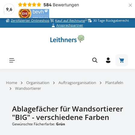
×
584
Bewertungen
9,6
1)
Zertifizierter Onlineshop
Kauf auf Rechnung
30 Tage Rückgaberecht
Zum Hauptinhalt springen
Ansprechpartner
Warenk
Home
Organisation
Auftragsorganisation
Plantafeln
Wandsortierer
Ablagefächer für Wandsortierer
"BIG" - verschiedene Farben
Gewünschte Fächerfarbe:
Grün