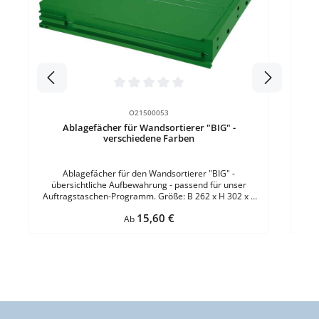
Ab
über
A
Kun
Durchschnittliche Bewertung von 0 von 5 Sternen
O21500053
Ablagefächer für Wandsortierer "BIG" -
verschiedene Farben
Ablagefächer für den Wandsortierer "BIG" -
übersichtliche Aufbewahrung - passend für unser
Auftragstaschen-Programm. Größe: B 262 x H 302 x T
42 mmMaterial: ABS-KunststoffFülltiefe: 34 mmFarbe:
Regulärer Preis:
15,60 €
GrünBefestigung: zum Einhängen in das Grundmodul VE
Ab
= 1 Stück