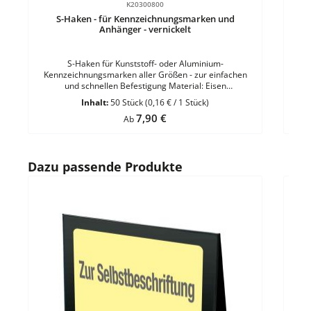
K20300800
S-Haken - für Kennzeichnungsmarken und
Sc
Anhänger - vernickelt
S-Haken für Kunststoff- oder Aluminium-
Kennzeichnungsmarken aller Größen - zur einfachen
Ke
und schnellen Befestigung Material: Eisen
vernickeltMaterialstärke: 1,8 mmGröße: L 28 x B 15 mm
ver
Inhalt:
50 Stück
(0,16 € / 1 Stück)
VE = 50 Stück
Regulärer Preis:
7,90 €
Ab
Produktgalerie überspringen
Dazu passende Produkte
Durc
Da
Wass