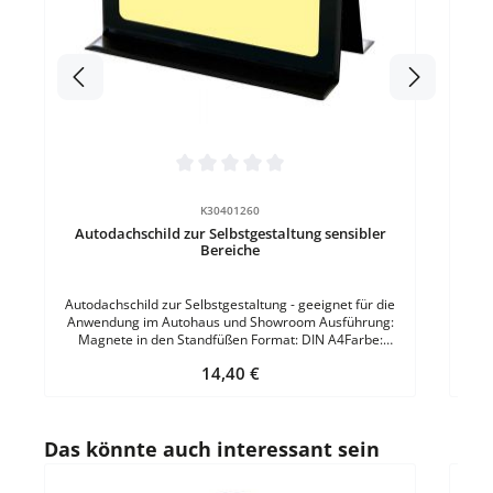
ele
An
drei
Durchschnittliche Bewertung von 0 von 5 Sternen
K30401260
Autodachschild zur Selbstgestaltung sensibler
Bereiche
Autodachschild zur Selbstgestaltung - geeignet für die
Anwendung im Autohaus und Showroom Ausführung:
Magnete in den Standfüßen Format: DIN A4Farbe:
Schwarz
Regulärer Preis:
14,40 €
Produktgalerie überspringen
Das könnte auch interessant sein