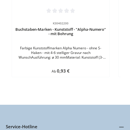
Durchschnittliche Bewertung von 0 von 5 Sternen
Durc
K30402200
Buchstaben-Marken - Kunststoff - "Alpha-Numero"
Buch
- mit Bohrung
Farbige Kunststoffmarken Alpha Numero - ohne S-
F
Haken - mit 4-6 stelliger Gravur nach
st
WunschAusführung: ø 30 mmMaterial: Kunststoff (3-
Met
schichtig)Gravur: 4-6 stelligBuchstaben/Ziffernhöhe:
(3-s
9,75 mmBohrung: 4 mmKonfektionierung: ohne S-
Regulärer Preis:
0,93 €
HakenStärke: 1,5 mm
Ab
Service-Hotline