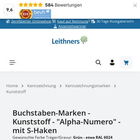
×
584
Bewertungen
9,6
1)
Zertifizierter Onlineshop
Kauf auf Rechnung
30 Tage Rückgaberecht
Zum Hauptinhalt springen
Ansprechpartner
Warenk
Home
Kennzeichnung
Kennzeichnungsmarken
Kunststoff
Buchstaben-Marken -
Kunststoff - "Alpha-Numero" -
mit S-Haken
Gewünschte Farbe Träger/Gravur:
Grün - etwa RAL 6024