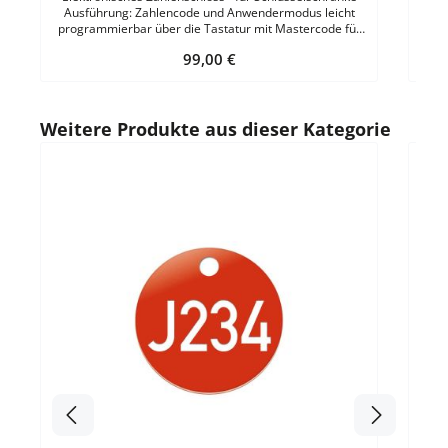
Ausführung: Zahlencode und Anwendermodus leicht
programmierbar über die Tastatur mit Mastercode für
die Notöffnung handelsübliche Batterien LR6AAA (im
Regulärer Preis:
99,00 €
Lieferumfang enthalten und im Schloss integriert)
Notbestromung von außen möglich
Produktgalerie überspringen
Weitere Produkte aus dieser Kategorie