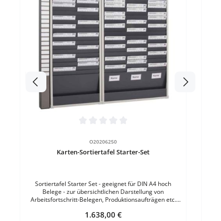
Inde
Fächer inkl. 25 magne
Mate
Durchschnittliche Bewertung von 0 von 5 Sternen
O20206250
Karten-Sortiertafel Starter-Set
Sortiertafel Starter Set - geeignet für DIN A4 hoch
Belege - zur übersichtlichen Darstellung von
Arbeitsfortschritt-Belegen, Produktionsaufträgen etc.
Starter-Set bestehend aus: einem Indexsegment mit 25
Regulärer Preis:
1.638,00 €
Schildern einem 2-er Tafelsegment einem 3-er