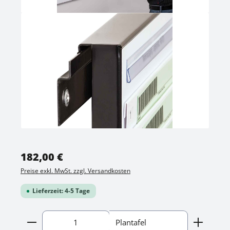
Regulärer Preis:
182,00 €
Preise exkl. MwSt. zzgl. Versandkosten
Lieferzeit: 4-5 Tage
Produkt Anzahl: Gib den gewünschten Wert ein o
Plantafel