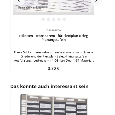
Durchschnittliche Bewertung von 0 von 5 Sternen
O20206500
Etiketten - Transparent - für Flexiplan-Beleg-
Planungstafeln
Diese Sticker bieten eine schnelle sowie unkomplizierte
Gliederung der Flexiplan-Beleg-Planungstafeln
Ausführung:- bedruckt mit 1-53- Jan-Dez- 1-31 Material:
selbstklebende FolieDruckfarbe: SchwarzFarbe:
Regulärer Preis:
3,80 €
Transparent VE = 1 Set
Produktgalerie überspringen
Das könnte auch interessant sein
Durc
Magn