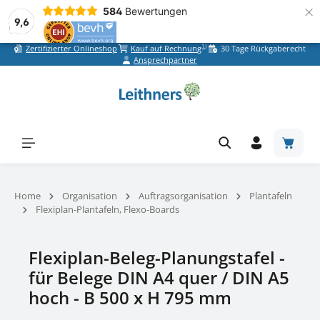
×
584
Bewertungen
9,6
1)
Zertifizierter Onlineshop
Kauf auf Rechnung
30 Tage Rückgaberecht
Zum Hauptinhalt springen
Ansprechpartner
Warenk
Home
Organisation
Auftragsorganisation
Plantafeln
Flexiplan-Plantafeln, Flexo-Boards
Flexiplan-Beleg-Planungstafel -
für Belege DIN A4 quer / DIN A5
hoch - B 500 x H 795 mm