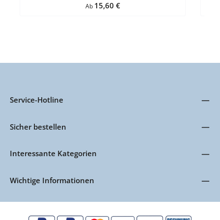
Regulärer Preis:
15,60 €
GrünBefestigung: zum Einhängen in das Grundmodul VE
Ab
= 1 Stück
Service-Hotline
Sicher bestellen
Interessante Kategorien
Wichtige Informationen