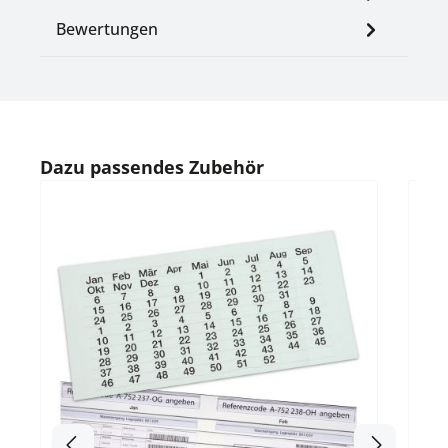
Bewertungen
Produktgalerie überspringen
Dazu passendes Zubehör
Durc
Prof
Pro