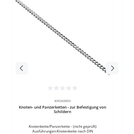
Durc
Kn
mm
7,0
mmGr
Stah
Durchschnittliche Bewertung von 0 von 5 Sternen
K39260003
Knoten- und Panzerketten - zur Befestigung von
Schildern
Knotenkette/Panzerkette - (nicht geprüft)
Ausführungen:Knotenkette nach DIN