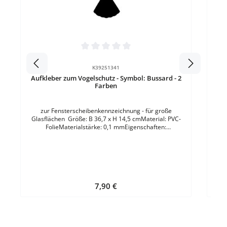
Gla
selb
Durchschnittliche Bewertung von 0 von 5 Sternen
K39251341
Aufkleber zum Vogelschutz - Symbol: Bussard - 2
Farben
zur Fensterscheibenkennzeichnung - für große
Glasflächen Größe: B 36,7 x H 14,5 cmMaterial: PVC-
FolieMaterialstärke: 0,1 mmEigenschaften:
selbstklebendForm: rechteckigFarben: Weiss - Schwarz
Regulärer Preis:
7,90 €