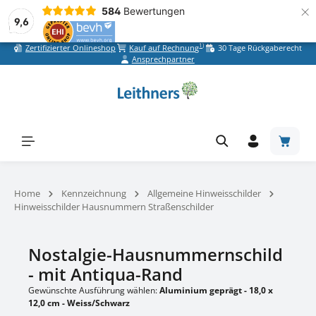
×
584
Bewertungen
9,6
1)
Zertifizierter Onlineshop
Kauf auf Rechnung
30 Tage Rückgaberecht
Zum Hauptinhalt springen
Ansprechpartner
Warenk
Home
Kennzeichnung
Allgemeine Hinweisschilder
Hinweisschilder Hausnummern Straßenschilder
Nostalgie-Hausnummernschild
- mit Antiqua-Rand
Gewünschte Ausführung wählen:
Aluminium geprägt - 18,0 x
12,0 cm - Weiss/Schwarz