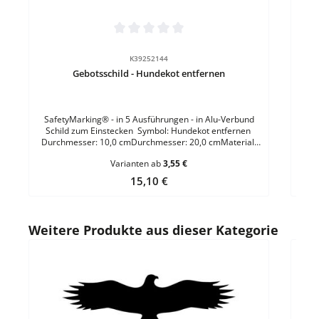
Durchschnittliche Bewertung von 0 von 5 Sternen
K39252144
Gebotsschild - Hundekot entfernen
SafetyMarking® - in 5 Ausführungen - in Alu-Verbund
Schild zum Einstecken Symbol: Hundekot entfernen
Durchmesser: 10,0 cmDurchmesser: 20,0 cmMaterial:
PVC-FolieMaterialstärke: 0,1 mmEigenschaft:
Varianten ab
3,55 €
selbstklebendBefestigungsart: zum VerklebenForm:
rundFarbe: Weiss / Blau Durchmesser: 10,0
Regulärer Preis:
15,10 €
cmDurchmesser: 31,5 cmMaterial: Aluminium
geprägtMaterialstärke: 0,4 mmBefestigungsart: zum
VerschraubenForm: rundFarbe: Weiss / Blau Größe: B
18,0 x H 33,0 cmMaterial: Aluminium
Produktgalerie überspringen
Weitere Produkte aus dieser Kategorie
VerbundMaterialstärke: 2,0 mmBefestigungsart: zum
EinsteckenForm: SonderformFarbe: Weiss / Blau
Durc
Auf