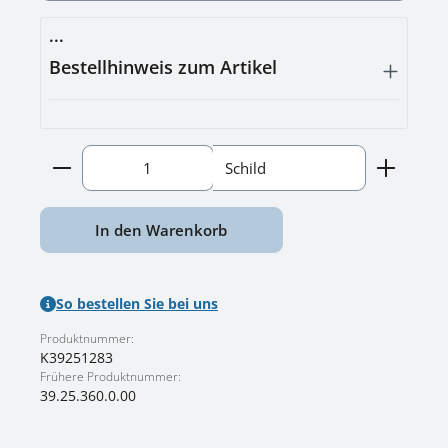
...
Bestellhinweis zum Artikel
Produkt Anzahl: Gib den gewünschten Wert ein o
Schild
In den Warenkorb
So bestellen Sie bei uns
Produktnummer:
K39251283
Frühere Produktnummer:
39.25.360.0.00