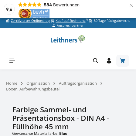
×
584
Bewertungen
9,6
1)
Zertifizierter Onlineshop
Kauf auf Rechnung
30 Tage Rückgaberecht
Zum Hauptinhalt springen
Ansprechpartner
Warenk
Home
Organisation
Auftragsorganisation
Boxen, Aufbewahrungsbeutel
Farbige Sammel- und
Präsentationsbox - DIN A4 -
Füllhöhe 45 mm
Gewünschte Materialfarbe:
Blau