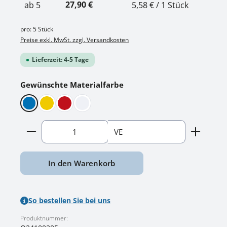
27,90 €
ab
5
5,58 € / 1 Stück
pro:
5 Stück
Preise exkl. MwSt. zzgl. Versandkosten
Lieferzeit: 4-5 Tage
auswählen
Gewünschte Materialfarbe
Blau
Gelb
Rot
Weiss
Produkt Anzahl: Gib den gewünschten Wert ein o
VE
In den Warenkorb
So bestellen Sie bei uns
Produktnummer: