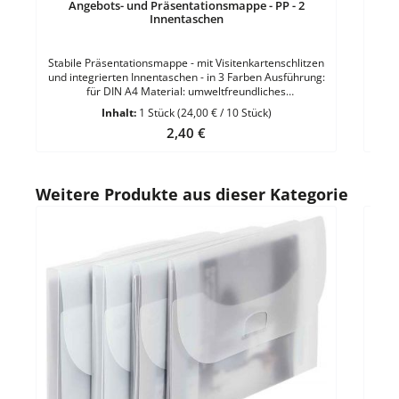
Angebots- und Präsentationsmappe - PP - 2
Innentaschen
Stabile Präsentationsmappe - mit Visitenkartenschlitzen
und integrierten Innentaschen - in 3 Farben Ausführung:
für DIN A4 Material: umweltfreundliches
PolypropylenMaterialstärke: 0,5 mm 1 VE = 10 Stück
Inhalt:
1 Stück
(24,00 € / 10 Stück)
Regulärer Preis:
2,40 €
Produktgalerie überspringen
Weitere Produkte aus dieser Kategorie
Durc
Far
Dok
Stec
für