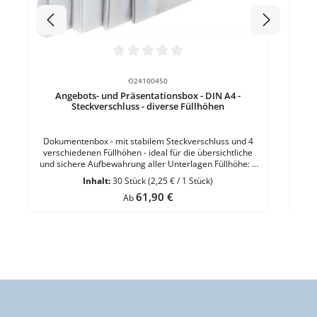
Po
Durchschnittliche Bewertung von 0 von 5 Sternen
O24100450
Angebots- und Präsentationsbox - DIN A4 -
Steckverschluss - diverse Füllhöhen
Dokumentenbox - mit stabilem Steckverschluss und 4
verschiedenen Füllhöhen - ideal für die übersichtliche
und sichere Aufbewahrung aller Unterlagen Füllhöhe: 5
mm Material: strapazierfähiges PolypropylenFormat:
Inhalt:
30 Stück
(2,25 € / 1 Stück)
DIN A4Größe: 225 x 316 x 5 mmFarbe: Semi-
Regulärer Preis:
61,90 €
Transparent VE = 30 Stück
Ab