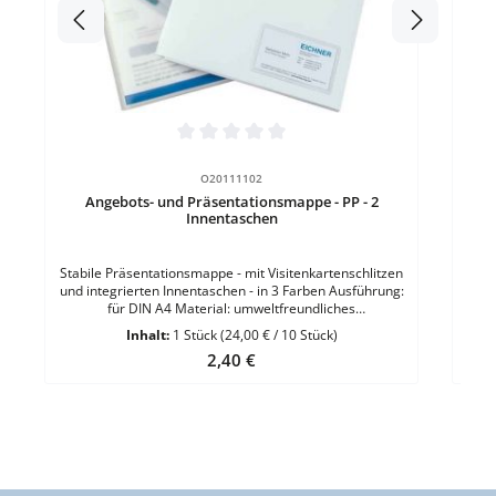
Durchschnittliche Bewertung von 0 von 5 Sternen
O20111102
Angebots- und Präsentationsmappe - PP - 2
Innentaschen
Stabile Präsentationsmappe - mit Visitenkartenschlitzen
und integrierten Innentaschen - in 3 Farben Ausführung:
für DIN A4 Material: umweltfreundliches
PolypropylenMaterialstärke: 0,5 mm 1 VE = 10 Stück
Inhalt:
1 Stück
(24,00 € / 10 Stück)
Regulärer Preis:
2,40 €