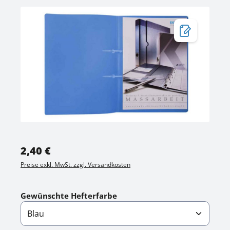
Bildergalerie überspringen
Regulärer Preis:
2,40 €
Preise exkl. MwSt. zzgl. Versandkosten
auswählen
Gewünschte Hefterfarbe