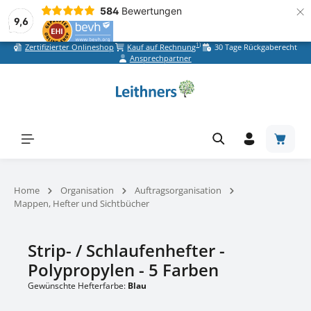
×
584
Bewertungen
9,6
1)
Zertifizierter Onlineshop
Kauf auf Rechnung
30 Tage Rückgaberecht
Zum Hauptinhalt springen
Ansprechpartner
Warenk
Home
Organisation
Auftragsorganisation
Mappen, Hefter und Sichtbücher
Strip- / Schlaufenhefter -
Polypropylen - 5 Farben
Gewünschte Hefterfarbe:
Blau