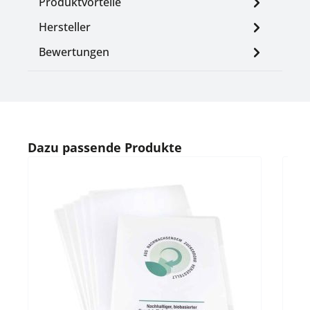
Produktvorteile
Hersteller
Bewertungen
Produktgalerie überspringen
Dazu passende Produkte
Durc
Qual
- 
Fol