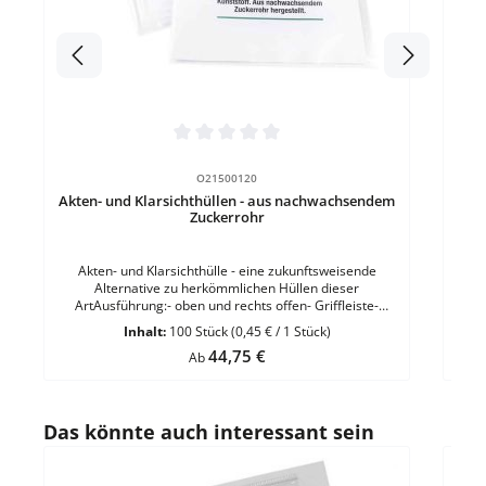
Durchschnittliche Bewertung von 0 von 5 Sternen
O21500120
Akten- und Klarsichthüllen - aus nachwachsendem
Zuckerrohr
Akten- und Klarsichthülle - eine zukunftsweisende
Alternative zu herkömmlichen Hüllen dieser
ArtAusführung:- oben und rechts offen- Griffleiste-
Einreißschutz- DokumentenechtFormat: DIN A4Material:
Inhalt:
100 Stück
(0,45 € / 1 Stück)
LDPE (Low Density Polyethylen)Folienstärke: 0,1
Regulärer Preis:
44,75 €
mmFarbe: Glasklar 1 VE = 100 Stück
Ab
Produktgalerie überspringen
Das könnte auch interessant sein