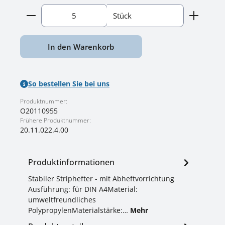
Produkt Anzahl: Gib den gewünschten Wert ein o
Stück
In den Warenkorb
So bestellen Sie bei uns
Produktnummer:
O20110955
Frühere Produktnummer:
20.11.022.4.00
Produktinformationen
Stabiler Striphefter - mit Abheftvorrichtung
Ausführung: für DIN A4Material:
umweltfreundliches
PolypropylenMaterialstärke:…
Mehr