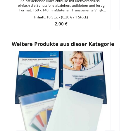
Selbstklebende Klarsichthülle mit Klettverschluss -
einfach die Schutzfolie abziehen, aufkleben und fertig
Format: 150 x 140 mmMaterial: Transparente Vinyl-
FolieMaterialstärke: 180 µEigenschaften: Top-Qualität -
Inhalt:
10 Stück
(0,20 € / 1 Stück)
hohe HaltekraftFarbe: Transparent 1 VE = 10 Stück
Regulärer Preis:
2,00 €
Produktgalerie überspringen
Weitere Produkte aus dieser Kategorie
Durc
Stab
umwe