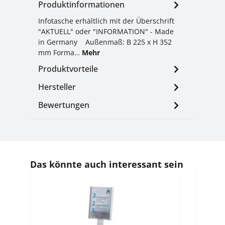
Produktinformationen
Infotasche erhältlich mit der Überschrift
"AKTUELL" oder "INFORMATION" - Made
in Germany Außenmaß: B 225 x H 352
mm Forma…
Mehr
Produktvorteile
Hersteller
Bewertungen
Produktgalerie überspringen
Das könnte auch interessant sein
Durchsc
ATLANT