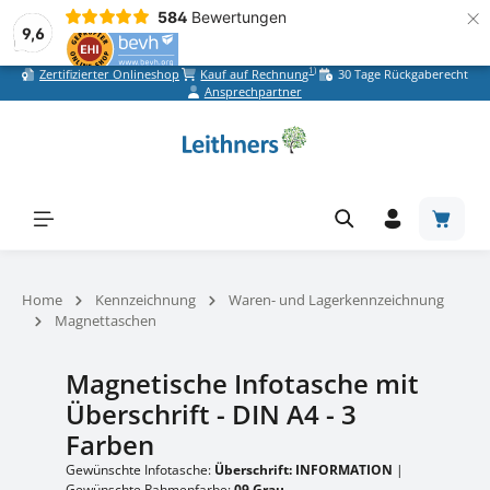
×
584
Bewertungen
9,6
1)
Zertifizierter Onlineshop
Kauf auf Rechnung
30 Tage Rückgaberecht
Zum Hauptinhalt springen
Ansprechpartner
Warenk
Home
Kennzeichnung
Waren- und Lagerkennzeichnung
Magnettaschen
Magnetische Infotasche mit
Überschrift - DIN A4 - 3
Farben
Gewünschte Infotasche:
Überschrift: INFORMATION
|
Gewünschte Rahmenfarbe:
09 Grau