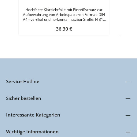
Hochfeste Klarsichtfolie mit Einreißschutz zur
Aufbewahrung von Arbeitspapieren Format: DIN
A4 - vertikal und horizontal nutzbarGröße: H 315
I
x B 252 mmMaterial: Klarsichtfolie mit
Regulärer Preis:
36,30 €
Einreißschutzpassend für: Ringbuchmechanik mit
4-er-LochungAusstattung:- stark haftender
Neodymmagnet- Belegeinschub mit Sichtfenster
auf Vorder- und Rückseite- beidseitig
nutzbarFarben: Gelb - Rot - Blau - Grau VE = 5
Stück
Service-Hotline
Sicher bestellen
Interessante Kategorien
Wichtige Informationen