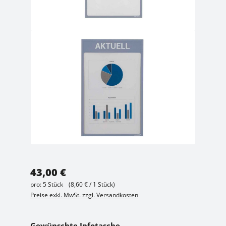
Regulärer Preis:
43,00 €
pro:
5 Stück
(8,60 € / 1 Stück)
Preise exkl. MwSt. zzgl. Versandkosten
auswählen
Gewünschte Infotasche