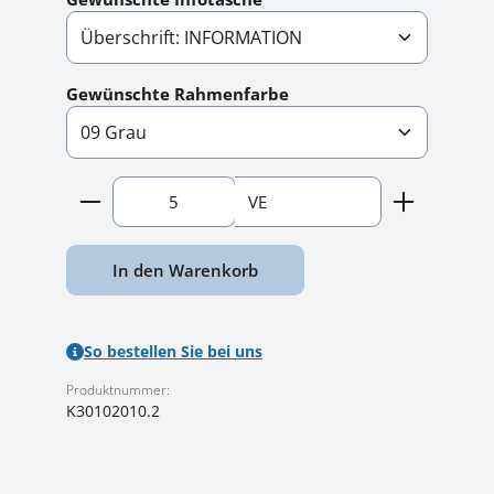
auswählen
Gewünschte Rahmenfarbe
Produkt Anzahl: Gib den gewünschten Wert ein
VE
In den Warenkorb
So bestellen Sie bei uns
Produktnummer:
K30102010.2