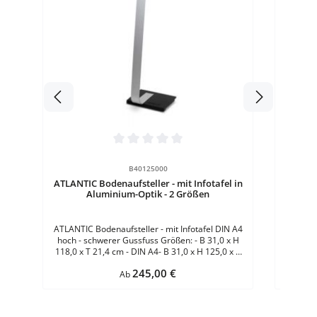
AT
Verschl
beiden 
Quadr
Innenbe
Be
Infor
Durchschnittliche Bewertung von 0 von 5 Sternen
B40125000
ATLANTIC Bodenaufsteller - mit Infotafel in
Aluminium-Optik - 2 Größen
ATLANTIC Bodenaufsteller - mit Infotafel DIN A4
hoch - schwerer Gussfuss Größen: - B 31,0 x H
118,0 x T 21,4 cm - DIN A4- B 31,0 x H 125,0 x T
21,4 cm - DIN A3 Format Tafel: DIN A4Material
Regulärer Preis:
245,00 €
Aufsteller: GussfussMaterial Abdeckung:
Ab
KunststoffVerschluss:
KlemmverschlussEinsatzbereich: InnenEinlage:
PapierFarbe: Silber Mehr hilfreiche