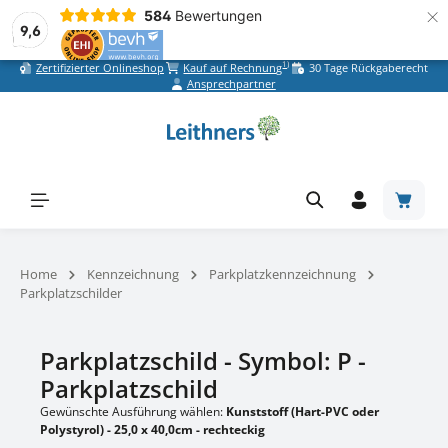
×
584
Bewertungen
9,6
1)
Zertifizierter Onlineshop
Kauf auf Rechnung
30 Tage Rückgaberecht
Zum Hauptinhalt springen
Ansprechpartner
Warenk
Home
Kennzeichnung
Parkplatzkennzeichnung
Parkplatzschilder
Parkplatzschild - Symbol: P -
Parkplatzschild
Gewünschte Ausführung wählen:
Kunststoff (Hart-PVC oder
Polystyrol) - 25,0 x 40,0cm - rechteckig