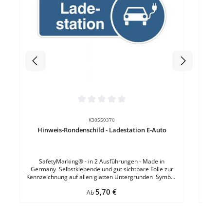
Si
ohn
h
Vers
g
Durchschnittliche Bewertung von 0 von 5 Sternen
K30550370
Hinweis-Rondenschild - Ladestation E-Auto
SafetyMarking® - in 2 Ausführungen - Made in
Germany Selbstklebende und gut sichtbare Folie zur
Kennzeichnung auf allen glatten Untergründen Symbol:
E-Auto - Text: Ladestation Größe: B 30,0 x H 13,0
Regulärer Preis:
5,70 €
cmMaterial: PVC-FolieMaterialstärke: 0,1
Ab
mmEigenschaft: selbstklebendBefestigungsart: zum
VerklebenForm: rechteckigFarbe: Weiss / Blau Größe: B
30,0 x H 13,0 cmMaterial: Aluminium