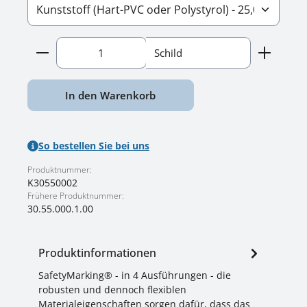
Produkt Anzahl: Gib den gewünschten Wert ein o
Schild
In den Warenkorb
So bestellen Sie bei uns
Produktnummer:
K30550002
Frühere Produktnummer:
30.55.000.1.00
Produktinformationen
SafetyMarking® - in 4 Ausführungen - die
robusten und dennoch flexiblen
Materialeigenschaften sorgen dafür, dass das