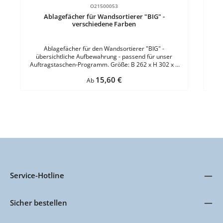
O21500053
Ablagefächer für Wandsortierer "BIG" -
verschiedene Farben
Ablagefächer für den Wandsortierer "BIG" -
übersichtliche Aufbewahrung - passend für unser
Auftragstaschen-Programm. Größe: B 262 x H 302 x T
42 mmMaterial: ABS-KunststoffFülltiefe: 34 mmFarbe:
Regulärer Preis:
15,60 €
GrünBefestigung: zum Einhängen in das Grundmodul VE
Ab
= 1 Stück
Service-Hotline
Sicher bestellen