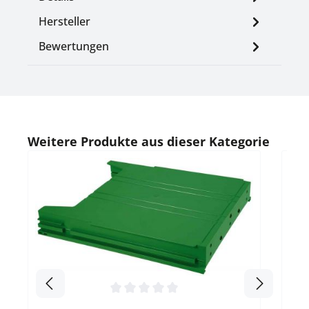
Hersteller
Bewertungen
Produktgalerie überspringen
Weitere Produkte aus dieser Kategorie
Durc
Ab
über
A
Kun
Durchschnittliche Bewertung von 0 von 5 Sternen