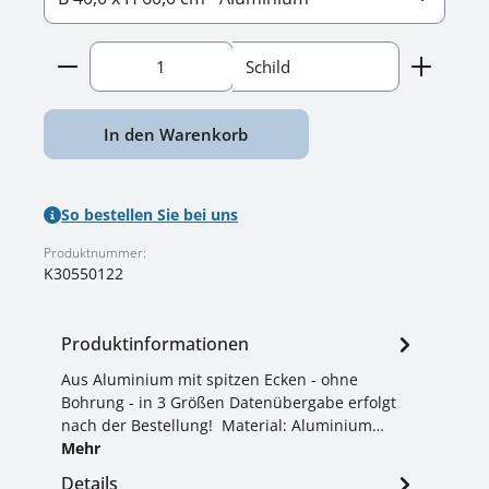
Produkt Anzahl: Gib den gewünschten Wert ein o
Schild
In den Warenkorb
So bestellen Sie bei uns
Produktnummer:
K30550122
Produktinformationen
Aus Aluminium mit spitzen Ecken - ohne
Bohrung - in 3 Größen Datenübergabe erfolgt
nach der Bestellung! Material: Aluminium…
Mehr
Details