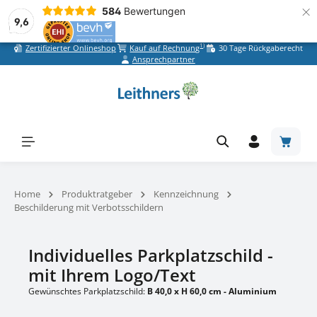
×
584
Bewertungen
9,6
1)
Zertifizierter Onlineshop
Kauf auf Rechnung
30 Tage Rückgaberecht
Zum Hauptinhalt springen
Ansprechpartner
Warenk
Home
Produktratgeber
Kennzeichnung
Beschilderung mit Verbotsschildern
Individuelles Parkplatzschild -
mit Ihrem Logo/Text
Gewünschtes Parkplatzschild:
B 40,0 x H 60,0 cm - Aluminium