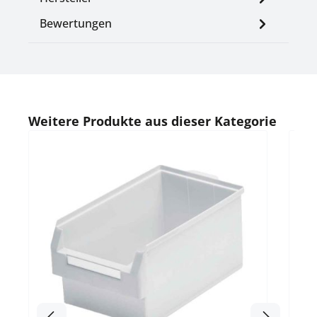
Bewertungen
Produktgalerie überspringen
Weitere Produkte aus dieser Kategorie
Durc
Rast
Fast
Fertigu
x H 200 mm Material: P
Eig