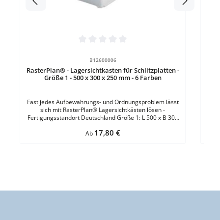
Durchschnittliche Bewertung von 0 von 5 Sternen
B12600006
RasterPlan® - Lagersichtkasten für Schlitzplatten -
Größe 1 - 500 x 300 x 250 mm - 6 Farben
Fast jedes Aufbewahrungs- und Ordnungsproblem lässt
sich mit RasterPlan® Lagersichtkästen lösen -
Fertigungsstandort Deutschland Größe 1: L 500 x B 300
x H 250 mm Material: Polyethylen - schlag- und stossfest
Regulärer Preis:
17,80 €
Eigenschaft: Temperaturbeständig von -40° bis +80° C
Ab
VE = 5 Stück Qualitätsgarantie: 5 Jahre