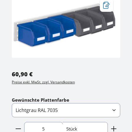
Regulärer Preis:
60,90 €
Preise exkl. MwSt. zzgl. Versandkosten
auswählen
Gewünschte Plattenfarbe
Produkt Anzahl: Gib den gewünschten Wert ein o
Stück