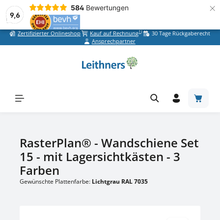
×
584
Bewertungen
9,6
1)
Zertifizierter Onlineshop
Kauf auf Rechnung
30 Tage Rückgaberecht
Zum Hauptinhalt springen
Ansprechpartner
Warenk
RasterPlan® - Wandschiene Set
15 - mit Lagersichtkästen - 3
Farben
Gewünschte Plattenfarbe:
Lichtgrau RAL 7035
Bildergalerie überspringen