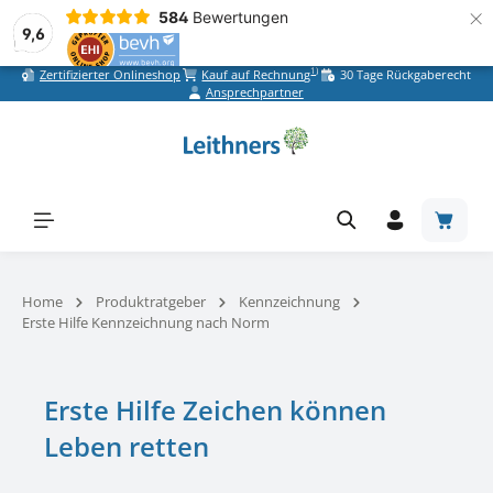
×
584
Bewertungen
9,6
1)
Zertifizierter Onlineshop
Kauf auf Rechnung
30 Tage Rückgaberecht
Zum Hauptinhalt springen
Ansprechpartner
Warenk
Home
Produktratgeber
Kennzeichnung
Erste Hilfe Kennzeichnung nach Norm
Erste Hilfe Zeichen können
Leben retten