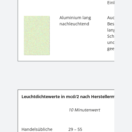
Einbrennlac
Aluminium lang
Auch dieses 
nachleuchtend
Beschichtun
langnachleu
Schild ist a
und ideal f
geeignet.
Leuchtdichtewerte in mcd/2 nach Herstellermessung 
10 Minutenwert
60 Minu
Handelsübliche
29 – 55
4 – 8