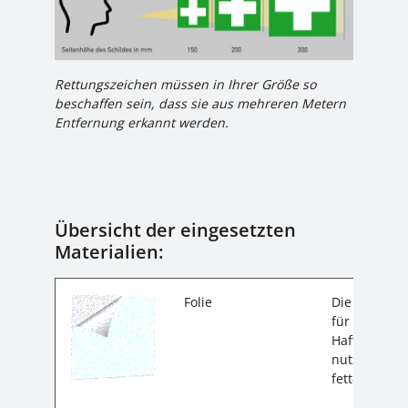
Rettungszeichen müssen in Ihrer Größe so
beschaffen sein, dass sie aus mehreren Metern
Entfernung erkannt werden.
Übersicht der eingesetzten
Materialien:
Folie
Die selbstkl
für den Inn
Haftstarker 
nutzerfreund
fett- und st