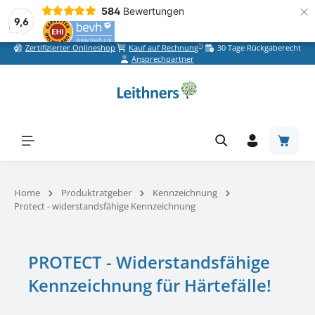
×
584
Bewertungen
9,6
1)
Zertifizierter Onlineshop
Kauf auf Rechnung
30 Tage Rückgaberecht
Zum Hauptinhalt springen
Ansprechpartner
Warenk
Home
Produktratgeber
Kennzeichnung
Protect - widerstandsfähige Kennzeichnung
PROTECT - Widerstandsfähige
Kennzeichnung für Härtefälle!