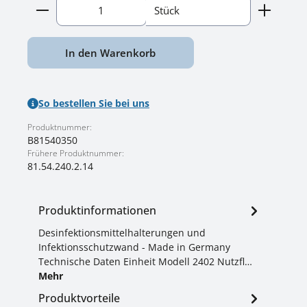
Produkt Anzahl: Gib den gewünschten Wert ein o
Stück
In den Warenkorb
So bestellen Sie bei uns
Produktnummer:
B81540350
Frühere Produktnummer:
81.54.240.2.14
Produktinformationen
Desinfektionsmittelhalterungen und
Infektionsschutzwand - Made in Germany
Technische Daten Einheit Modell 2402 Nutzfl…
Mehr
Produktvorteile