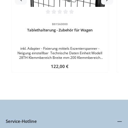
Durchschnittliche Bewertung von 0 von 5 Sternen
B81560000
Tablethalterung - Zubehör für Wagen
inkl. Adapter - Fixierung mittels Exzenterspanner -
Neigung einstellbar Technische Daten Einheit Modell
28TH Klemmbereich Breite mm 200 Klemmbereich
Höhe mm 15 - 295 Klemmbereich Tiefe mm 14 Material
Regulärer Preis:
122,00 €
Stahlblech verzinkt Eigengewicht kg 2 Garantie: 10
Jahre
Service-Hotline