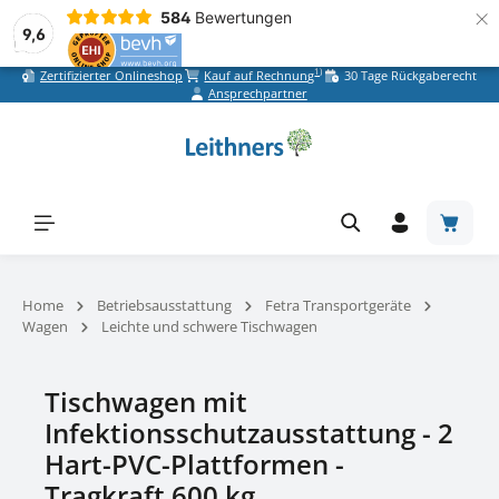
×
584
Bewertungen
9,6
1)
Zertifizierter Onlineshop
Kauf auf Rechnung
30 Tage Rückgaberecht
Zum Hauptinhalt springen
Ansprechpartner
Warenk
Home
Betriebsausstattung
Fetra Transportgeräte
Wagen
Leichte und schwere Tischwagen
Tischwagen mit
Infektionsschutzausstattung - 2
Hart-PVC-Plattformen -
Tragkraft 600 kg