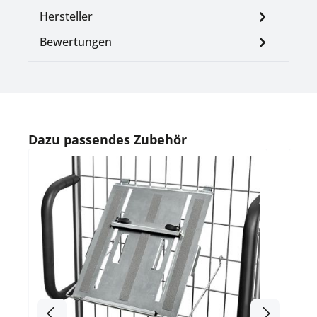
Hersteller
Bewertungen
Produktgalerie überspringen
Dazu passendes Zubehör
Durc
Mo
Durc
5007
Na