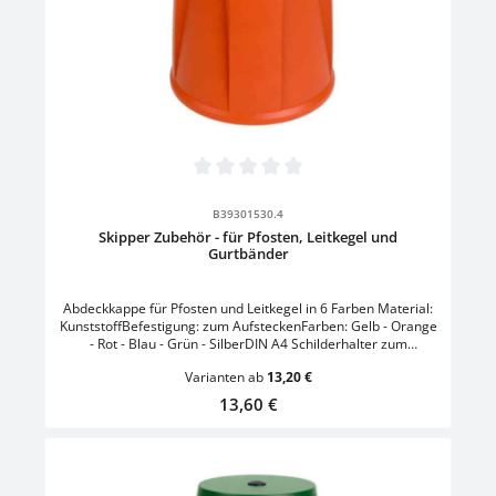
Durchschnittliche Bewertung von 0 von 5 Sternen
B39301530.4
Skipper Zubehör - für Pfosten, Leitkegel und
Gurtbänder
Abdeckkappe für Pfosten und Leitkegel in 6 Farben Material:
KunststoffBefestigung: zum AufsteckenFarben: Gelb - Orange
- Rot - Blau - Grün - SilberDIN A4 Schilderhalter zum
AufsteckenGröße: L 26,6 x B 2,8 x H 34,8 cmFormat: DIN A4
Varianten ab
13,20 €
hochSchraubzwingen-Halterung zum Befestigen von
AbsperrgurtenMaterial: KunststoffMontageort: PfostenFarbe:
Regulärer Preis:
13,60 €
Schwarz/OrangeKordelband-Halterung zum Befestigen von
Absperrgurten an SäulenHöhe: 10,5 cmKordellänge: 60,0
cmMontageort: PfostenFarbe: Schwarz/OrangeHalterung für
Sammelbehälter und Abfallsackhalterung zum Befestigen an
Leitkegeln und PfostenGröße: L 13,1 x B 19,1 x H 18,5