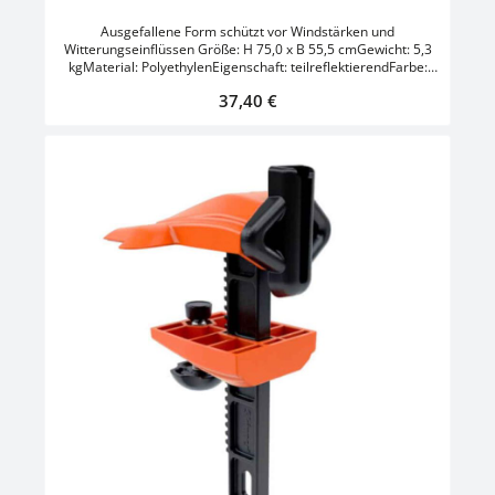
Ausgefallene Form schützt vor Windstärken und
Witterungseinflüssen Größe: H 75,0 x B 55,5 cmGewicht: 5,3
kgMaterial: PolyethylenEigenschaft: teilreflektierendFarbe:
Orange/Weiss
Regulärer Preis:
37,40 €