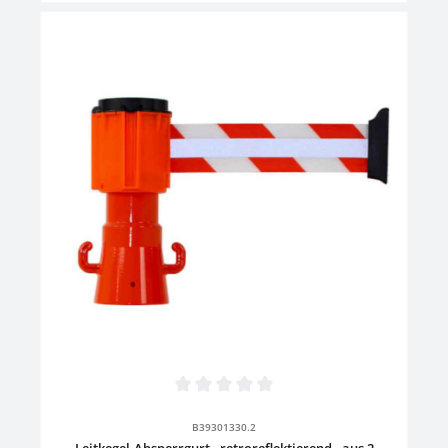
Absperrgurten an SäulenHöhe: 10,5 cmKordellänge: 60,0
cmMontageort: PfostenFarbe: Schwarz/OrangeHalterung für
Sammelbehälter und Abfallsackhalterung zum Befestigen an
Leitkegeln und PfostenGröße: L 13,1 x B 19,1 x H 18,5
cmMaterial: KunststoffFarbe: Schwarz
Durchschnittliche Bewertung von 0 von 5 Sternen
B39301330.2
Leitkegel-Absperrgurt - retroreflektierend - aus 2