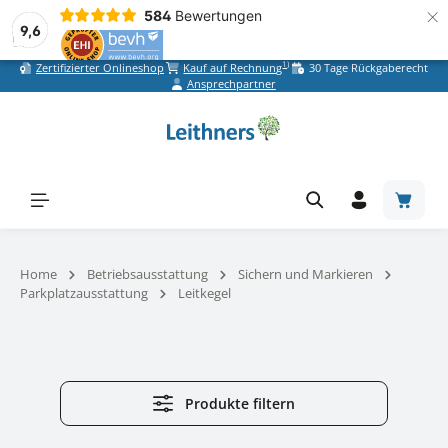
×
584
Bewertungen
9,6
1)
Zertifizierter Onlineshop
Kauf auf Rechnung
30 Tage Rückgaberecht
Zum Hauptinhalt springen
Ansprechpartner
Warenk
Home
Betriebsausstattung
Sichern und Markieren
Parkplatzausstattung
Leitkegel
Produkte filtern