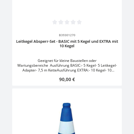
Durchschnittliche Bewertung von 0 von 5 Sternen
B39301270
Leitkegel Absperr-Set - BASIC mit 5 Kegel und EXTRA mit
10 Kegel
Geeignet für kleine Baustellen oder
Wartungsbereiche Ausführung BASIC:- 5 Kegel- 5 Leitkegel-
Adapter- 7,5 m KetteAusführung EXTRA:- 10 Kegel- 10
Leitkegel-Adapter- 12,5 m KetteHöhe: H 50,0 cmGewicht: 0,8
Regulärer Preis:
90,00 €
kgMaterial: PolyethylenMaterialstärke Kette: 8,0
mmEigenschaft: teilreflektierendFarbe:
Orange/WeissLieferumfang: 5 bzw. 10 Haken zur
Kettenbefestigung