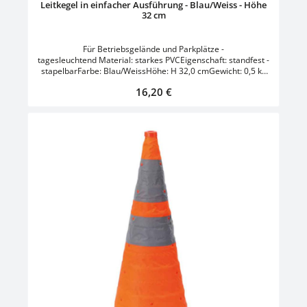
Leitkegel in einfacher Ausführung - Blau/Weiss - Höhe
32 cm
Für Betriebsgelände und Parkplätze -
tagesleuchtend Material: starkes PVCEigenschaft: standfest -
stapelbarFarbe: Blau/WeissHöhe: H 32,0 cmGewicht: 0,5 kg
Höhe: H 50,0 cmGewicht: 1,2 kg
Regulärer Preis:
16,20 €