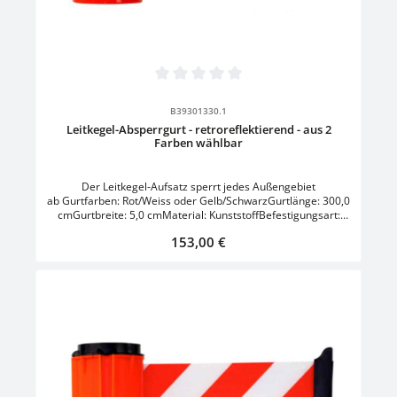
Durchschnittliche Bewertung von 0 von 5 Sternen
B39301330.1
Leitkegel-Absperrgurt - retroreflektierend - aus 2
Farben wählbar
Der Leitkegel-Aufsatz sperrt jedes Außengebiet
ab Gurtfarben: Rot/Weiss oder Gelb/SchwarzGurtlänge: 300,0
cmGurtbreite: 5,0 cmMaterial: KunststoffBefestigungsart:
zum AufsteckenEinsatz: Innen- und
Regulärer Preis:
153,00 €
AußenbereichVerbindungselement: GurtFarbe: Orange