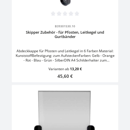
Durchschnittliche Bewertung von 0 von 5 Sternen
B39301530.10
Skipper Zubehör - für Pfosten, Leitkegel und
Gurtbänder
Abdeckkappe für Pfosten und Leitkegel in 6 Farben Material:
KunststoffBefestigung: zum AufsteckenFarben: Gelb - Orange
- Rot - Blau - Grün - SilberDIN A4 Schilderhalter zum
AufsteckenGröße: L 26,6 x B 2,8 x H 34,8 cmFormat: DIN A4
Varianten ab
13,20 €
hochSchraubzwingen-Halterung zum Befestigen von
AbsperrgurtenMaterial: KunststoffMontageort: PfostenFarbe:
Regulärer Preis:
45,60 €
Schwarz/OrangeKordelband-Halterung zum Befestigen von
Absperrgurten an SäulenHöhe: 10,5 cmKordellänge: 60,0
cmMontageort: PfostenFarbe: Schwarz/OrangeHalterung für
Sammelbehälter und Abfallsackhalterung zum Befestigen an
Leitkegeln und PfostenGröße: L 13,1 x B 19,1 x H 18,5
cmMaterial: KunststoffFarbe: Schwarz