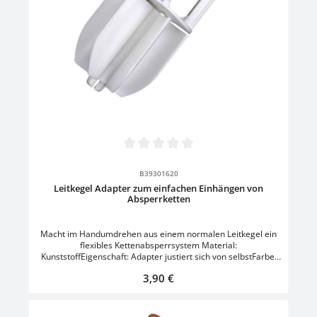
Durchschnittliche Bewertung von 0 von 5 Sternen
B39301620
Leitkegel Adapter zum einfachen Einhängen von
Absperrketten
Macht im Handumdrehen aus einem normalen Leitkegel ein
flexibles Kettenabsperrsystem Material:
KunststoffEigenschaft: Adapter justiert sich von selbstFarbe:
Weiss
Regulärer Preis:
3,90 €