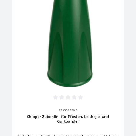
cmMaterial: KunststoffFarbe: Schwarz
Durchschnittliche Bewertung von 0 von 5 Sternen
B39301530.3
Skipper Zubehör - für Pfosten, Leitkegel und
Gurtbänder