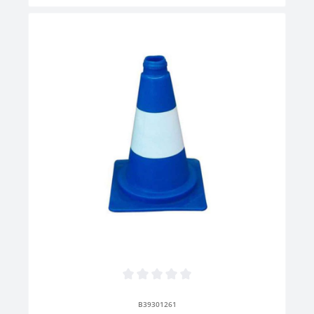
Durchschnittliche Bewertung von 0 von 5 Sternen
B39301261