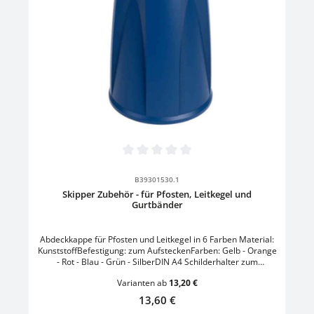
Durchschnittliche Bewertung von 0 von 5 Sternen
B39301530.1
Skipper Zubehör - für Pfosten, Leitkegel und
Gurtbänder
Abdeckkappe für Pfosten und Leitkegel in 6 Farben Material:
KunststoffBefestigung: zum AufsteckenFarben: Gelb - Orange
- Rot - Blau - Grün - SilberDIN A4 Schilderhalter zum
AufsteckenGröße: L 26,6 x B 2,8 x H 34,8 cmFormat: DIN A4
Varianten ab
13,20 €
hochSchraubzwingen-Halterung zum Befestigen von
AbsperrgurtenMaterial: KunststoffMontageort: PfostenFarbe:
Regulärer Preis:
13,60 €
Schwarz/OrangeKordelband-Halterung zum Befestigen von