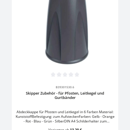
Durchschnittliche Bewertung von 0 von 5 Sternen
B39301530.6
Skipper Zubehör - für Pfosten, Leitkegel und
Gurtbänder
Abdeckkappe für Pfosten und Leitkegel in 6 Farben Material:
KunststoffBefestigung: zum AufsteckenFarben: Gelb - Orange
- Rot - Blau - Grün - SilberDIN A4 Schilderhalter zum
AufsteckenGröße: L 26,6 x B 2,8 x H 34,8 cmFormat: DIN A4
Varianten ab
13,20 €