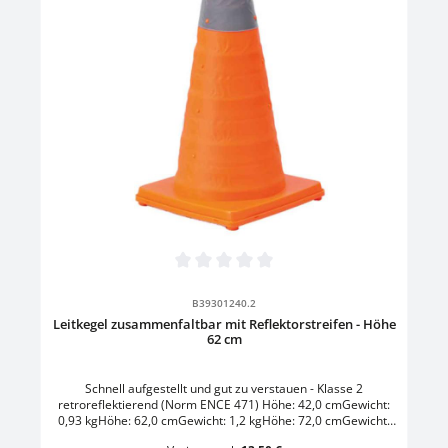
Durchschnittliche Bewertung von 0 von 5 Sternen
B39301240.2
Leitkegel zusammenfaltbar mit Reflektorstreifen - Höhe
62 cm
Schnell aufgestellt und gut zu verstauen - Klasse 2
retroreflektierend (Norm ENCE 471) Höhe: 42,0 cmGewicht:
0,93 kgHöhe: 62,0 cmGewicht: 1,2 kgHöhe: 72,0 cmGewicht:
2,0 kg- mit LED-Leuchte- mit Knopf zum ein- und ausschalten-