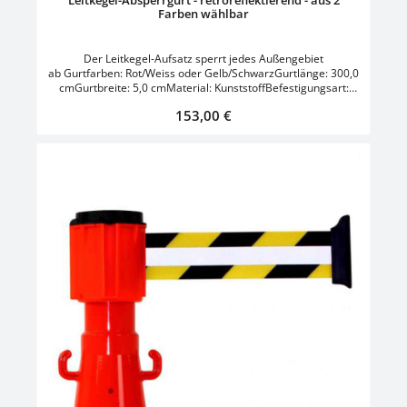
Farben wählbar
Der Leitkegel-Aufsatz sperrt jedes Außengebiet
ab Gurtfarben: Rot/Weiss oder Gelb/SchwarzGurtlänge: 300,0
cmGurtbreite: 5,0 cmMaterial: KunststoffBefestigungsart:
zum AufsteckenEinsatz: Innen- und
Regulärer Preis:
153,00 €
AußenbereichVerbindungselement: GurtFarbe: Orange