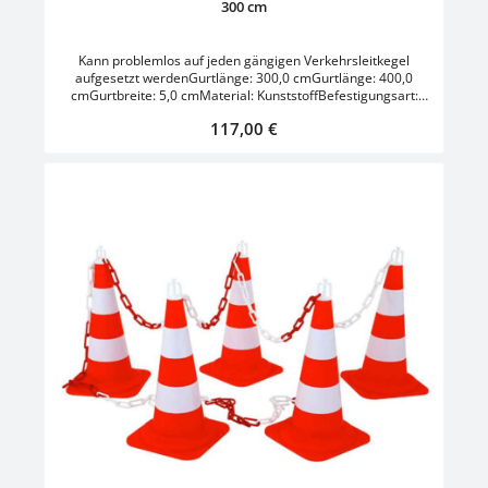
300 cm
Kann problemlos auf jeden gängigen Verkehrsleitkegel
aufgesetzt werdenGurtlänge: 300,0 cmGurtlänge: 400,0
cmGurtbreite: 5,0 cmMaterial: KunststoffBefestigungsart:
zum AufsteckenEinsatz: Innen- und
Regulärer Preis:
117,00 €
AußenbereichVerbindungselement: GurtFarbe: OrangeFarbe
Gurt: Rot/Weiss - Gelb/Schwarz