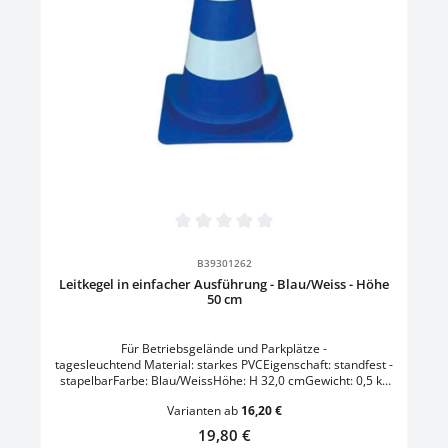
Durchschnittliche Bewertung von 0 von 5 Sternen
B39301262
Leitkegel in einfacher Ausführung - Blau/Weiss - Höhe
50 cm
Für Betriebsgelände und Parkplätze -
tagesleuchtend Material: starkes PVCEigenschaft: standfest -
stapelbarFarbe: Blau/WeissHöhe: H 32,0 cmGewicht: 0,5 kg
Höhe: H 50,0 cmGewicht: 1,2 kg
Varianten ab
16,20 €
Regulärer Preis:
19,80 €