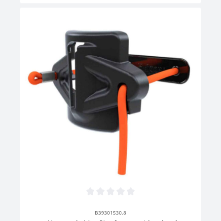
Absperrgurten an SäulenHöhe: 10,5 cmKordellänge: 60,0
cmMontageort: PfostenFarbe: Schwarz/OrangeHalterung für
Sammelbehälter und Abfallsackhalterung zum Befestigen an
Leitkegeln und PfostenGröße: L 13,1 x B 19,1 x H 18,5
cmMaterial: KunststoffFarbe: Schwarz
Durchschnittliche Bewertung von 0 von 5 Sternen
B39301530.8