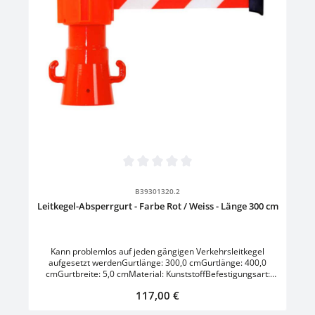
Durchschnittliche Bewertung von 0 von 5 Sternen
B39301320.2
Leitkegel-Absperrgurt - Farbe Rot / Weiss - Länge 300 cm
Kann problemlos auf jeden gängigen Verkehrsleitkegel
aufgesetzt werdenGurtlänge: 300,0 cmGurtlänge: 400,0
cmGurtbreite: 5,0 cmMaterial: KunststoffBefestigungsart:
zum AufsteckenEinsatz: Innen- und
Regulärer Preis:
117,00 €
AußenbereichVerbindungselement: GurtFarbe: OrangeFarbe
Gurt: Rot/Weiss - Gelb/Schwarz