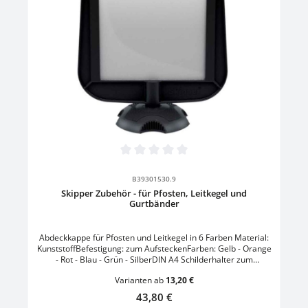
Durchschnittliche Bewertung von 0 von 5 Sternen
B39301530.9
Skipper Zubehör - für Pfosten, Leitkegel und
Gurtbänder
Abdeckkappe für Pfosten und Leitkegel in 6 Farben Material:
KunststoffBefestigung: zum AufsteckenFarben: Gelb - Orange
- Rot - Blau - Grün - SilberDIN A4 Schilderhalter zum
AufsteckenGröße: L 26,6 x B 2,8 x H 34,8 cmFormat: DIN A4
Varianten ab
13,20 €
hochSchraubzwingen-Halterung zum Befestigen von
AbsperrgurtenMaterial: KunststoffMontageort: PfostenFarbe:
Regulärer Preis:
43,80 €
Schwarz/OrangeKordelband-Halterung zum Befestigen von