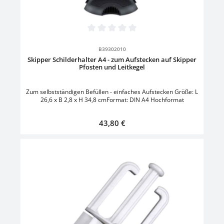
Durchschnittliche Bewertung von 0 von 5 Sternen
B39302010
Skipper Schilderhalter A4 - zum Aufstecken auf Skipper
Pfosten und Leitkegel
Zum selbstständigen Befüllen - einfaches Aufstecken Größe: L
26,6 x B 2,8 x H 34,8 cmFormat: DIN A4 Hochformat
Regulärer Preis:
43,80 €