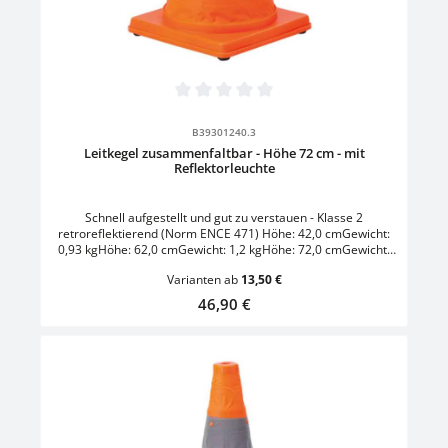
Durchschnittliche Bewertung von 0 von 5 Sternen
B39301240.3
Leitkegel zusammenfaltbar - Höhe 72 cm - mit
Reflektorleuchte
Schnell aufgestellt und gut zu verstauen - Klasse 2
retroreflektierend (Norm ENCE 471) Höhe: 42,0 cmGewicht:
0,93 kgHöhe: 62,0 cmGewicht: 1,2 kgHöhe: 72,0 cmGewicht:
2,0 kg- mit LED-Leuchte- mit Knopf zum ein- und ausschalten-
Varianten ab
13,50 €
3-stufige Auswahl: aus/blinkend/feststehend- Artikel benötigt
2 Batterien (AAA/LR03)Eigenschaft: zusammenklappbar -
Regulärer Preis:
46,90 €
teilreflektierendFarbe: Orange/Weiss