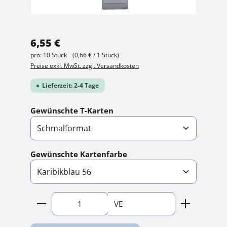
Regulärer Preis:
6,55 €
pro:
10 Stück
(0,66 € / 1 Stück)
Preise exkl. MwSt. zzgl. Versandkosten
Lieferzeit: 2-4 Tage
auswählen
Gewünschte T-Karten
auswählen
Gewünschte Kartenfarbe
Produkt Anzahl: Gib den gewünschten Wert ein
VE