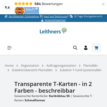
×
584
Bewertungen
9,6
1)
Zertifizierter Onlineshop
Kauf auf Rechnung
30 Tage Rückgaberecht
Zum Hauptinhalt springen
Ansprechpartner
Warenk
Home
Organisation
Auftragsorganisation
Plantafeln
Zubehörübersicht Plantafeln
Zubehör T-Card-Systemtafeln
Transparente T-Karten - in 2
Farben - beschreibbar
Gewünschte Kartenfarbe:
Karibikblau 56
|
Gewünschte T-
Karten:
Schmalformat