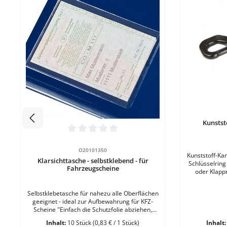
Produk
Durchschnit
Kunstst
Produkt Anzahl: Gib den gewünscht
Durchschnittliche Bewertung von 0 von 5 Sternen
VE
O20101350
Kunststoff-Kar
Klarsichttasche - selbstklebend - für
Schlüsselring
Fahrzeugscheine
oder Klappr
Sc
Selbstklebetasche für nahezu alle Oberflächen
geeignet - ideal zur Aufbewahrung für KFZ-
Scheine "Einfach die Schutzfolie abziehen,
aufkleben und fertig!" Format: 85 x 115
Inhalt:
10 Stück
(0,83 € / 1 Stück)
Inhalt
mmMaterial: Transparente Vinyl-