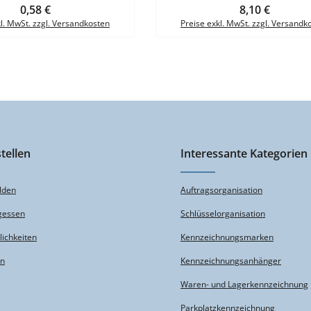
Regulärer Preis:
0,58 €
Regulärer Preis:
8,10 €
mit Schnittschablonen- blickdicht und 
= 10 Stück
kl. MwSt. zzgl. Versandkosten
Preise exkl. MwSt. zzgl. Versandk
tellen
Interessante Kategorien
lden
Auftragsorganisation
gessen
Schlüsselorganisation
ichkeiten
Kennzeichnungsmarken
en
Kennzeichnungsanhänger
Waren- und Lagerkennzeichnung
Parkplatzkennzeichnung