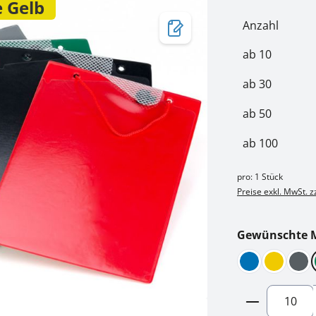
e Gelb
Anzahl
ab
10
ab
30
ab
50
ab
100
pro:
1 Stück
Preise exkl. MwSt. 
Gewünschte M
Blau
Gelb
Gra
Produkt A