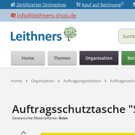
1)
Zertifizierter Onlineshop
Kauf auf Rechnung
 Hauptinhalt springen
Zur Suche springen
Zur Hauptnavigation springen
info@leithners-shop.de
Home
Themen
Organisation
Bet
Home
Organisation
Auftragsorganisation
Auftragstasc
Auftragsschutztasche "S
Gewünschte Materialfarbe:
Grün