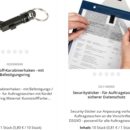
t Anzahl: Gib den gewünschten Wert ein
tliche Bewertung von 0 von 5 Sternen
Stück
O20300500
off-Karabinerhaken - mit
Befestigungsring
en Wert ein oder benutze die Schaltflä
Produkt Anzahl: G
Durchschnittliche Bewertung vo
VE
O21100050
abinerhaken - mit Befestigungs-/
Securitysticker - für Auftragstas
 - für Auftragstaschen mit Kordel
sicherer Datenschutz
ing Material: KunststoffFarbe:
hwarz 1 VE = 10 Stück
Security-Sticker zur Anpassung vor
Auftragstaschen an die Vorschrift
DSGVO - passend für alle Auftragsta
unserem Programm Material: Folie
:
1 Stück
(5,80 € / 10 Stück)
Inhalt:
10 Stück
(0,81 € / 1 Stü
Schwarz bedruckt Ausführung:- selbs