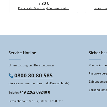
Regulärer Preis:
8,30 €
FolieMaterialstärke: 180 µEigenschaft: Top-
Qualität, hohe Haltekraft VE = 10 Stück
Preise exkl. MwSt. zzgl. Versandkosten
Preise ex
Service-Hotline
Sicher bes
Unterstützung und Beratung unter:
Konto / Anme
Passwort ver
0800 80 80 585
Zahlungsmögl
(Servicenummer nur innerhalb Deutschlands)
Versandkost
+49 2262 69240 0
Telefon
Erreichbarkeit: Mo - Fr, 08:00 - 17:00 Uhr