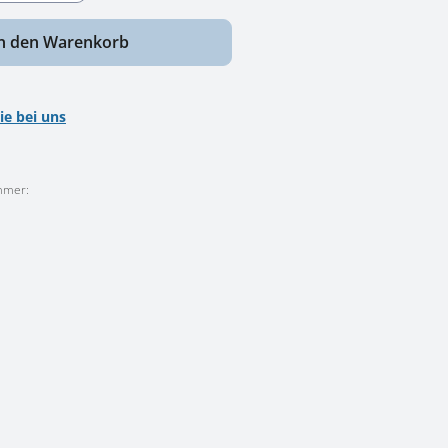
n den Warenkorb
ie bei uns
mmer: