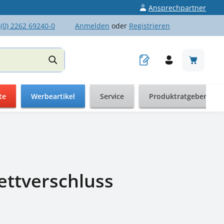
Ansprechpartner
 (0) 2262 69240-0
Anmelden
oder
Registrieren
Warenkor
te
Werbeartikel
Service
Produktratgeber
ettverschluss