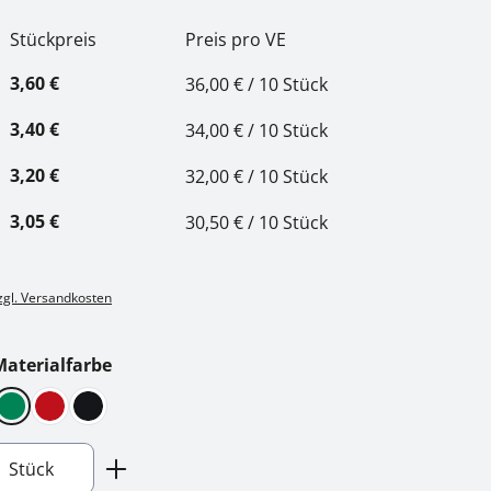
Stückpreis
Preis pro VE
3,60 €
36,00 € / 10 Stück
3,40 €
34,00 € / 10 Stück
3,20 €
32,00 € / 10 Stück
3,05 €
30,50 € / 10 Stück
zzgl. Versandkosten
auswählen
aterialfarbe
u
Grün
Rot
Schwarz
nzahl: Gib den gewünschten Wert ein ode
Stück