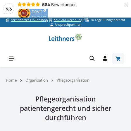
×
584
Bewertungen
9,6
1)
Zertifizierter Onlineshop
Kauf auf Rechnung
30 Tage Rückgaberecht
Zum Hauptinhalt springen
Ansprechpartner
Warenk
Home
Organisation
Pflegeorganisation
Pflegeorganisation
patientengerecht und sicher
durchführen