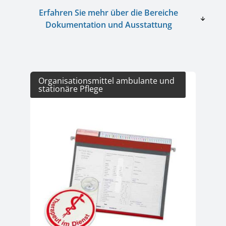
Erfahren Sie mehr über die Bereiche
Dokumentation und Ausstattung
Kategoriegalerie überspringen
Organisationsmittel ambulante und
Hy
stationäre Pflege