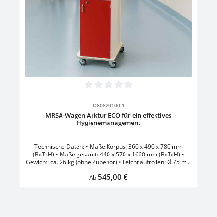
Durchschnittliche Bewertung von 0 von 5 Sternen
O80820100.1
MRSA-Wagen Arktur ECO für ein effektives
Hygienemanagement
Technische Daten: • Maße Korpus: 360 x 490 x 780 mm
(BxTxH) • Maße gesamt: 440 x 570 x 1660 mm (BxTxH) •
Gewicht: ca. 26 kg (ohne Zubehör) • Leichtlaufrollen: Ø 75 mm
, 2 davon gebremst • Verriegelung abschließbar mittels
Regulärer Preis:
545,00 €
Schlüssel • Handschuhbox aus Edelstahl •
Ab
Desinfektionsmittelspender inklusive Tropfschale für 500 ml
Flüssigkeit • Sicherheitsumleimte Basis aus Holz • Lenkrollen
Ø 125 mm, 2 davon gebremst • vollflächige Rückwand zur
Montage der Zubehörausstattung • mit 1er Edelstahl-
Handschuhbox und 500 ml Desinfektionsmittelspender • 2