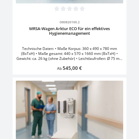
Durchschnittliche Bewertung von 0 von 5 Sternen
O80820100.2
MRSA-Wagen Arktur ECO für ein effektives
Hygienemanagement
Technische Daten: • Maße Korpus: 360 x 490 x 780 mm
(BxTxH) • Maße gesamt: 440 x 570 x 1660 mm (BxTxH) •
Gewicht: ca. 26 kg (ohne Zubehör) • Leichtlaufrollen: Ø 75 mm
, 2 davon gebremst • Verriegelung abschließbar mittels
Regulärer Preis:
545,00 €
Schlüssel • Handschuhbox aus Edelstahl •
Ab
Desinfektionsmittelspender inklusive Tropfschale für 500 ml
Flüssigkeit • Sicherheitsumleimte Basis aus Holz • Lenkrollen
Ø 125 mm, 2 davon gebremst • vollflächige Rückwand zur
Montage der Zubehörausstattung • mit 1er Edelstahl-
Handschuhbox und 500 ml Desinfektionsmittelspender • 2
stabile Einlegeböden zur Strukturierung der Aufbewahrung •
leicht zu reinigen und zu desinfizieren • Farbe: Korpus Weiss .
Front: Weiss - Gelb - Rot - Blau - Grün