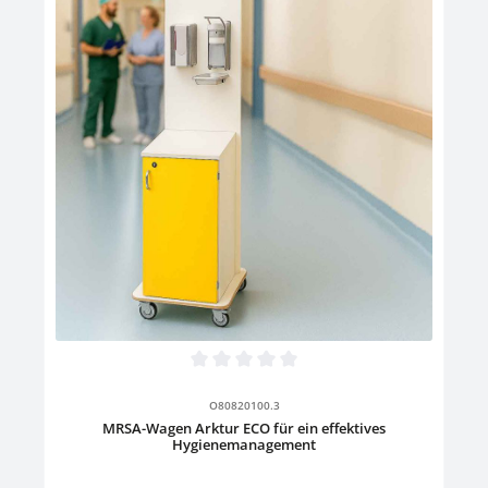
Handschuhbox und 500 ml Desinfektionsmittelspender • 2
stabile Einlegeböden zur Strukturierung der Aufbewahrung •
leicht zu reinigen und zu desinfizieren • Farbe: Korpus Weiss .
Front: Weiss - Gelb - Rot - Blau - Grün
Durchschnittliche Bewertung von 0 von 5 Sternen
O80820100.3
MRSA-Wagen Arktur ECO für ein effektives
Hygienemanagement