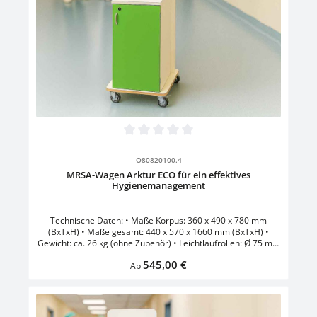
Durchschnittliche Bewertung von 0 von 5 Sternen
O80820100.4
MRSA-Wagen Arktur ECO für ein effektives
Hygienemanagement
Technische Daten: • Maße Korpus: 360 x 490 x 780 mm
(BxTxH) • Maße gesamt: 440 x 570 x 1660 mm (BxTxH) •
Gewicht: ca. 26 kg (ohne Zubehör) • Leichtlaufrollen: Ø 75 mm
, 2 davon gebremst • Verriegelung abschließbar mittels
Regulärer Preis:
545,00 €
Schlüssel • Handschuhbox aus Edelstahl •
Ab
Desinfektionsmittelspender inklusive Tropfschale für 500 ml
Flüssigkeit • Sicherheitsumleimte Basis aus Holz • Lenkrollen
Ø 125 mm, 2 davon gebremst • vollflächige Rückwand zur
Montage der Zubehörausstattung • mit 1er Edelstahl-