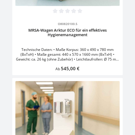
Durchschnittliche Bewertung von 0 von 5 Sternen
O80820100.5
MRSA-Wagen Arktur ECO für ein effektives
Hygienemanagement
Technische Daten: • Maße Korpus: 360 x 490 x 780 mm
(BxTxH) • Maße gesamt: 440 x 570 x 1660 mm (BxTxH) •
Gewicht: ca. 26 kg (ohne Zubehör) • Leichtlaufrollen: Ø 75 mm
, 2 davon gebremst • Verriegelung abschließbar mittels
Regulärer Preis:
545,00 €
Schlüssel • Handschuhbox aus Edelstahl •
Ab
Desinfektionsmittelspender inklusive Tropfschale für 500 ml
Flüssigkeit • Sicherheitsumleimte Basis aus Holz • Lenkrollen
Ø 125 mm, 2 davon gebremst • vollflächige Rückwand zur
Montage der Zubehörausstattung • mit 1er Edelstahl-
Handschuhbox und 500 ml Desinfektionsmittelspender • 2
stabile Einlegeböden zur Strukturierung der Aufbewahrung •
leicht zu reinigen und zu desinfizieren • Farbe: Korpus Weiss .
Front: Weiss - Gelb - Rot - Blau - Grün