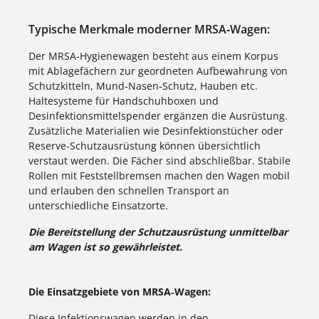
stabile Einlegeböden zur Strukturierung der Aufbewahrung •
leicht zu reinigen und zu desinfizieren • Farbe: Korpus Weiss .
Typische Merkmale moderner MRSA‑Wagen:
Front: Weiss - Gelb - Rot - Blau - Grün
Der MRSA-Hygienewagen besteht aus einem Korpus
mit Ablagefächern zur geordneten Aufbewahrung von
Schutzkitteln, Mund‑Nasen‑Schutz, Hauben etc.
Haltesysteme für Handschuhboxen und
Desinfektionsmittelspender ergänzen die Ausrüstung.
Zusätzliche Materialien wie Desinfektionstücher oder
Reserve‑Schutzausrüstung können übersichtlich
verstaut werden. Die Fächer sind abschließbar. Stabile
Rollen mit Feststellbremsen machen den Wagen mobil
und erlauben den schnellen Transport an
unterschiedliche Einsatzorte.
Die Bereitstellung der Schutzausrüstung unmittelbar
am Wagen ist so gewährleistet.
Die Einsatzgebiete von MRSA‑Wagen:
Diese Infektionswagen werden in den