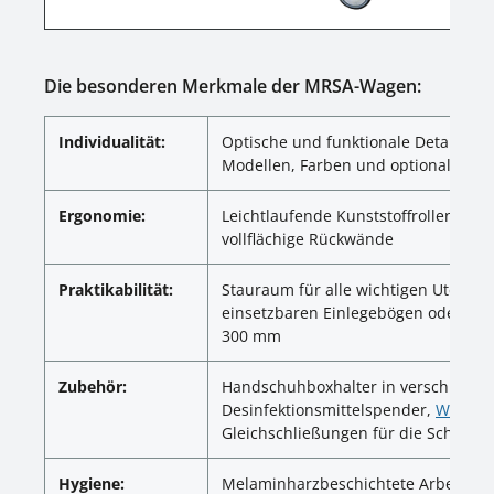
Die besonderen Merkmale der MRSA-Wagen:
Individualität:
Optische und funktionale Details a
Modellen, Farben und optionalem Z
Ergonomie:
Leichtlaufende Kunststoffrollen, in
vollflächige Rückwände
Praktikabilität:
Stauraum für alle wichtigen Utensilie
einsetzbaren Einlegebögen oder ISO
300 mm
Zubehör:
Handschuhboxhalter in verschieden
Desinfektionsmittelspender,
Warn- u
Gleichschließungen für die Schrankt
Hygiene:
Melaminharzbeschichtete Arbeitspla