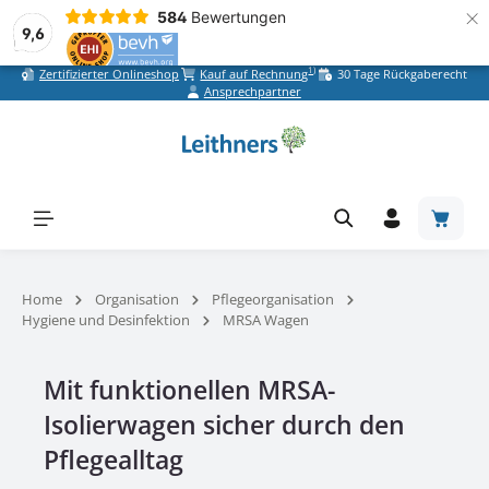
×
584
Bewertungen
9,6
1)
Zertifizierter Onlineshop
Kauf auf Rechnung
30 Tage Rückgaberecht
Zum Hauptinhalt springen
Ansprechpartner
Warenk
Home
Organisation
Pflegeorganisation
Hygiene und Desinfektion
MRSA Wagen
Mit funktionellen
MRSA-
Isolierwagen sicher durch den
Pflegealltag