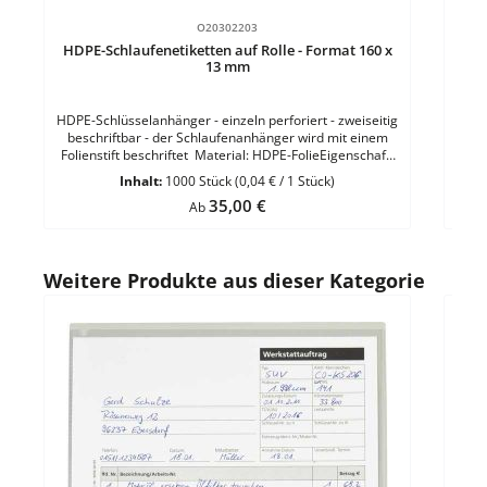
Durchschnittliche Bewertung von 0 von 5 Sternen
O20302203
HDPE-Schlaufenetiketten auf Rolle - Format 160 x
13 mm
HDPE-Schlüsselanhänger - einzeln perforiert - zweiseitig
beschriftbar - der Schlaufenanhänger wird mit einem
Folienstift beschriftet Material: HDPE-FolieEigenschaft:
einzeln perforiert - reißfestFormat: 160 x 12,7 mm VE =
Inhalt:
1000 Stück
(0,04 € / 1 Stück)
1.000 Stück einer Farbe auf der Rolle
Regulärer Preis:
35,00 €
Ab
Produktgalerie überspringen
Weitere Produkte aus dieser Kategorie
Durc
Auf
Auft
st