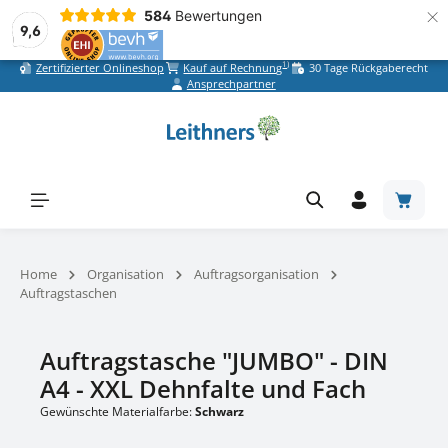
×
584
Bewertungen
9,6
1)
Zertifizierter Onlineshop
Kauf auf Rechnung
30 Tage Rückgaberecht
Zum Hauptinhalt springen
Ansprechpartner
Warenk
Home
Organisation
Auftragsorganisation
Auftragstaschen
Auftragstasche "JUMBO" - DIN
A4 - XXL Dehnfalte und Fach
Gewünschte Materialfarbe:
Schwarz