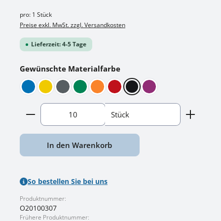
pro:
1 Stück
Preise exkl. MwSt. zzgl. Versandkosten
Lieferzeit: 4-5 Tage
auswählen
Gewünschte Materialfarbe
Blau
Gelb
Grau
Grün
Orange
Rot
Schwarz
Violett
Produkt Anzahl: Gib den gewünschten Wert ein o
Stück
In den Warenkorb
So bestellen Sie bei uns
Produktnummer:
O20100307
Frühere Produktnummer: