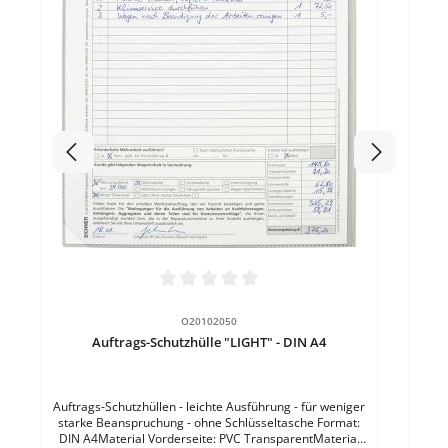
DIN
Rück
Durchschnittliche Bewertung von 0 von 5 Sternen
O20102050
Auftrags-Schutzhülle "LIGHT" - DIN A4
Auftrags-Schutzhüllen - leichte Ausführung - für weniger
starke Beanspruchung - ohne Schlüsseltasche Format:
DIN A4Material Vorderseite: PVC TransparentMaterial