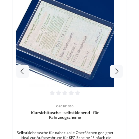
Durc
Kun
Sc
Klap
Durchschnittliche Bewertung von 0 von 5 Sternen
O20101350
Klarsichttasche - selbstklebend - für
Fahrzeugscheine
Selbstklebetasche für nahezu alle Oberflächen geeignet
- ideal zur Aufbewahrung für KFZ-Scheine "Einfach die