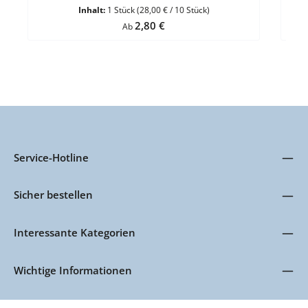
Rückseite: PVC Grau Ausführung:- Einstecktasche vorne-
Inhalt:
1 Stück
(28,00 € / 10 Stück)
Klettverschluss- ohne Pappkern- ohne Schlüsselfach VE
Regulärer Preis:
2,80 €
Ab
= 10 Stück
Service-Hotline
Sicher bestellen
Interessante Kategorien
Wichtige Informationen