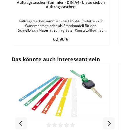
Auftragstaschen-Sammler - DIN A4 - bis zu sieben
Auftragstaschen
Auftragstaschensammler - für DIN A4 Produkte - zur
Wandmontage oder als Standmodell für den
Schreibtisch Material: schlagfester KunststoffFormat:
DIN A4Farbe: Lichtgrau VE = 1 Stück
Regulärer Preis:
62,90 €
Ausführung/Verwendung: für den Schreibtisch zur
Wandmontage
Produktgalerie überspringen
Das könnte auch interessant sein
Durc
PVC-
Folie
wett
F