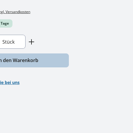
zzgl. Versandkosten
0 Tage
nzahl: Gib den gewünschten Wert ein ode
Stück
n den Warenkorb
ie bei uns