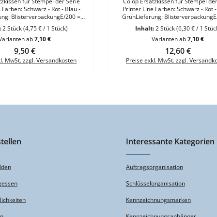
zkissen für Stempel der Serie
Colop Ersatzkissen für Stempel der
e Farben: Schwarz - Rot - Blau -
Printer Line Farben: Schwarz - Rot -
ung: BlisterverpackungE/200 =
GrünLieferung: BlisterverpackungE
ür Stempel Printer S 200 - S 220 -
Ersatzkissen für Stempel Printer S 200
:
2 Stück
(4,75 € / 1 Stück)
Inhalt:
2 Stück
(6,30 € / 1 Stüc
26 - S 260VE = 2 Kissen
S 226 - S 260VE = 2 Kissen
Varianten ab
7,10 €
Varianten ab
7,10 €
Regulärer Preis:
9,50 €
Regulärer Preis:
12,60 €
kl. MwSt. zzgl. Versandkosten
Preise exkl. MwSt. zzgl. Versandk
tellen
Interessante Kategorien
lden
Auftragsorganisation
gessen
Schlüsselorganisation
ichkeiten
Kennzeichnungsmarken
en
Kennzeichnungsanhänger