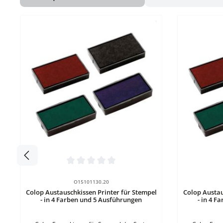
Produktgalerie überspringen
Durchschnittliche Bewertung von 0 von 5 Sternen
Durchschnit
Details
O15101130.20
Colop Austauschkissen Printer für Stempel
Colop Austau
- in 4 Farben und 5 Ausführungen
- in 4 F