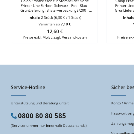
Colop Ersatzkissen für Stempel der Serie
Colop Ersat
Printer Line Farben: Schwarz - Rot - Blau -
Printer Lin
GrünLieferung: BlisterverpackungE/200 =
GrünLiefer
Ersatzkissen für Stempel Printer S 200 - S 220 -
Ersatzkissen f
Inhalt:
2 Stück
(6,30 € / 1 Stück)
Inhalt
S 226 - S 260VE = 2 Kissen
S 2
Varianten ab
7,10 €
Regulärer Preis:
12,60 €
Preise exkl. MwSt. zzgl. Versandkosten
Preise ex
Service-Hotline
Sicher bes
Unterstützung und Beratung unter:
Konto / Anme
Passwort ver
0800 80 80 585
Zahlungsmögl
(Servicenummer nur innerhalb Deutschlands)
Versandkost