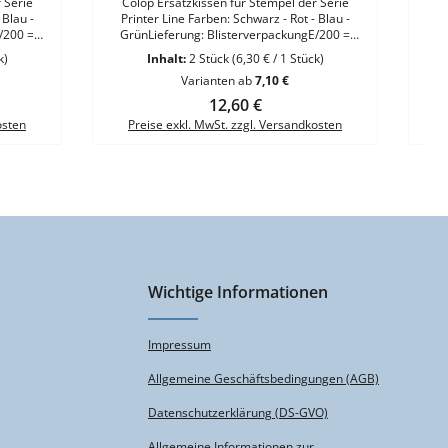
 Serie
Colop Ersatzkissen für Stempel der Serie
C
 Blau -
Printer Line Farben: Schwarz - Rot - Blau -
Pr
/200 =
GrünLieferung: BlisterverpackungE/200 =
Gr
 - S 220 -
Ersatzkissen für Stempel Printer S 200 - S 220 -
Ersat
k)
Inhalt:
2 Stück
(6,30 € / 1 Stück)
S 226 - S 260VE = 2 Kissen
Varianten ab
7,10 €
Regulärer Preis:
12,60 €
osten
Preise exkl. MwSt. zzgl. Versandkosten
Wichtige Informationen
Impressum
Allgemeine Geschäftsbedingungen (AGB)
Datenschutzerklärung (DS-GVO)
Allgemeine Informationen zur