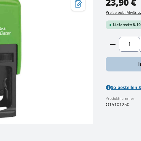
23,90 €
Preise exkl. MwSt. 
Lieferzeit: 8-1
Produkt A
I
So bestellen S
Produktnummer:
O15101250