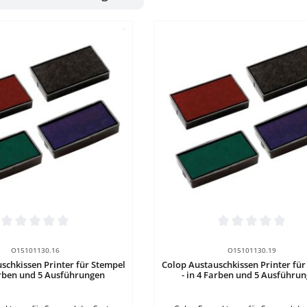
tliche Bewertung von 0 von 5 Sternen
Durchschnittliche Bewertung vo
Details
Details
O15101130.16
O15101130.19
schkissen Printer für Stempel
Colop Austauschkissen Printer für
arben und 5 Ausführungen
- in 4 Farben und 5 Ausführu