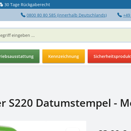
30 Tage Rückgaberecht
0800 80 80 585 (innerhalb Deutschlands)
+49
riebsausstattung
Kennzeichnung
Sicherheitsproduk
ter S220 Datumstempel - M
Regulärer Preis: