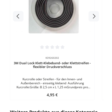
Sch
Ta
Grau
46
gesc
mmFa
5,
hoch
Durchschnittliche Bewertung von 0 von 5 Sternen
K39260202
3M Dual Lock Klett-Klebeband- oder Klettstreifen -
flexibler Druckverschluss
Kurzrolle oder Streifen - für den Innen- und
Außenbereich - einseitig klebend Ausführung
Kurzrolle:Größe: B 2,5 cm x L 1,25 mGrundpreis pro
Meter: 15,76 € Ausführung Streifen:Größe: B 1,9 cm x L
Regulärer Preis:
4,95 €
0,10 mGrundpreis pro Meter: 50,00 € Material:
PolyolefinMaterialstärke: 5,8 mmEigenschaften: mit
kleinen Pilzköpfchen - bis zu 1.000-mal wiederlösbare
VerbindungFarbe: Transluzent
Produktgalerie überspringen
Weitere Produkte aus dieser Kategorie