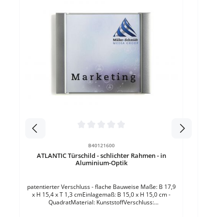
Durchschnittliche Bewertung von 0 von 5 Sternen
B40121600
ATLANTIC Türschild - schlichter Rahmen - in
Durc
Aluminium-Optik
B
patentierter Verschluss - flache Bauweise Maße: B 17,9
x H 15,4 x T 1,3 cmEinlagemaß: B 15,0 x H 15,0 cm -
QuadratMaterial: KunststoffVerschluss:
KlemmverschlussEinsatzbereich: InnenbereichFarbe:
Bes