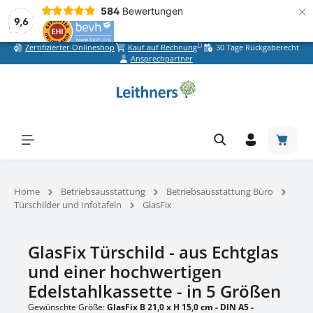
×
584
Bewertungen
9,6
1)
Zertifizierter Onlineshop
Kauf auf Rechnung
30 Tage Rückgaberecht
Zum Hauptinhalt springen
Ansprechpartner
Warenk
Home
Betriebsausstattung
Betriebsausstattung Büro
Türschilder und Infotafeln
GlasFix
GlasFix Türschild - aus Echtglas
und einer hochwertigen
Edelstahlkassette - in 5 Größen
Gewünschte Größe:
GlasFix B 21,0 x H 15,0 cm - DIN A5 -