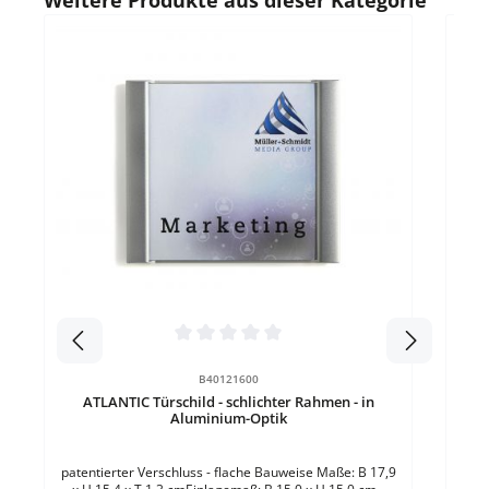
Durchschnittliche Bewertung von 0 von 5 Sternen
B40121600
ATLANTIC Türschild - schlichter Rahmen - in
Durc
Aluminium-Optik
B
patentierter Verschluss - flache Bauweise Maße: B 17,9