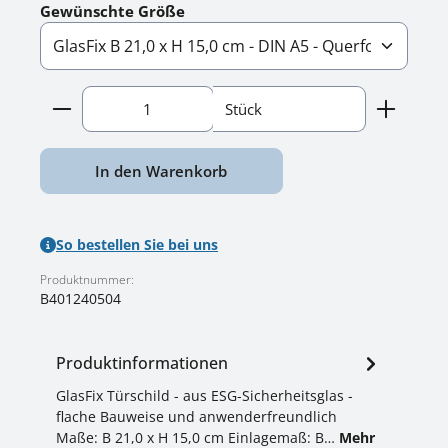
auswählen
Gewünschte Größe
Produkt Anzahl: Gib den gewünschten Wert ein o
Stück
In den Warenkorb
So bestellen Sie bei uns
Produktnummer:
B401240504
Produktinformationen
GlasFix Türschild - aus ESG-Sicherheitsglas -
flache Bauweise und anwenderfreundlich
Maße: B 21,0 x H 15,0 cm Einlagemaß: B…
Mehr