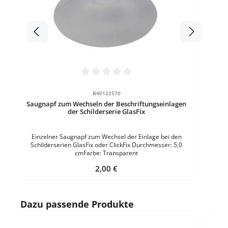
Durchschnittliche Bewertung von 0 von 5 Sternen
B40122570
Saugnapf zum Wechseln der Beschriftungseinlagen
der Schilderserie GlasFix
Einzelner Saugnapf zum Wechsel der Einlage bei den
Schilderserien GlasFix oder ClickFix Durchmesser: 5,0
cmFarbe: Transparent
Regulärer Preis:
2,00 €
Produktgalerie überspringen
Dazu passende Produkte