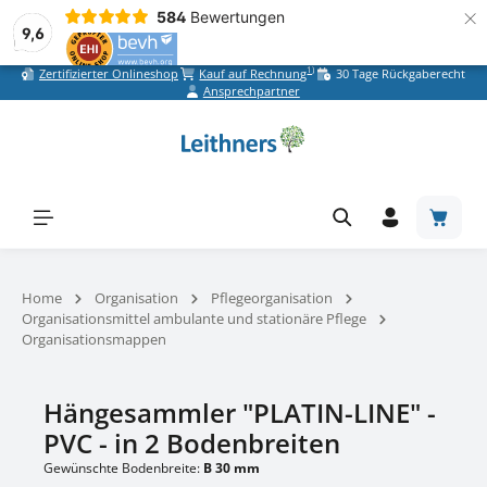
×
584
Bewertungen
9,6
1)
Zertifizierter Onlineshop
Kauf auf Rechnung
30 Tage Rückgaberecht
Zum Hauptinhalt springen
Ansprechpartner
Warenk
Home
Organisation
Pflegeorganisation
Organisationsmittel ambulante und stationäre Pflege
Organisationsmappen
Hängesammler "PLATIN-LINE" -
PVC - in 2 Bodenbreiten
Gewünschte Bodenbreite:
B 30 mm