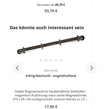
Fassungsvermögen: bis 100 MappenGröße: B 361 x T
Varianten ab
46,70 €
671 x H 262 mmMaterial: Rundstahl -
kunststoffbeschichtetFarbe: Grau 1 VE = 1 Stück
Regulärer Preis:
93,70 €
Produktgalerie überspringen
Das könnte auch interessant sein
Durc
Durchschnittliche Bewertung von 0 von 5 Sternen
Dra
O20110720
Heb
4-Ring-Mechanik - magnethaftend
Stabile Ringmechanik für handelsübliche Sichthüllen -
magnetisch Ausführung: extra starke MagneteGröße:
310 x 30 x 50 mmEigenschaft: sicherer Halt bis zu 1,0 kg
GewichtFarbe: Silber
Regulärer Preis:
17,90 €