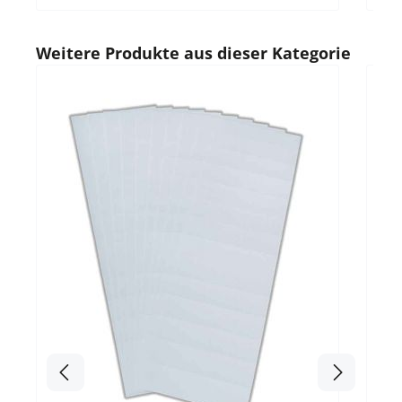
Produktgalerie überspringen
Weitere Produkte aus dieser Kategorie
Durc
Einst