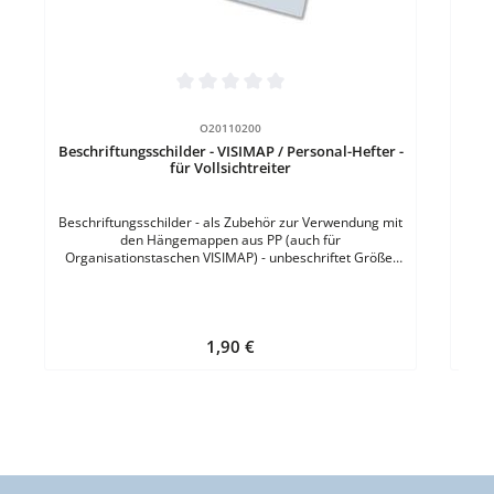
- 
LINE" Ausführung: für Serie Platin-LineFarbe
Durchschnittliche Bewertung von 0 von 5 Sternen
O20110200
Beschriftungsschilder - VISIMAP / Personal-Hefter -
für Vollsichtreiter
Beschriftungsschilder - als Zubehör zur Verwendung mit
den Hängemappen aus PP (auch für
Organisationstaschen VISIMAP) - unbeschriftet Größe:
60 x 30 mmFarbe: Weiss 1 VE = 10 Streifen á 14 Schilder
- perforiert
Regulärer Preis:
1,90 €