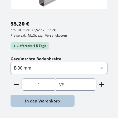
Regulärer Preis:
35,20 €
pro:
10 Stück
(3,52 € / 1 Stück)
Preise exkl. MwSt. zzgl. Versandkosten
Lieferzeit: 4-5 Tage
auswählen
Gewünschte Bodenbreite
Produkt Anzahl: Gib den gewünschten Wert ein o
VE
In den Warenkorb