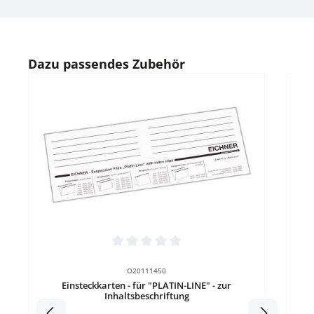
Produktgalerie überspringen
Dazu passendes Zubehör
Durchschnittliche Bewertung von 0 von 5 Sternen
O20111450
Einsteckkarten - für "PLATIN-LINE" - zur
Inhaltsbeschriftung