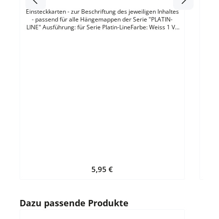
Einsteckkarten - zur Beschriftung des jeweiligen Inhaltes
- passend für alle Hängemappen der Serie "PLATIN-
LINE" Ausführung: für Serie Platin-LineFarbe: Weiss 1 VE
= 50 Stück / Pack
Durc
E
Ausfü
Regulärer Preis:
5,95 €
Produktgalerie überspringen
Dazu passende Produkte