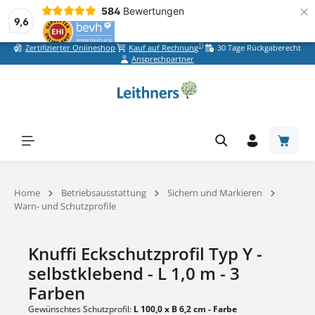
×
584
Bewertungen
9,6
1)
Zertifizierter Onlineshop
Kauf auf Rechnung
30 Tage Rückgaberecht
Zum Hauptinhalt springen
Ansprechpartner
Warenk
Home
Betriebsausstattung
Sichern und Markieren
Warn- und Schutzprofile
Knuffi Eckschutzprofil Typ Y -
selbstklebend - L 1,0 m - 3
Farben
Gewünschtes Schutzprofil:
L 100,0 x B 6,2 cm - Farbe