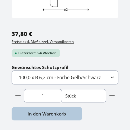
Regulärer Preis:
37,80 €
Preise exkl. MwSt. zzgl. Versandkosten
Lieferzeit: 3-4 Wochen
auswählen
Gewünschtes Schutzprofil
Produkt Anzahl: Gib den gewünschten Wert ein o
Stück
In den Warenkorb