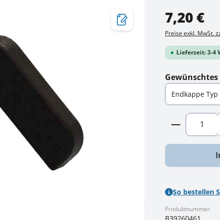
Regulärer Preis:
7,20 €
Preise exkl. MwSt. 
Lieferzeit: 3-
Gewünschtes 
Produkt A
I
So bestellen S
Produktnummer:
B39260461