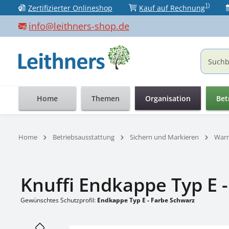
1)
Zertifizierter Onlineshop
Kauf auf Rechnung
 Hauptinhalt springen
Zur Suche springen
Zur Hauptnavigation springen
info@leithners-shop.de
Home
Themen
Organisation
Bet
Home
Betriebsausstattung
Sichern und Markieren
Warn
Knuffi Endkappe Typ E 
Gewünschtes Schutzprofil:
Endkappe Typ E - Farbe Schwarz