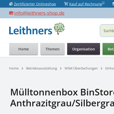
1)
Zertifizierter Onlineshop
Kauf auf Rechnung
 Hauptinhalt springen
Zur Suche springen
Zur Hauptnavigation springen
info@leithners-shop.de
Home
Themen
Organisation
Bet
Home
Betriebsausstattung
WSM Überdachungen
Einh
Mülltonnenbox BinStore 
Anthrazitgrau/Silbergr