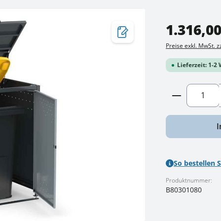
Regulärer Preis:
1.316,00
Preise exkl. MwSt. 
Lieferzeit: 1-
Produkt A
I
So bestellen S
Produktnummer:
B80301080