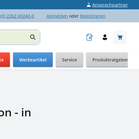
Ansprechpartner
 (0) 2262 69240-0
Anmelden
oder
Registrieren
Warenkor
te
Werbeartikel
Service
Produktratgeber
n - in