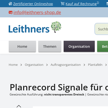
1)
Zertifizierter Onlineshop
Kauf auf Rechnung
 Hauptinhalt springen
Zur Suche springen
Zur Hauptnavigation springen
info@leithners-shop.de
Home
Themen
Organisation
Bet
Home
Organisation
Auftragsorganisation
Plantafeln
Planrecord Signale für
Gewünschte Ausführung:
nicht transparentes Dreieck
|
Gewünschte nic