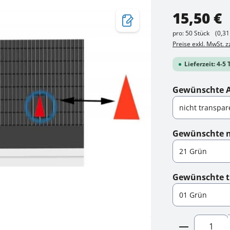
Regulärer Preis:
15,50 €
pro:
50 Stück
(0,31
Preise exkl. MwSt. 
Lieferzeit: 4-5
Gewünschte 
Gewünschte ni
Gewünschte t
Produkt A