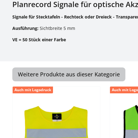
Planrecord Signale für optische Ak
Signale für Stecktafeln - Rechteck oder Dreieck - Transpar
Ausführung:
Sichtbreite 5 mm
VE = 50 Stück einer Farbe
Weitere Produkte aus dieser Kategorie
Produktgalerie überspringen
Auch mit Logodruck
Auch mit Log