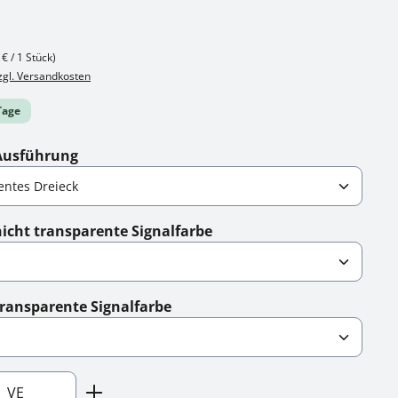
 € / 1 Stück)
zzgl. Versandkosten
 Tage
auswählen
Ausführung
auswählen
cht transparente Signalfarbe
auswählen
ransparente Signalfarbe
nzahl: Gib den gewünschten Wert ein ode
VE