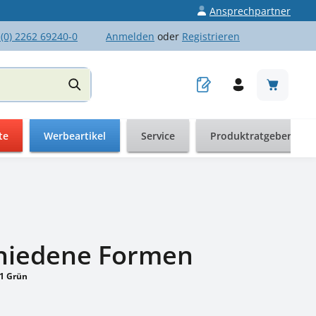
Ansprechpartner
 (0) 2262 69240-0
Anmelden
oder
Registrieren
Warenkor
te
Werbeartikel
Service
Produktratgeber
schiedene Formen
1 Grün