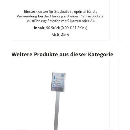
Einsteckkarten für Stecktafeln, optimal für die
Verwendung bei der Planung mit einer Planrecordtafel
Ausführung: Streifen mit 9 Karten oder A4
BogenMögliche Breiten: 40, 50, 60 und 70
Inhalt:
90 Stück
(0,09 € / 1 Stück)
mmEigenschaft: perforiert - Sichtrand mit Linie markiert
Regulärer Preis:
8,25 €
- lichtecht im InnenbereichMaterial: hochwertiger Karton
Ab
(190 g)Sichtrand: 11 mmHöhe: 32 mm VE = 90 Stück
einer Farbe Ausführungen: DIN A4 Hochformat - DIN A3
Querformat VE = 5 Bogen a 8 Streifen
Produktgalerie überspringen
Weitere Produkte aus dieser Kategorie
Durc
AT
ATLA
schn
H 
Kle
Silb