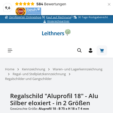
×
584
Bewertungen
9,6
1)
Zertifizierter Onlineshop
Kauf auf Rechnung
30 Tage Rückgaberecht
Zum Hauptinhalt springen
Ansprechpartner
Warenk
Home
Kennzeichnung
Waren- und Lagerkennzeichnung
Regal- und Stellplatzkennzeichnung
Regalschilder und Gangschilder
Regalschild "Aluprofil 18" - Alu
Silber eloxiert - in 2 Größen
Gewünschte Größe:
Aluprofil 18 - B 75 x H 18 x T 4 mm