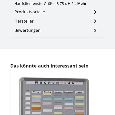
HartfolienfensterGröße: B 75 x H 2…
Mehr
Produktvorteile
Hersteller
Bewertungen
Produktgalerie überspringen
Das könnte auch interessant sein
Durc
Wer
Wer
DIN 