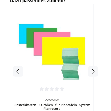
Dazu passendes Zubehör
Durc
Tran
V
Ei
Durchschnittliche Bewertung von 0 von 5 Sternen
O20206800
Einsteckkarten - 6 Größen - für Plantafeln - System
Planrecord