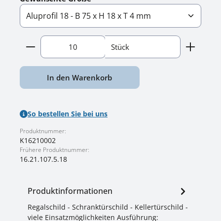
Produkt Anzahl: Gib den gewünschten Wert ein o
Stück
In den Warenkorb
So bestellen Sie bei uns
Produktnummer:
K16210002
Frühere Produktnummer:
16.21.107.5.18
Produktinformationen
Regalschild - Schranktürschild - Kellertürschild -
viele Einsatzmöglichkeiten Ausführung: