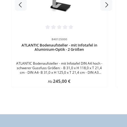
Befe
A
Durchschnittliche Bewertung von 0 von 5 Sternen
B40125000
ATLANTIC Bodenaufsteller - mit Infotafel in
Aluminium-Optik - 2 Größen
ATLANTIC Bodenaufsteller - mit Infotafel DIN A4 hoch -
schwerer Gussfuss Größen: - B 31,0 x H 118,0 x T 21,4
cm - DIN A4- B 31,0 x H 125,0 x T 21,4 cm - DIN A3
Format Tafel: DIN A4Material Aufsteller:
Regulärer Preis:
245,00 €
GussfussMaterial Abdeckung: KunststoffVerschluss:
Ab
KlemmverschlussEinsatzbereich: InnenEinlage:
PapierFarbe: Silber Mehr hilfreiche Informationen zur
Anwendung finden Sie auf unserer Ratgeberseite!