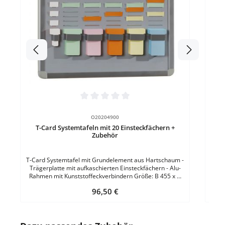
Pol
mmF
zu
7035
Durchschnittliche Bewertung von 0 von 5 Sternen
O20204900
T-Card Systemtafeln mit 20 Einsteckfächern +
Zubehör
T-Card Systemtafel mit Grundelement aus Hartschaum -
Trägerplatte mit aufkaschierten Einsteckfächern - Alu-
Rahmen mit Kunststoffeckverbindern Größe: B 455 x H
464 mmAusführung: 1 plus 5 ReihenEinsteckfächer:
Regulärer Preis:
96,50 €
20Material: HartschaumRahmen: Aluminium mit
KunststoffeckverbinderMontagematerial: inklusive
Produktgalerie überspringen