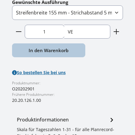
auswählen
Gewünschte Ausführung
Produkt Anzahl: Gib den gewünschten Wert ein o
VE
In den Warenkorb
So bestellen Sie bei uns
Produktnummer:
O20202901
Frühere Produktnummer:
20.20.126.1.00
Produktinformationen
Skala für Tageszahlen 1-31 - für alle Planrecord-