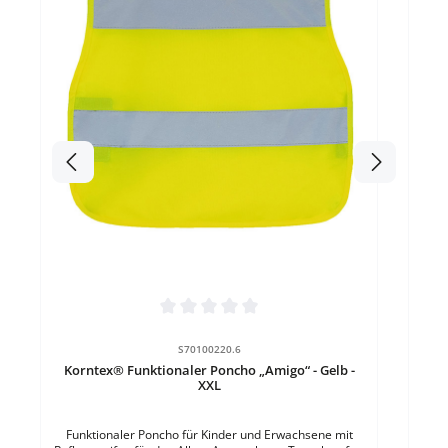
Refl
du
einen
Kind
Ja
Durchschnittliche Bewertung von 0 von 5 Sternen
S70100220.6
Korntex® Funktionaler Poncho „Amigo“ - Gelb -
XXL
Funktionaler Poncho für Kinder und Erwachsene mit