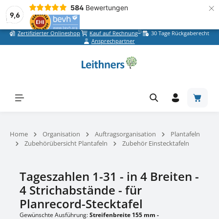
×
584
Bewertungen
9,6
1)
Zertifizierter Onlineshop
Kauf auf Rechnung
30 Tage Rückgaberecht
Zum Hauptinhalt springen
Ansprechpartner
Warenk
Home
Organisation
Auftragsorganisation
Plantafeln
Zubehörübersicht Plantafeln
Zubehör Einstecktafeln
Tageszahlen 1-31 - in 4 Breiten -
4 Strichabstände - für
Planrecord-Stecktafel
Gewünschte Ausführung:
Streifenbreite 155 mm -