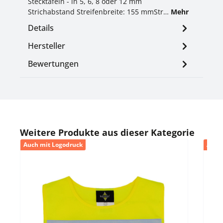
Stecktafeln - in 5, 6, 8 oder 12 mm
Strichabstand Streifenbreite: 155 mmStr…
Mehr
Details
Hersteller
Bewertungen
Produktgalerie überspringen
Weitere Produkte aus dieser Kategorie
Auch mit Logodruck
Auch
Durc
Ko
Fu