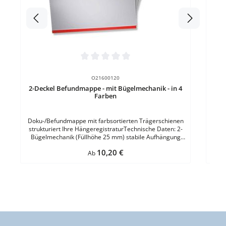
ver
s
Durchschnittliche Bewertung von 0 von 5 Sternen
O21600120
2-Deckel Befundmappe - mit Bügelmechanik - in 4
Farben
Doku-/Befundmappe mit farbsortierten Trägerschienen
strukturiert Ihre HängeregistraturTechnische Daten: 2-
Bügelmechanik (Füllhöhe 25 mm) stabile Aufhängung
für Hängeregistratur Klarsichttasche auf Vorderdeckel 4
Regulärer Preis:
10,20 €
verschiedenfarbige Trägerschienen REACH-konform
Ab
stabiler Kunststoff ohne schädliche Weichmacher