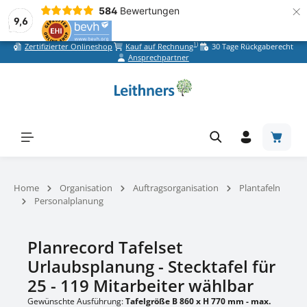
×
584
Bewertungen
9,6
1)
Zertifizierter Onlineshop
Kauf auf Rechnung
30 Tage Rückgaberecht
Zum Hauptinhalt springen
Ansprechpartner
Warenk
Home
Organisation
Auftragsorganisation
Plantafeln
Personalplanung
Planrecord Tafelset
Urlaubsplanung - Stecktafel für
25 - 119 Mitarbeiter wählbar
Gewünschte Ausführung:
Tafelgröße B 860 x H 770 mm - max.