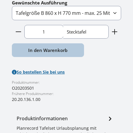
auswählen
Gewünschte Ausführung
Produkt Anzahl: Gib den gewünschten Wert ein o
Stecktafel
In den Warenkorb
So bestellen Sie bei uns
Produktnummer:
O20203501
Frühere Produktnummer:
20.20.136.1.00
Produktinformationen
Planrecord Tafelset Urlaubsplanung mit