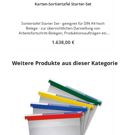
Karten-Sortiertafel Starter-Set
Sortiertafel Starter Set - geeignet für DIN A4 hoch
Belege - zur übersichtlichen Darstellung von
Arbeitsfortschritt-Belegen, Produktionsaufträgen etc.
Starter-Set bestehend aus: einem Indexsegment mit 25
Regulärer Preis:
1.638,00 €
Schildern einem 2-er Tafelsegment einem 3-er
Tafelsegment 5 Bezeichnungsschilder für die Spalten 3
Gummizüge zur visuellen Trennung Magnetschilder zur
Beschriftung Profilschiene zur Wandmontage - 1330 mm
Produktgalerie überspringen
Weitere Produkte aus dieser Kategorie
mit Ablagefach Sichtrand des Belegs: 40 mmFülltiefe: 6
mm VE = 1 Set
Durc
2-De
farb
Hänger