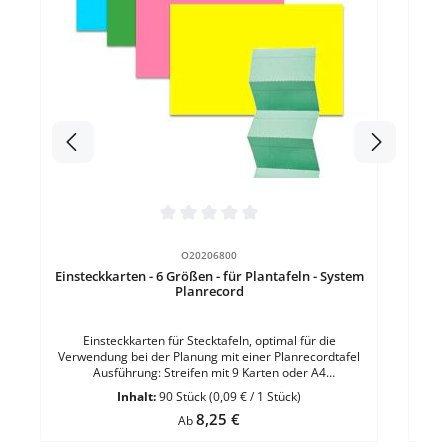
Wa
Inhalt: 2x Magnet - ø 25
Senkk
Durchschnittliche Bewertung von 0 von 5 Sternen
O20206800
Einsteckkarten - 6 Größen - für Plantafeln - System
Planrecord
Einsteckkarten für Stecktafeln, optimal für die
Verwendung bei der Planung mit einer Planrecordtafel
Ausführung: Streifen mit 9 Karten oder A4
BogenMögliche Breiten: 40, 50, 60 und 70
Inhalt:
90 Stück
(0,09 € / 1 Stück)
mmEigenschaft: perforiert - Sichtrand mit Linie markiert
Regulärer Preis:
8,25 €
- lichtecht im InnenbereichMaterial: hochwertiger Karton
Ab
(190 g)Sichtrand: 11 mmHöhe: 32 mm VE = 90 Stück