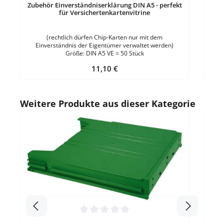
Zubehör Einverständniserklärung DIN A5 - perfekt
für Versichertenkartenvitrine
(rechtlich dürfen Chip-Karten nur mit dem
Einverständnis der Eigentümer verwaltet werden)
Größe: DIN A5 VE = 50 Stück
Regulärer Preis:
11,10 €
Produktgalerie überspringen
Weitere Produkte aus dieser Kategorie
Durc
Ab
über
A
Kun
Durchschnittliche Bewertung von 0 von 5 Sternen