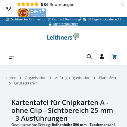
×
584
Bewertungen
9,6
1)
Zertifizierter Onlineshop
Kauf auf Rechnung
30 Tage Rückgaberecht
Zum Hauptinhalt springen
Ansprechpartner
Warenk
Home
Organisation
Auftragsorganisation
Plantafeln
Einstecktafeln
Kartentafel für Chipkarten A -
ohne Clip - Sichtbereich 25 mm
- 3 Ausführungen
Gewünschte Ausführung:
Reihenhöhe 590 mm - Taschenanzahl