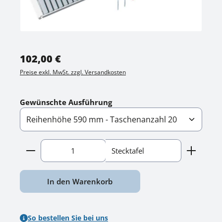
Regulärer Preis:
102,00 €
Preise exkl. MwSt. zzgl. Versandkosten
auswählen
Gewünschte Ausführung
Produkt Anzahl: Gib den gewünschten Wert ein o
Stecktafel
In den Warenkorb
So bestellen Sie bei uns