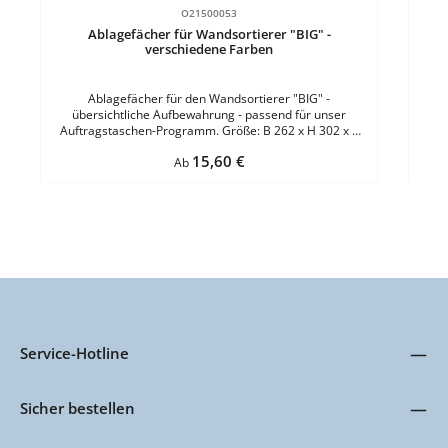
O21500053
Ablagefächer für Wandsortierer "BIG" -
verschiedene Farben
Ablagefächer für den Wandsortierer "BIG" -
übersichtliche Aufbewahrung - passend für unser
Auftragstaschen-Programm. Größe: B 262 x H 302 x T
42 mmMaterial: ABS-KunststoffFülltiefe: 34 mmFarbe:
Regulärer Preis:
15,60 €
GrünBefestigung: zum Einhängen in das Grundmodul VE
Ab
= 1 Stück
Service-Hotline
Sicher bestellen