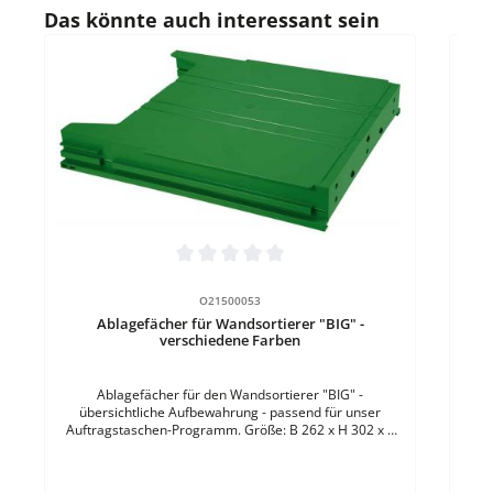
Produktgalerie überspringen
Das könnte auch interessant sein
Durc
Durchschnittliche Bewertung von 0 von 5 Sternen
O21500053
Ablagefächer für Wandsortierer "BIG" -
verschiedene Farben
Ab
über
Ablagefächer für den Wandsortierer "BIG" -
A
übersichtliche Aufbewahrung - passend für unser
Kun
Auftragstaschen-Programm. Größe: B 262 x H 302 x T
42 mmMaterial: ABS-KunststoffFülltiefe: 34 mmFarbe:
GrünBefestigung: zum Einhängen in das Grundmodul VE
= 1 Stück