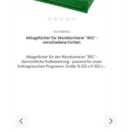
Durc
Durchschnittliche Bewertung von 0 von 5 Sternen
O21500053
Ablagefächer für Wandsortierer "BIG" -
verschiedene Farben
Ab
über
Ablagefächer für den Wandsortierer "BIG" -
A
übersichtliche Aufbewahrung - passend für unser
Kun
Auftragstaschen-Programm. Größe: B 262 x H 302 x T
42 mmMaterial: ABS-KunststoffFülltiefe: 34 mmFarbe:
GrünBefestigung: zum Einhängen in das Grundmodul VE
= 1 Stück