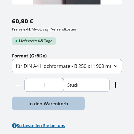
Regulärer Preis:
60,90 €
Preise exkl. MwSt. zzgl. Versandkosten
Lieferzeit: 4-5 Tage
auswählen
Format (Größe)
Produkt Anzahl: Gib den gewünschten Wert ein o
Stück
In den Warenkorb
So bestellen Sie bei uns