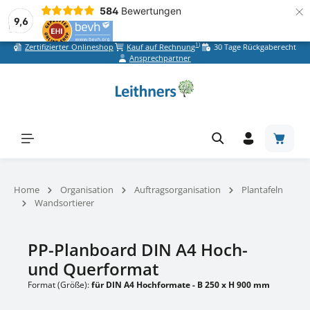
×
584
Bewertungen
9,6
1)
Zertifizierter Onlineshop
Kauf auf Rechnung
30 Tage Rückgaberecht
Zum Hauptinhalt springen
Ansprechpartner
Warenk
Home
Organisation
Auftragsorganisation
Plantafeln
Wandsortierer
PP-Planboard DIN A4 Hoch-
und Querformat
Format (Größe):
für DIN A4 Hochformate - B 250 x H 900 mm