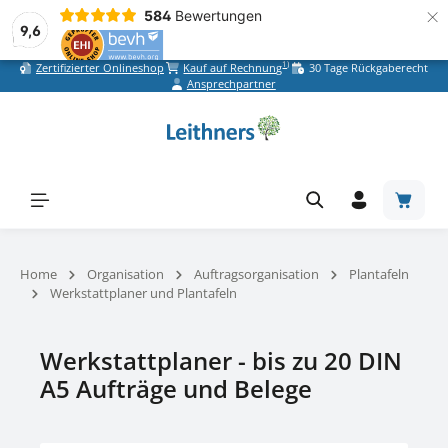
×
584
Bewertungen
9,6
1)
Zertifizierter Onlineshop
Kauf auf Rechnung
30 Tage Rückgaberecht
Zum Hauptinhalt springen
Ansprechpartner
Warenk
Home
Organisation
Auftragsorganisation
Plantafeln
Werkstattplaner und Plantafeln
Werkstattplaner - bis zu 20 DIN
A5 Aufträge und Belege