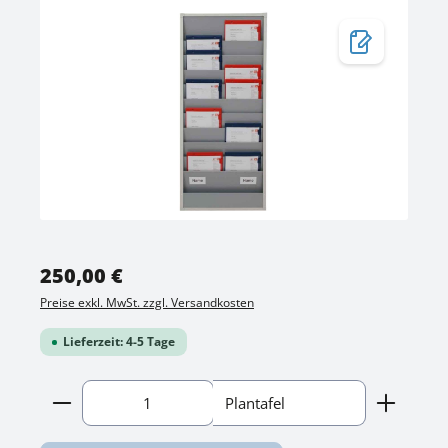
Bildergalerie überspringen
Regulärer Preis:
250,00 €
Preise exkl. MwSt. zzgl. Versandkosten
Lieferzeit: 4-5 Tage
Produkt Anzahl: Gib den gewünschten Wert ein o
Plantafel