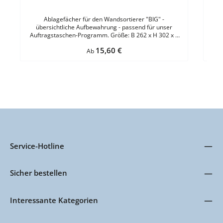
Ablagefächer für den Wandsortierer "BIG" -
übersichtliche Aufbewahrung - passend für unser
Auftragstaschen-Programm. Größe: B 262 x H 302 x T
42 mmMaterial: ABS-KunststoffFülltiefe: 34 mmFarbe:
Regulärer Preis:
15,60 €
GrünBefestigung: zum Einhängen in das Grundmodul VE
Ab
= 1 Stück
Service-Hotline
Sicher bestellen
Interessante Kategorien