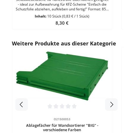
- ideal zur Aufbewahrung für KFZ-Scheine "Einfach die
Schutzfolie abziehen, aufkleben und fertig!" Format: 85 x
115 mmMaterial: Transparente Vinyl-
Inhalt:
10 Stück
(0,83 € / 1 Stück)
FolieMaterialstärke: 180 µEigenschaft: Top-Qualität,
Regulärer Preis:
8,30 €
hohe Haltekraft VE = 10 Stück
Produktgalerie überspringen
Weitere Produkte aus dieser Kategorie
Durc
Ab
über
A
Kun
Durchschnittliche Bewertung von 0 von 5 Sternen
O21500053
Ablagefächer für Wandsortierer "BIG" -
verschiedene Farben