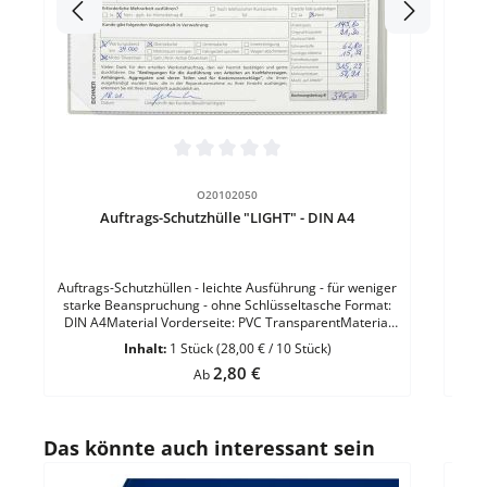
Durchschnittliche Bewertung von 0 von 5 Sternen
O20102050
Auftrags-Schutzhülle "LIGHT" - DIN A4
Auftrags-Schutzhüllen - leichte Ausführung - für weniger
starke Beanspruchung - ohne Schlüsseltasche Format:
DIN A4Material Vorderseite: PVC TransparentMaterial
Rückseite: PVC Grau Ausführung:- Einstecktasche vorne-
Inhalt:
1 Stück
(28,00 € / 10 Stück)
Klettverschluss- ohne Pappkern- ohne Schlüsselfach VE
Regulärer Preis:
2,80 €
Ab
= 10 Stück
Produktgalerie überspringen
Das könnte auch interessant sein