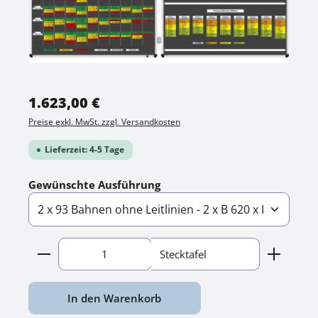
Regulärer Preis:
1.623,00 €
Preise exkl. MwSt. zzgl. Versandkosten
Lieferzeit: 4-5 Tage
auswählen
Gewünschte Ausführung
Produkt Anzahl: Gib den gewünschten Wert ein o
Stecktafel
In den Warenkorb