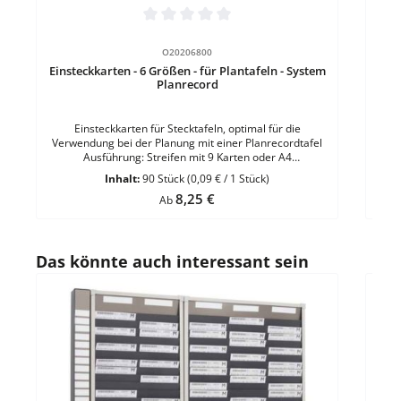
Durchschnittliche Bewertung von 0 von 5 Sternen
O20206800
Einsteckkarten - 6 Größen - für Plantafeln - System
Planrecord
Einsteckkarten für Stecktafeln, optimal für die
Verwendung bei der Planung mit einer Planrecordtafel
Ausführung: Streifen mit 9 Karten oder A4
BogenMögliche Breiten: 40, 50, 60 und 70
Inhalt:
90 Stück
(0,09 € / 1 Stück)
mmEigenschaft: perforiert - Sichtrand mit Linie markiert
Regulärer Preis:
8,25 €
- lichtecht im InnenbereichMaterial: hochwertiger Karton
Ab
(190 g)Sichtrand: 11 mmHöhe: 32 mm VE = 90 Stück
einer Farbe Ausführungen: DIN A4 Hochformat - DIN A3
Querformat VE = 5 Bogen a 8 Streifen
Produktgalerie überspringen
Das könnte auch interessant sein
Durc
Magn