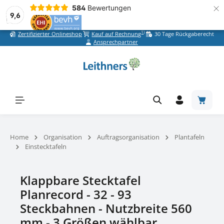
×
584
Bewertungen
9,6
1)
Zertifizierter Onlineshop
Kauf auf Rechnung
30 Tage Rückgaberecht
Zum Hauptinhalt springen
Ansprechpartner
Warenk
Home
Organisation
Auftragsorganisation
Plantafeln
Einstecktafeln
Klappbare Stecktafel
Planrecord - 32 - 93
Steckbahnen - Nutzbreite 560
mm - 3 Größen wählbar