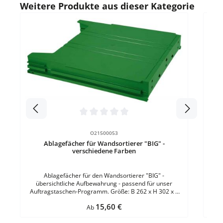
Produktgalerie überspringen
Weitere Produkte aus dieser Kategorie
mit Ablagefach Sichtrand des Belegs: 40 mmFülltiefe: 6
mm VE = 1 Set
Durc
Ab
über
A
Kun
Durchschnittliche Bewertung von 0 von 5 Sternen
O21500053
Ablagefächer für Wandsortierer "BIG" -
verschiedene Farben
Ablagefächer für den Wandsortierer "BIG" -
übersichtliche Aufbewahrung - passend für unser
Auftragstaschen-Programm. Größe: B 262 x H 302 x T
42 mmMaterial: ABS-KunststoffFülltiefe: 34 mmFarbe:
Regulärer Preis:
15,60 €
GrünBefestigung: zum Einhängen in das Grundmodul VE
Ab
= 1 Stück