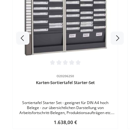
Inde
Fächer inkl. 25 magne
Mate
Durchschnittliche Bewertung von 0 von 5 Sternen
O20206250
Karten-Sortiertafel Starter-Set
Sortiertafel Starter Set - geeignet für DIN A4 hoch
Belege - zur übersichtlichen Darstellung von
Arbeitsfortschritt-Belegen, Produktionsaufträgen etc.
Starter-Set bestehend aus: einem Indexsegment mit 25
Regulärer Preis:
1.638,00 €
Schildern einem 2-er Tafelsegment einem 3-er
Tafelsegment 5 Bezeichnungsschilder für die Spalten 3
Gummizüge zur visuellen Trennung Magnetschilder zur
Beschriftung Profilschiene zur Wandmontage - 1330 mm