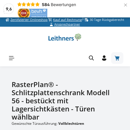
×
584
Bewertungen
9,6
1)
Zertifizierter Onlineshop
Kauf auf Rechnung
30 Tage Rückgaberecht
Zum Hauptinhalt springen
Ansprechpartner
Warenk
RasterPlan® -
Schlitzplattenschrank Modell
56 - bestückt mit
Lagersichtkästen - Türen
wählbar
Gewünschte Türausführung:
Vollblechtüren