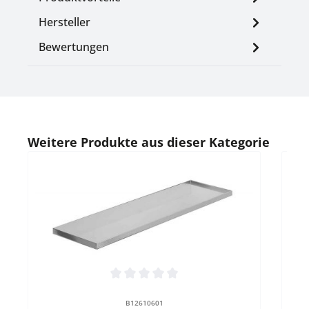
Hersteller
Bewertungen
Produktgalerie überspringen
Weitere Produkte aus dieser Kategorie
Durc
Ra
K
La
Rast
Durchschnittliche Bewertung von 0 von 5 Sternen
Stah
B12610601