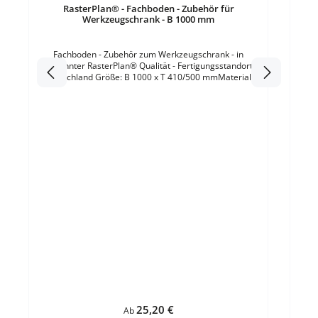
Lichtgra
RasterPlan® - Fachboden - Zubehör für
Zylinderschloss 
Werkzeugschrank - B 1000 mm
Fachboden - Zubehör zum Werkzeugschrank - in
bekannter RasterPlan® Qualität - Fertigungsstandort
Deutschland Größe: B 1000 x T 410/500 mmMaterial:
verzinkt Qualitätsgarantie: 2 Jahre
Regulärer Preis:
25,20 €
Ab