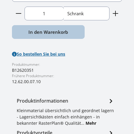
Produkt Anzahl: Gib den gewünschten Wert ein o
Schrank
In den Warenkorb
So bestellen Sie bei uns
Produktnummer:
B12620351
Frühere Produktnummer:
12.62.00.07.10
Produktinformationen
Kleinmaterial übersichtlich und geordnet lagern
- Lagersichtkästen einfach einhängen - in
bekannter RasterPlan® Qualität…
Mehr
Produktvorteile