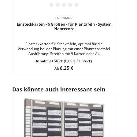
Durchschnittliche Bewertung von 0 von 5 Sternen
O20206800
Einsteckkarten - 6 Größen - für Plantafeln - System
Planrecord
Einsteckkarten für Stecktafeln, optimal für die
Verwendung bei der Planung mit einer Planrecordtafel
Ausführung: Streifen mit 9 Karten oder A4
BogenMögliche Breiten: 40, 50, 60 und 70
Inhalt:
90 Stück
(0,09 € / 1 Stück)
mmEigenschaft: perforiert - Sichtrand mit Linie markiert
Regulärer Preis:
8,25 €
- lichtecht im InnenbereichMaterial: hochwertiger Karton
Ab
(190 g)Sichtrand: 11 mmHöhe: 32 mm VE = 90 Stück
einer Farbe Ausführungen: DIN A4 Hochformat - DIN A3
Querformat VE = 5 Bogen a 8 Streifen
Produktgalerie überspringen
Das könnte auch interessant sein
Durc
Magn