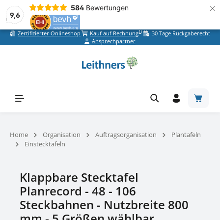
×
584
Bewertungen
9,6
1)
Zertifizierter Onlineshop
Kauf auf Rechnung
30 Tage Rückgaberecht
Zum Hauptinhalt springen
Ansprechpartner
Warenk
Home
Organisation
Auftragsorganisation
Plantafeln
Einstecktafeln
Klappbare Stecktafel
Planrecord - 48 - 106
Steckbahnen - Nutzbreite 800
mm - 5 Größen wählbar