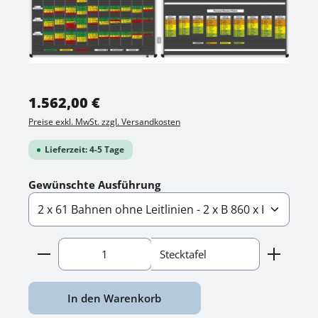
Regulärer Preis:
1.562,00 €
Preise exkl. MwSt. zzgl. Versandkosten
Lieferzeit: 4-5 Tage
auswählen
Gewünschte Ausführung
Produkt Anzahl: Gib den gewünschten Wert ein o
Stecktafel
In den Warenkorb