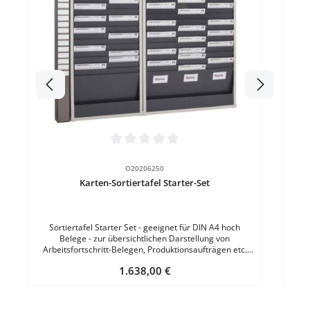
Inde
Fächer inkl. 25 magne
Mate
Durchschnittliche Bewertung von 0 von 5 Sternen
O20206250
Karten-Sortiertafel Starter-Set
Sortiertafel Starter Set - geeignet für DIN A4 hoch
Belege - zur übersichtlichen Darstellung von
Arbeitsfortschritt-Belegen, Produktionsaufträgen etc.
Starter-Set bestehend aus: einem Indexsegment mit 25
Regulärer Preis:
1.638,00 €
Schildern einem 2-er Tafelsegment einem 3-er
Tafelsegment 5 Bezeichnungsschilder für die Spalten 3
Gummizüge zur visuellen Trennung Magnetschilder zur
Beschriftung Profilschiene zur Wandmontage - 1330 mm