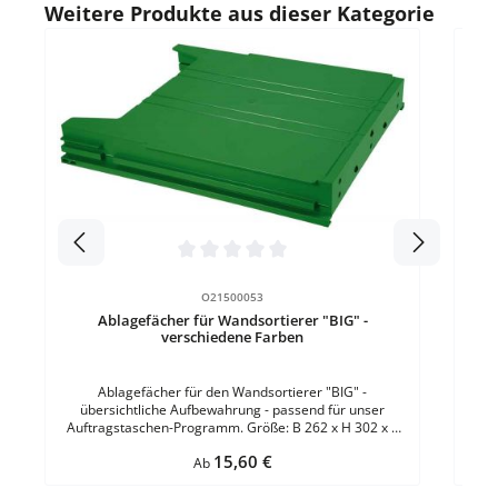
Produktgalerie überspringen
Weitere Produkte aus dieser Kategorie
mit Ablagefach Sichtrand des Belegs: 40 mmFülltiefe: 6
mm VE = 1 Set
Durc
Ab
über
A
Kun
Durchschnittliche Bewertung von 0 von 5 Sternen
O21500053
Ablagefächer für Wandsortierer "BIG" -
verschiedene Farben
Ablagefächer für den Wandsortierer "BIG" -
übersichtliche Aufbewahrung - passend für unser
Auftragstaschen-Programm. Größe: B 262 x H 302 x T
42 mmMaterial: ABS-KunststoffFülltiefe: 34 mmFarbe:
Regulärer Preis:
15,60 €
GrünBefestigung: zum Einhängen in das Grundmodul VE
Ab
= 1 Stück